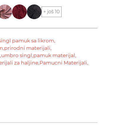
+ još 10
singl pamuk sa likrom,
m,
prirodni materijali,
,
umbro singl,
pamuk materijal,
rijali za haljine,
Pamucni Materijali,