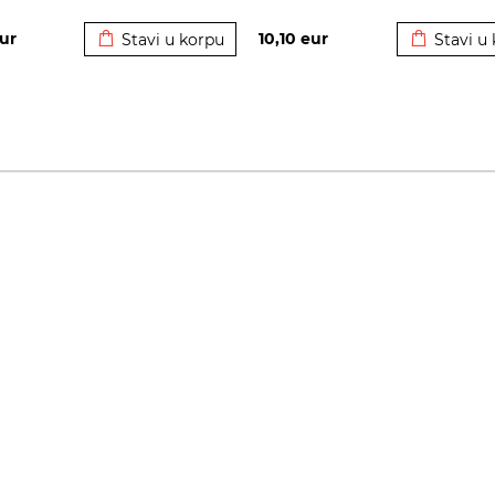
Dodato u korpu
Dodato u 
ur
10,10
eur
Stavi u korpu
Stavi u