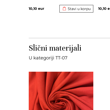
Dodato u korpu
10,10
eur
10,10
e
Stavi u korpu
Slični materijali
U kategoriji TT-07