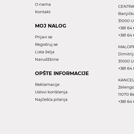
O nama
CENTRA
Kontakt
Banjičk
31000 U
MOJ NALOG
+381 64 
+381 64 
Prijavi se
Registruj se
MALOPR
Lista želja
Dimitrij
Narudžbine
31000 U
+381 64
OPŠTE INFORMACIJE
KANCEL
Reklamacije
Zelengo
Uslovi korišćenja
11070 B
Najčešća pitanja
+381 64 