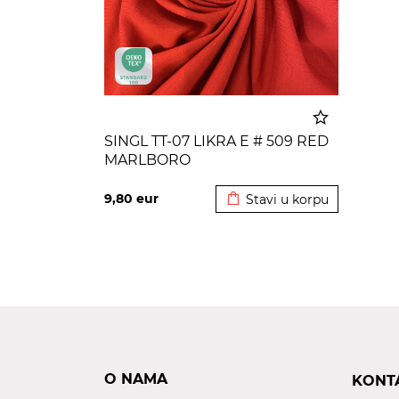
SINGL TT-07 LIKRA E # 509 RED
MARLBORO
Dodato u korpu
9,80
eur
Stavi u korpu
O NAMA
KONT