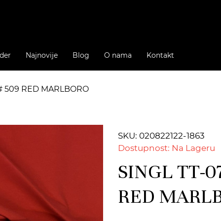
der
Najnovije
Blog
O nama
Kontakt
C # 509 RED MARLBORO
SKU: 020822122-1863
Dostupnost: Na Lageru
SINGL TT-07
RED MARL