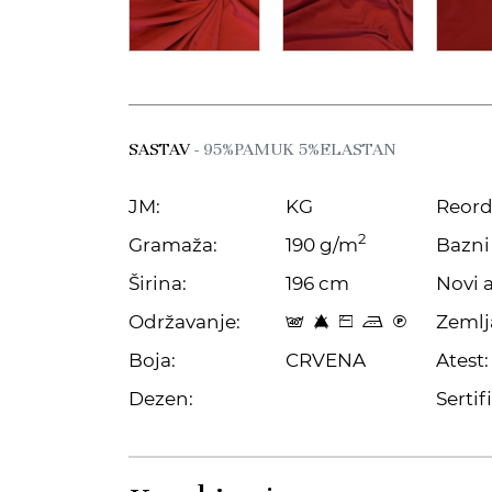
SASTAV
- 95%PAMUK 5%ELASTAN
JM:
KG
Reord
2
Gramaža:
190 g/m
Bazni 
Širina:
196 cm
Novi a
Održavanje:
Zemlj
t 8 Z p C
Boja:
CRVENA
Atest:
Dezen:
Sertifi