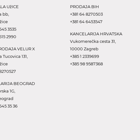
LA UžICE
PRODAJA BIH
a bb,
+381 64 8270503
žice
+381 64 6453547
645 3535
KANCELARIJA HRVATSKA
615 2990
Vukomerečka cesta 31,
ODAJA VELUR X
10000 Zagreb
a Tucovica 131,
+385 1 2339699
žice
+385 98 9587368
 8270527
ARIJA BEOGRAD
rska 1G,
eograd
645 35 36