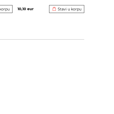
korpu
Dodato u korpu
10,10
eur
 korpu
Stavi u korpu