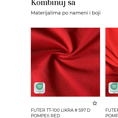
Kombinuj sa
Materijalima po nameni i boji
FUTER TT-100 LIKRA # 597 D
FUTER
POMPEII RED
POMP