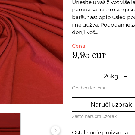
Unesite u vaš život više 
pamuk sa likrom koga kar
baršunast opip usled po
i ne gužva. Pogodan je z
donji veš…
Cena:
9,95
eur
Odaberi količinu
Naruči uzorak
Zašto naručiti uzorak
Ostale boje proizvoda: