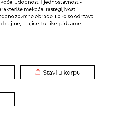
lakoće, udobnosti i jednostavnosti-
akteriše mekoća, rastegljivost i
sebne završne obrade. Lako se održava
a haljine, majice, tunike, pidžame,
DODATO U KORPU
Stavi u korpu