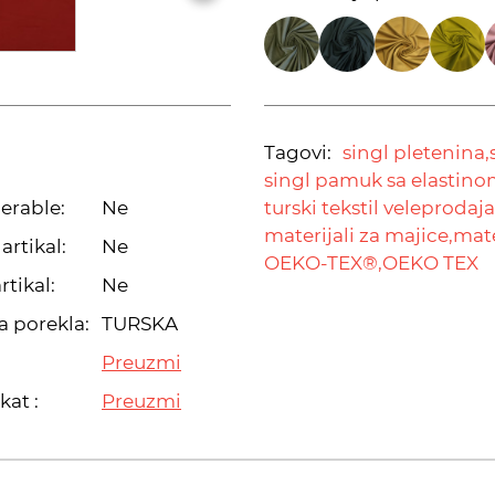
Tagovi:
singl pletenina,
singl pamuk sa elastino
erable:
Ne
turski tekstil veleprodaja
materijali za majice,
mate
artikal:
Ne
OEKO-TEX®,
OEKO TEX
rtikal:
Ne
a porekla:
TURSKA
Preuzmi
kat :
Preuzmi