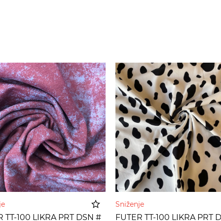
nje
Sniženje
 TT-100 LIKRA PRT DSN #
FUTER TT-100 LIKRA PRT 