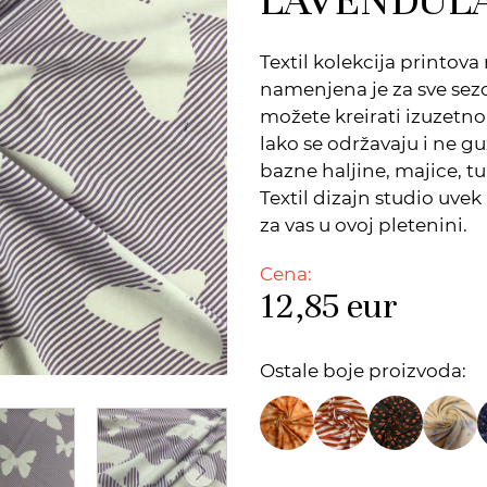
Textil kolekcija printo
namenjena je za sve sezo
možete kreirati izuzetno
lako se održavaju i ne g
bazne haljine, majice, t
Textil dizajn studio uv
za vas u ovoj pletenini.
Cena:
12,85
eur
Ostale boje proizvoda: