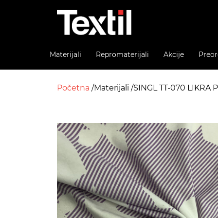
Materijali
Repromaterijali
Akcije
Preor
Početna
Materijali
SINGL TT-070 LIKRA