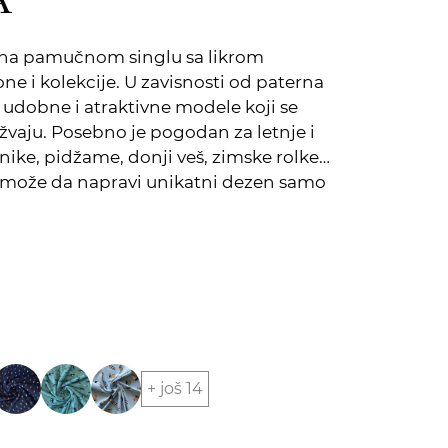
va na pamučnom singlu sa likrom
ne i kolekcije. U zavisnosti od paterna
 udobne i atraktivne modele koji se
užvaju. Posebno je pogodan za letnje i
unike, pidžame, donji veš, zimske rolke…
ek može da napravi unikatni dezen samo
+ još 14