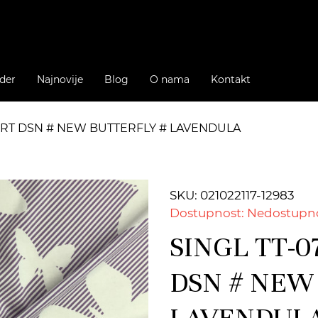
der
Najnovije
Blog
O nama
Kontakt
 PRT DSN # NEW BUTTERFLY # LAVENDULA
SKU: 021022117-12983
Dostupnost: Nedostupn
SINGL TT-0
DSN # NEW
LAVENDUL