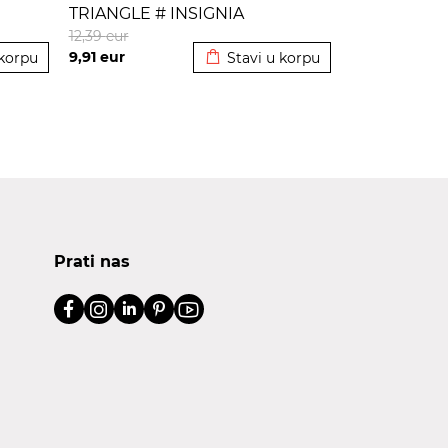
TRIANGLE # INSIGNIA
korpu
Dodato u korpu
12,39
eur
9,91
eur
 korpu
Stavi u korpu
Prati nas