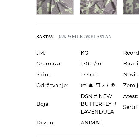
SASTAV
- 95%PAMUK 5%ELASTAN
JM:
KG
Reord
2
Gramaža:
170 g/m
Bazni 
Širina:
177 cm
Novi a
Održavanje:
Zemlj
t 8 Z p C
DSN # NEW
Atest:
Boja:
BUTTERFLY #
Sertifi
LAVENDULA
Dezen:
ANIMAL