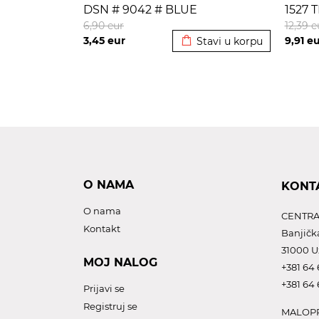
DSN # 9042 # BLUE
1527 
Dodato u korpu
6,90
eur
12,39
e
3,45
eur
9,91
eu
Stavi u korpu
O NAMA
KONT
O nama
CENTRA
Kontakt
Banjičk
31000 U
MOJ NALOG
+381 64 
+381 64 
Prijavi se
Registruj se
MALOPR