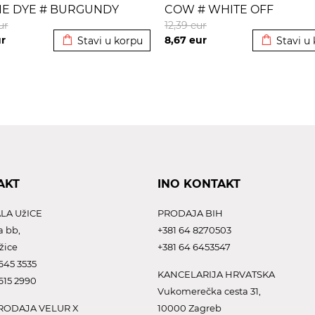
TIE DYE # BURGUNDY
COW # WHITE OFF
Dodato u korpu
Dodato u 
ur
12,39
eur
r
8,67
eur
Stavi u korpu
Stavi u
AKT
INO KONTAKT
LA UžICE
PRODAJA BIH
a bb,
+381 64 8270503
žice
+381 64 6453547
645 3535
KANCELARIJA HRVATSKA
615 2990
Vukomerečka cesta 31,
ODAJA VELUR X
10000 Zagreb