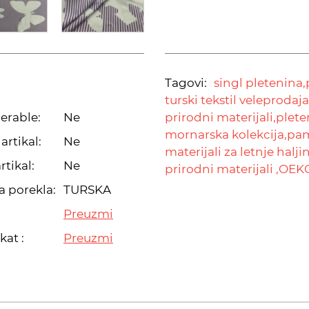
Tagovi:
singl pletenina,
turski tekstil veleprodaja
erable:
Ne
prirodni materijali,
pleten
mornarska kolekcija,
pam
artikal:
Ne
materijali za letnje halji
rtikal:
Ne
prirodni materijali ,
OEKO
a porekla:
TURSKA
Preuzmi
kat :
Preuzmi