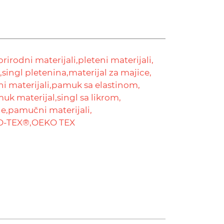
prirodni materijali,
pleteni materijali,
,
singl pletenina,
materijal za majice,
i materijali,
pamuk sa elastinom,
uk materijal,
singl sa likrom,
ne,
pamučni materijali,
-TEX®,
OEKO TEX