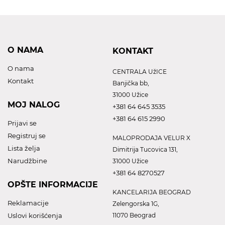
O NAMA
KONTAKT
O nama
CENTRALA UžICE
Kontakt
Banjička bb,
31000 Užice
MOJ NALOG
+381 64 645 3535
+381 64 615 2990
Prijavi se
Registruj se
MALOPRODAJA VELUR X
Lista želja
Dimitrija Tucovica 131,
Narudžbine
31000 Užice
+381 64 8270527
OPŠTE INFORMACIJE
KANCELARIJA BEOGRAD
Reklamacije
Zelengorska 1G,
Uslovi korišćenja
11070 Beograd