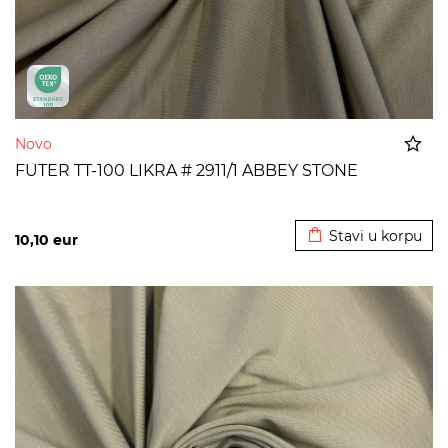
Novo
FUTER TT-100 LIKRA # 2911/1 ABBEY STONE
Dodato u korpu
Stavi u korpu
10,10
eur