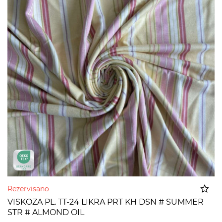
Rezervisano
VISKOZA PL. TT-24 LIKRA PRT KH DSN # SUMMER
STR # ALMOND OIL
Dodato u korpu