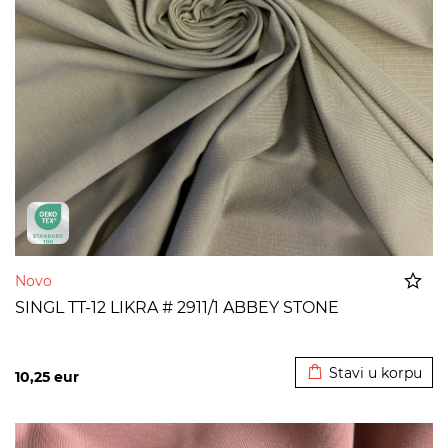
Novo
SINGL TT-12 LIKRA # 2911/1 ABBEY STONE
Dodato u korpu
Stavi u korpu
10,25
eur