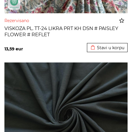
Rezervisano
VISKOZA PL. TT-24 LIKRA PRT KH DSN # PAISLEY
FLOWER # REFLET
Dodato u korpu
Stavi u korpu
13,59
eur