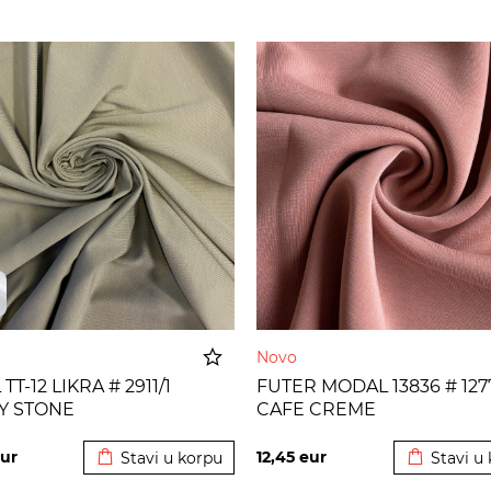
Novo
TT-12 LIKRA # 2911/1
FUTER MODAL 13836 # 1277
Y STONE
CAFE CREME
Dodato u korpu
Dodato u 
ur
12,45
eur
Stavi u korpu
Stavi u