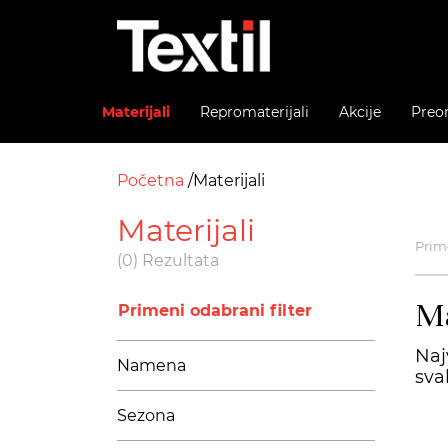
Materijali
Repromaterijali
Akcije
Preo
Početna
Materijali
Materijali
Prime
(0) Rezultata
Ma
Primeni odabrani filter
Naj
Namena
sva
Sezona