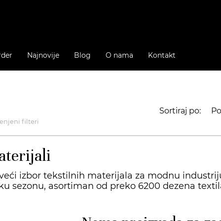
rder
Najnovije
Blog
O nama
Kontakt
Sortiraj po:
Po
njeni filteri
terijali
veći izbor tekstilnih materijala za modnu industrij
ku sezonu, asortiman od preko 6200 dezena textila 