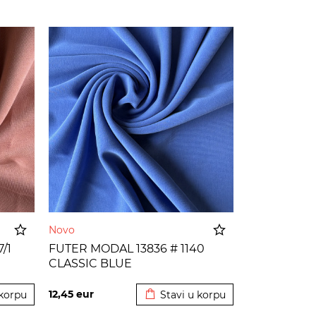
Novo
/1
FUTER MODAL 13836 # 1140
CLASSIC BLUE
korpu
Dodato u korpu
12,45
eur
 korpu
Stavi u korpu