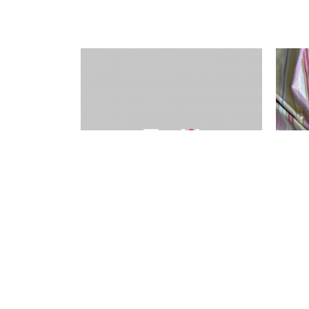
Rezervisano
Rezer
RENDER TT-065 # 1544
VISKO
BURGUNDY
DSN 
Dodato u korpu
OIL