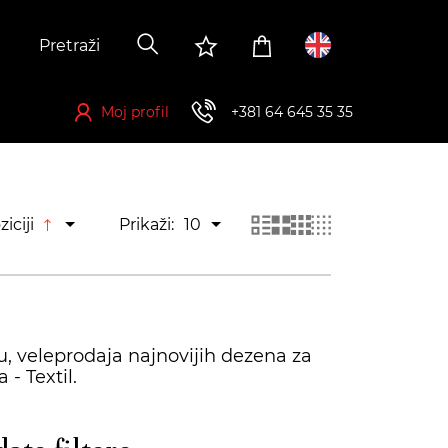
Moj profil
+381 64 645 35 35
Registrujte se kako biste ostvarili mogućnost za kupovinu
ziciji
Prikaži:
10
u, veleprodaja najnovijih dezena za
- Textil.