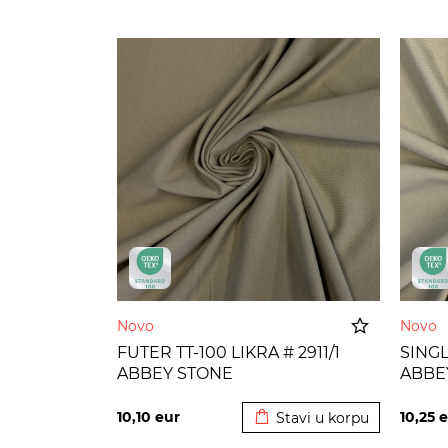
Novo
Novo
FUTER TT-100 LIKRA # 2911/1
SINGL 
ABBEY STONE
ABBE
Dodato u korpu
10,10
eur
10,25
e
Stavi u korpu