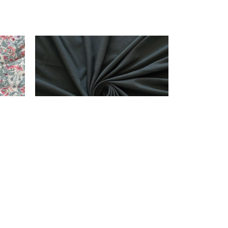
Rezervisano
PRT KH
SINGL TT-065 # 1250 THYME AM
korpu
Dodato u korpu