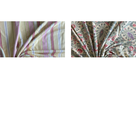
visano
Rezervisano
ZA PL. TT-24 LIKRA PRT KH
VISKOZA PL. TT-24 LIKRA 
# SUMMER STR # ALMOND
DSN # PAISLEY FLOWER #
Dodato u korpu
Dodato u 
REFLET