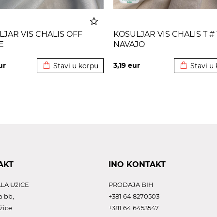
JAR VIS CHALIS OFF
KOSULJAR VIS CHALIS T # 
E
NAVAJO
Dodato u korpu
Dodato u 
ur
3,19
eur
Stavi u korpu
Stavi u
AKT
INO KONTAKT
LA UžICE
PRODAJA BIH
a bb,
+381 64 8270503
žice
+381 64 6453547