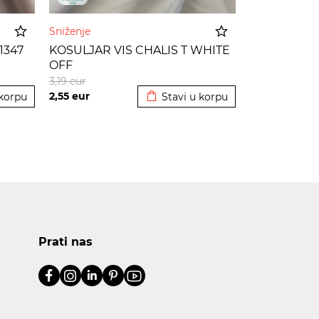
Sniženje
1347
KOSULJAR VIS CHALIS T WHITE
OFF
korpu
Dodato u korpu
3,19
eur
2,55
eur
 korpu
Stavi u korpu
Prati nas