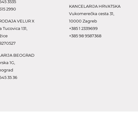
645 3535
KANCELARIJA HRVATSKA
615 2990
Vukomerečka cesta 31,
ODAJA VELUR X
10000 Zagreb
a Tucovica 131,
+385 1 2339699
žice
+385 98 9587368
 8270527
ARIJA BEOGRAD
rska 1G,
eograd
645 35 36