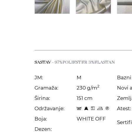
SASTAV
- 97%POLIESTER 3%ELASTAN
JM:
M
Bazni 
2
Gramaža:
230 g/m
Novi a
Širina:
151 cm
Zemlj
Održavanje:
Atest:
s 8 y o C
Boja:
WHITE OFF
Sertif
Dezen: