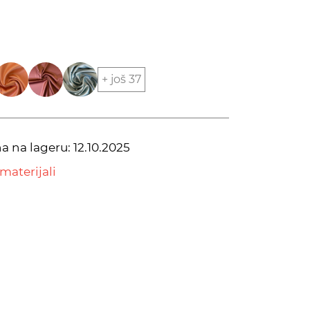
+ još 37
na na lageru:
12.10.2025
materijali