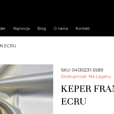
der
Najnovije
Blog
O nama
Kontakt
EN ECRU
SKU: 04130231-5589
Dostupnost: Na Lageru
KEPER FRA
ECRU