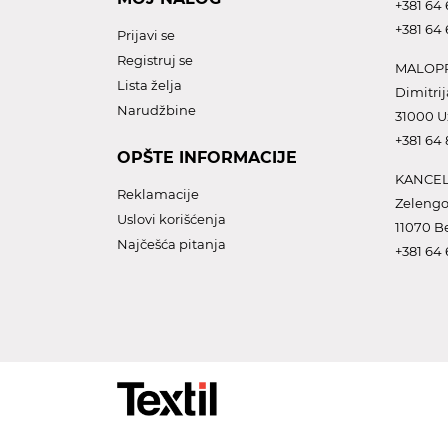
+381 64 
+381 64 
Prijavi se
Registruj se
MALOPR
Lista želja
Dimitrij
Narudžbine
31000 U
+381 64
OPŠTE INFORMACIJE
KANCEL
Reklamacije
Zelengo
Uslovi korišćenja
11070 B
Najčešća pitanja
+381 64 