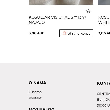
KOSULJAR VIS CHALIS # 1347
KOSUL
NAVAJO
WHIT
Dodato u korpu
3,06
eur
3,06
e
Stavi u korpu
O NAMA
KONT
O nama
CENTRA
Kontakt
Banjičk
31000 U
MOJ NALOG