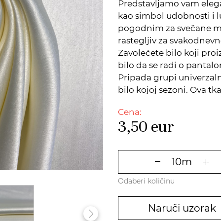
Predstavljamo vam elega
kao simbol udobnosti i lu
pogodnim za svečane mod
rastegljiv za svakodnev
Zavolećete bilo koji pro
bilo da se radi o pantal
Pripada grupi univerzalni
bilo kojoj sezoni. Ova tka
Cena:
3,50
eur
Odaberi količinu
Naruči uzorak