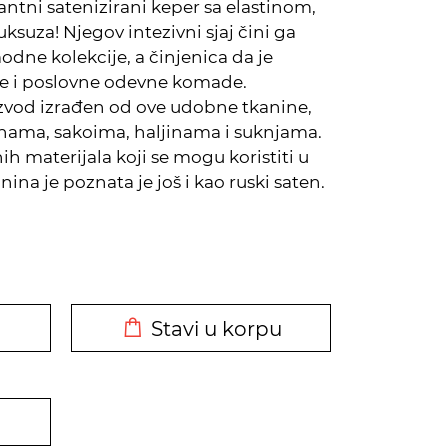
ntni satenizirani keper sa elastinom,
ksuza! Njegov intezivni sjaj čini ga
ne kolekcije, a činjenica da je
ne i poslovne odevne komade.
izvod izrađen od ove udobne tkanine,
onama, sakoima, haljinama i suknjama.
h materijala koji se mogu koristiti u
nina je poznata je još i kao ruski saten.
DODATO U KORPU
Stavi u korpu