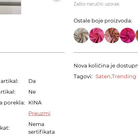
Zašto naručiti uzorak
Ostale boje proizvoda:
Nova količina je dostup
Tagovi:
Saten,
Trending 
artikal:
Da
rtikal:
Ne
a porekla:
KINA
Preuzmi
Nema
ikat:
sertifikata