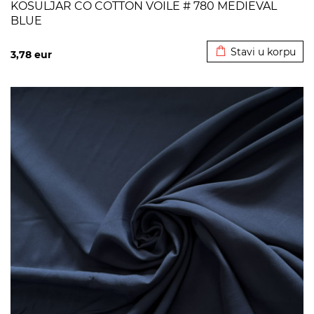
KOSULJAR CO COTTON VOILE # 780 MEDIEVAL
BLUE
Dodato u korpu
Stavi u korpu
3,78
eur