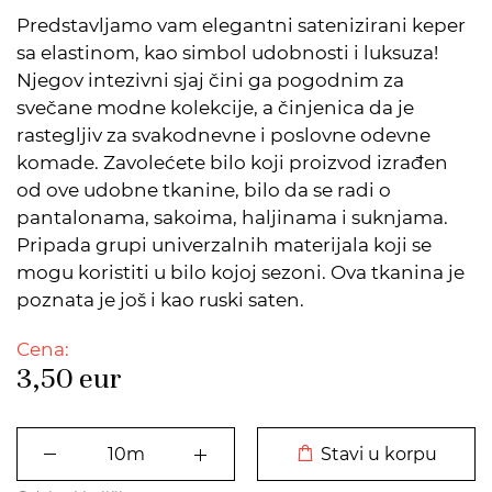
Predstavljamo vam elegantni satenizirani keper
sa elastinom, kao simbol udobnosti i luksuza!
Njegov intezivni sjaj čini ga pogodnim za
svečane modne kolekcije, a činjenica da je
rastegljiv za svakodnevne i poslovne odevne
komade. Zavolećete bilo koji proizvod izrađen
od ove udobne tkanine, bilo da se radi o
pantalonama, sakoima, haljinama i suknjama.
Pripada grupi univerzalnih materijala koji se
mogu koristiti u bilo kojoj sezoni. Ova tkanina je
poznata je još i kao ruski saten.
Cena:
3,50
eur
DODATO U KORPU
Stavi u korpu