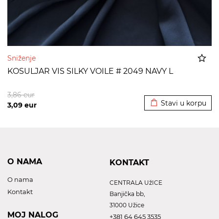
Sniženje
KOSULJAR VIS SILKY VOILE # 2049 NAVY L
Dodato u korpu
3,86
eur
Stavi u korpu
3,09
eur
O NAMA
KONTAKT
O nama
CENTRALA UžICE
Kontakt
Banjička bb,
31000 Užice
MOJ NALOG
+381 64 645 3535