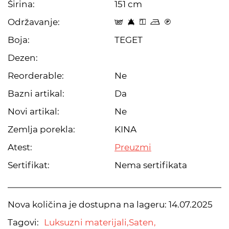
Širina:
151 cm
Održavanje:
s 8 y o C
Boja:
TEGET
Dezen:
Reorderable:
Ne
Bazni artikal:
Da
Novi artikal:
Ne
Zemlja porekla:
KINA
Atest:
Preuzmi
Sertifikat:
Nema sertifikata
Nova količina je dostupna na lageru:
14.07.2025
Tagovi:
Luksuzni materijali,
Saten,