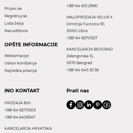
+381 64 615 2990
Prijavi se
Registruj se
MALOPRODAJA VELUR X
Lista želja
Dimitrija Tucovica 131,
Narudžbine
31000 Užice
+381 64 8270527
OPŠTE INFORMACIJE
KANCELARIJA BEOGRAD
Reklamacije
Zelengorska 1G,
Uslovi korišćenja
11070 Beograd
+381 64 645 35 36
Najčešća pitanja
INO KONTAKT
Prati nas
PRODAJA BIH
+381 64 8270503
+381 64 6453547
KANCELARIJA HRVATSKA