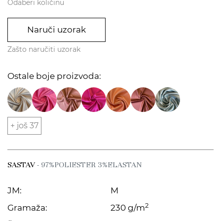
Odaberi količinu
Naruči uzorak
Zašto naručiti uzorak
Ostale boje proizvoda:
+ još 37
SASTAV
- 97%POLIESTER 3%ELASTAN
JM:
M
2
Gramaža:
230 g/m