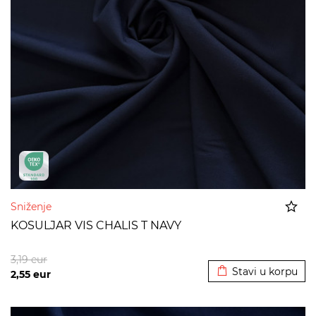
Sniženje
KOSULJAR VIS CHALIS T NAVY
Dodato u korpu
3,19
eur
Stavi u korpu
2,55
eur