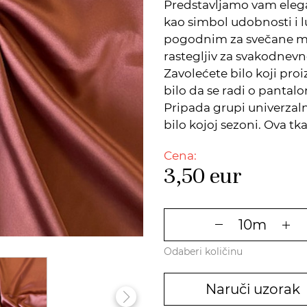
Predstavljamo vam elega
kao simbol udobnosti i lu
pogodnim za svečane mod
rastegljiv za svakodnev
Zavolećete bilo koji pro
bilo da se radi o pantal
Pripada grupi univerzalni
bilo kojoj sezoni. Ova tka
Cena:
3,50
eur
Odaberi količinu
Naruči uzorak