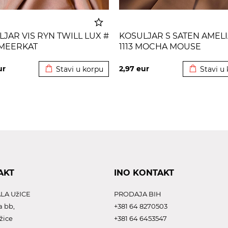
JAR VIS RYN TWILL LUX #
KOSULJAR S SATEN AMELI
 MEERKAT
1113 MOCHA MOUSE
Dodato u korpu
Dodato u 
ur
2,97
eur
Stavi u korpu
Stavi u
AKT
INO KONTAKT
LA UžICE
PRODAJA BIH
a bb,
+381 64 8270503
žice
+381 64 6453547