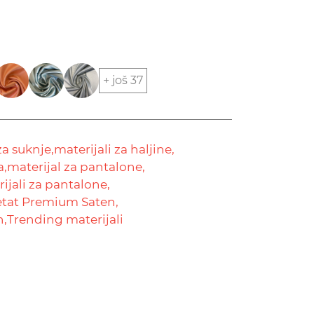
+ još 37
za suknje,
materijali za haljine,
a,
materijal za pantalone,
ijali za pantalone,
tat Premium Saten,
n,
Trending materijali