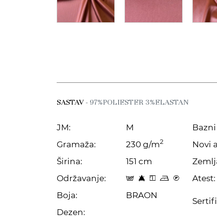
SASTAV
- 97%POLIESTER 3%ELASTAN
JM:
M
Bazni 
2
Gramaža:
230 g/m
Novi a
Širina:
151 cm
Zemlj
Održavanje:
Atest:
s 8 y o C
Boja:
BRAON
Sertif
Dezen: