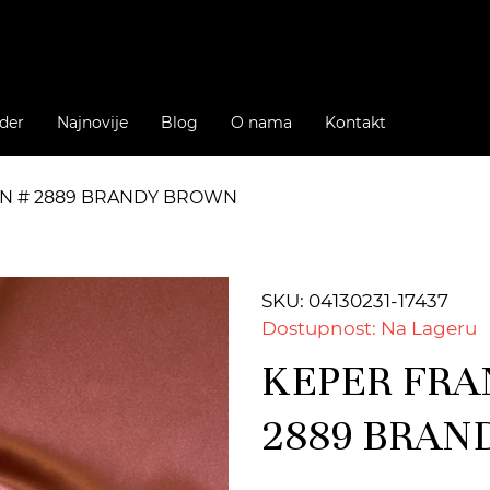
der
Najnovije
Blog
O nama
Kontakt
EN # 2889 BRANDY BROWN
SKU: 04130231-17437
Dostupnost: Na Lageru
KEPER FRA
2889 BRAN