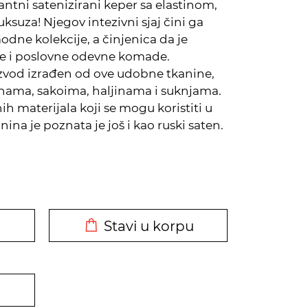
ntni satenizirani keper sa elastinom,
ksuza! Njegov intezivni sjaj čini ga
ne kolekcije, a činjenica da je
ne i poslovne odevne komade.
izvod izrađen od ove udobne tkanine,
onama, sakoima, haljinama i suknjama.
h materijala koji se mogu koristiti u
nina je poznata je još i kao ruski saten.
DODATO U KORPU
Stavi u korpu