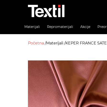
Materijali
Repromaterijali
Akcije
Preor
Početna
Materijali
KEPER FRANCE SAT