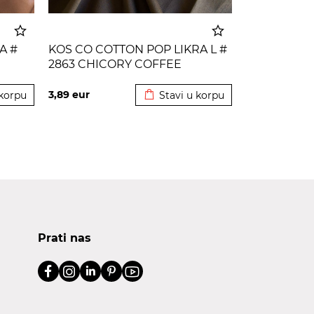
A #
KOS CO COTTON POP LIKRA L #
2863 CHICORY COFFEE
korpu
Dodato u korpu
3,89
eur
 korpu
Stavi u korpu
Prati nas