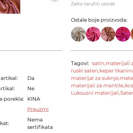
Zašto naručiti uzorak
Ostale boje proizvoda:
Tagovi:
satin,
materijali 
ruski saten,
keper tkanin
artikal:
Da
materijal za suknje,
mater
materijali za mantile,
Ace
rtikal:
Ne
Luksuzni materijali,
Sate
a porekla:
KINA
Preuzmi
Nema
ikat:
sertifikata