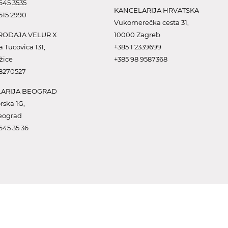
645 3535
KANCELARIJA HRVATSKA
615 2990
Vukomerečka cesta 31,
ODAJA VELUR X
10000 Zagreb
a Tucovica 131,
+385 1 2339699
žice
+385 98 9587368
 8270527
ARIJA BEOGRAD
rska 1G,
eograd
645 35 36