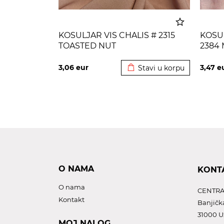
KOSULJAR VIS CHALIS # 2315
KOSUL
TOASTED NUT
2384
Dodato u korpu
3,06
eur
3,47
e
Stavi u korpu
O NAMA
KONT
O nama
CENTRA
Kontakt
Banjičk
31000 U
MOJ NALOG