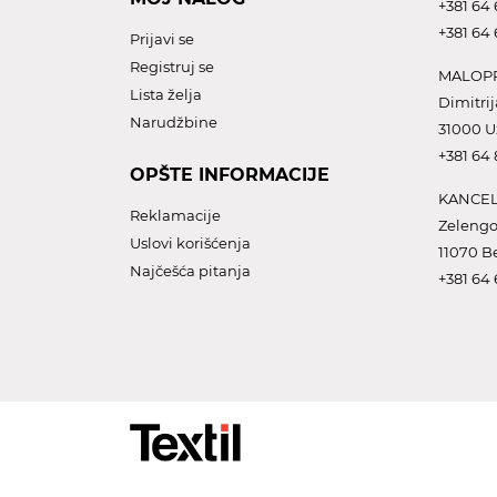
+381 64 
+381 64 
Prijavi se
Registruj se
MALOPR
Lista želja
Dimitrij
Narudžbine
31000 U
+381 64
OPŠTE INFORMACIJE
KANCEL
Reklamacije
Zelengo
Uslovi korišćenja
11070 B
Najčešća pitanja
+381 64 