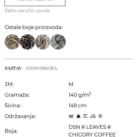
Zašto naručiti uzorak
Ostale boje proizvoda:
SASTAV
- 100%VISKOZA
JM:
M
2
Gramaža:
140 g/m
Širina:
149 cm
Održavanje:
s 8 y p C
DSN # LEAVES #
Boja:
CHICORY COFFEE