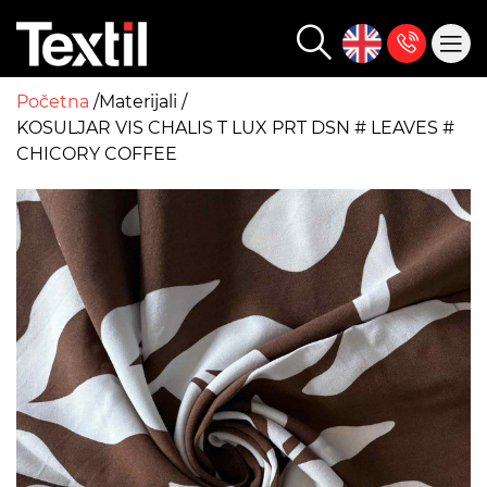
Početna
Materijali
KOSULJAR VIS CHALIS T LUX PRT DSN # LEAVES #
CHICORY COFFEE