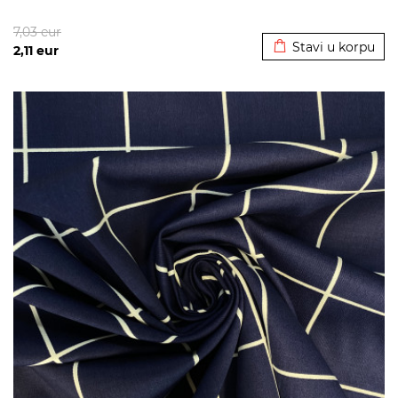
Dodato u korpu
7,03
eur
Stavi u korpu
2,11
eur