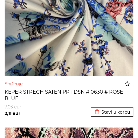
Sniženje
KEPER STRECH SATEN PRT DSN # 0630 # ROSE
BLUE
Dodato u korpu
7,03
eur
Stavi u korpu
2,11
eur