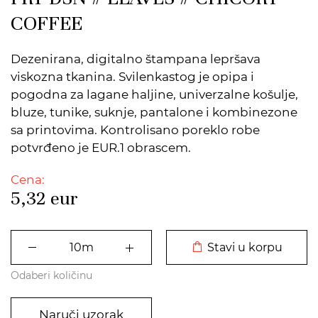
COFFEE
Dezenirana, digitalno štampana lepršava
viskozna tkanina. Svilenkastog je opipa i
pogodna za lagane haljine, univerzalne košulje,
bluze, tunike, suknje, pantalone i kombinezone
sa printovima. Kontrolisano poreklo robe
potvrđeno je EUR.1 obrascem.
Cena:
5,32
eur
DODATO U KORPU
Stavi u korpu
Odaberi količinu
Naruči uzorak