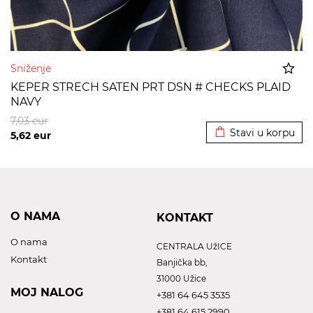
Sniženje
KEPER STRECH SATEN PRT DSN # CHECKS PLAID
NAVY
Dodato u korpu
7,03
eur
Stavi u korpu
5,62
eur
O NAMA
KONTAKT
O nama
CENTRALA UžICE
Kontakt
Banjička bb,
31000 Užice
MOJ NALOG
+381 64 645 3535
+381 64 615 2990