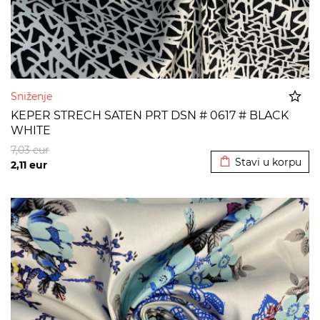
Sniženje
KEPER STRECH SATEN PRT DSN # 0617 # BLACK
WHITE
Dodato u korpu
7,03
eur
Stavi u korpu
2,11
eur