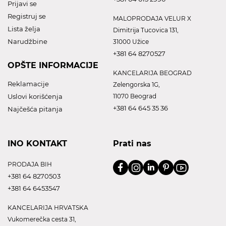
Prijavi se
Registruj se
MALOPRODAJA VELUR X
Lista želja
Dimitrija Tucovica 131,
Narudžbine
31000 Užice
+381 64 8270527
OPŠTE INFORMACIJE
KANCELARIJA BEOGRAD
Reklamacije
Zelengorska 1G,
Uslovi korišćenja
11070 Beograd
+381 64 645 35 36
Najčešća pitanja
INO KONTAKT
Prati nas
PRODAJA BIH
+381 64 8270503
+381 64 6453547
KANCELARIJA HRVATSKA
Vukomerečka cesta 31,