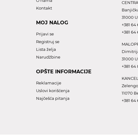
O nama
CENTRA
Kontakt
Banjičk
31000 U
MOJ NALOG
+381 64 
+381 64 
Prijavi se
Registruj se
MALOPR
Lista želja
Dimitrij
Narudžbine
31000 U
+381 64
OPŠTE INFORMACIJE
KANCEL
Reklamacije
Zelengo
Uslovi korišćenja
11070 B
Najčešća pitanja
+381 64 