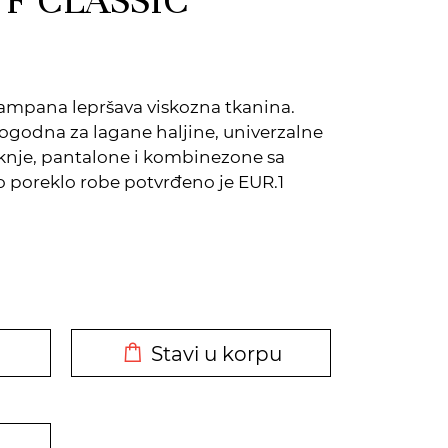
tampana lepršava viskozna tkanina.
pogodna za lagane haljine, univerzalne
suknje, pantalone i kombinezone sa
o poreklo robe potvrđeno je EUR.1
DODATO U KORPU
Stavi u korpu