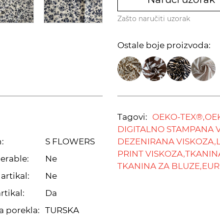
Zašto naručiti uzorak
Ostale boje proizvoda:
Tagovi:
OEKO-TEX®,
OEK
DIGITALNO STAMPANA V
:
S FLOWERS
DEZENIRANA VISKOZA,
PRINT VISKOZA,
TKANINA
erable:
Ne
TKANINA ZA BLUZE,
EUR.
artikal:
Ne
rtikal:
Da
a porekla:
TURSKA