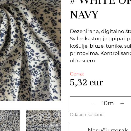
NAVY
Dezenirana, digitalno š
Svilenkastog je opipa i 
košulje, bluze, tunike, 
printovima. Kontrolisan
obrascem.
Cena:
5,32
eur
Odaberi količinu
Naruči uzorak