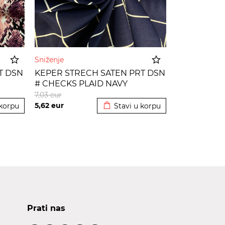
Sniženje
T DSN
KEPER STRECH SATEN PRT DSN
# CHECKS PLAID NAVY
korpu
Dodato u korpu
7,03
eur
5,62
eur
 korpu
Stavi u korpu
Prati nas