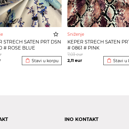
nje
Sniženje
R STRECH SATEN PRT DSN
KEPER STRECH SATEN PR
0 # ROSE BLUE
# 0861 # PINK
Dodato u korpu
Dodato u 
r
7,03
eur
r
2,11
eur
Stavi u korpu
Stavi u
AKT
INO KONTAKT