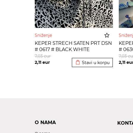
Sniženje
Sniže
KEPER STRECH SATEN PRT DSN
KEPE
# 0617 # BLACK WHITE
# 063
Dodato u korpu
7,03
eur
7,03
eu
2,11
eur
2,11
eu
Stavi u korpu
O NAMA
KONT