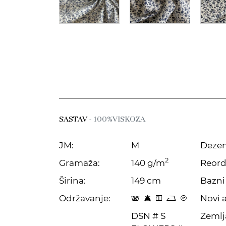
SASTAV
- 100%VISKOZA
JM:
M
Dezen
2
Gramaža:
140 g/m
Reord
Širina:
149 cm
Bazni 
Održavanje:
Novi a
s 8 y p C
DSN # S
Zemlj