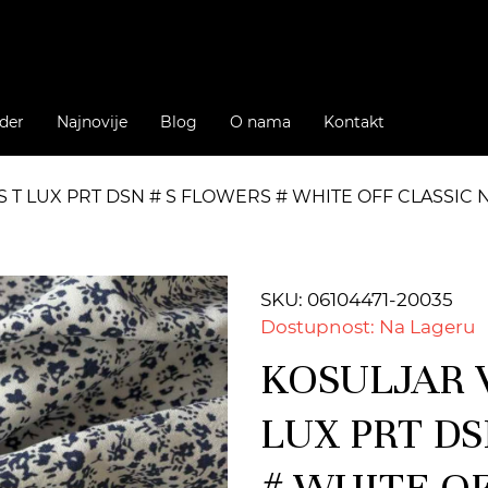
der
Najnovije
Blog
O nama
Kontakt
S T LUX PRT DSN # S FLOWERS # WHITE OFF CLASSIC 
SKU: 06104471-20035
Dostupnost: Na Lageru
KOSULJAR V
LUX PRT DS
# WHITE O