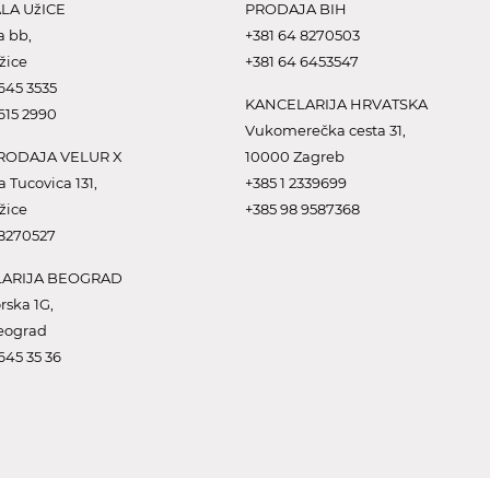
LA UžICE
PRODAJA BIH
a bb,
+381 64 8270503
žice
+381 64 6453547
645 3535
KANCELARIJA HRVATSKA
615 2990
Vukomerečka cesta 31,
ODAJA VELUR X
10000 Zagreb
a Tucovica 131,
+385 1 2339699
žice
+385 98 9587368
 8270527
ARIJA BEOGRAD
rska 1G,
eograd
645 35 36