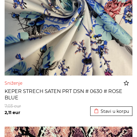
Sniženje
KEPER STRECH SATEN PRT DSN # 0630 # ROSE
BLUE
Dodato u korpu
7,03
eur
Stavi u korpu
2,11
eur