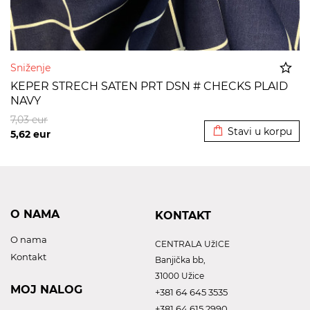
Sniženje
KEPER STRECH SATEN PRT DSN # CHECKS PLAID
NAVY
Dodato u korpu
7,03
eur
Stavi u korpu
5,62
eur
O NAMA
KONTAKT
O nama
CENTRALA UžICE
Kontakt
Banjička bb,
31000 Užice
MOJ NALOG
+381 64 645 3535
+381 64 615 2990