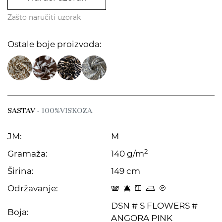
Zašto naručiti uzorak
Ostale boje proizvoda:
SASTAV
- 100%VISKOZA
JM:
M
2
Gramaža:
140 g/m
Širina:
149 cm
Održavanje:
s 8 y p C
DSN # S FLOWERS #
Boja:
ANGORA PINK