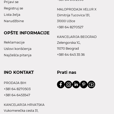
Prijavi se
Registruj se
MALOPRODAJA VELUR X
Lista želja
Dimitrija Tucovica 131,
Narudžbine
31000 Užice
+381 64 8270527
OPŠTE INFORMACIJE
KANCELARIJA BEOGRAD
Reklamacije
Zelengorska 1G,
Uslovi korišćenja
11070 Beograd
+381 64 645 35 36
Najčešća pitanja
INO KONTAKT
Prati nas
PRODAJA BIH
+381 64 8270503
+381 64 6453547
KANCELARIJA HRVATSKA
Vukomerečka cesta 31,