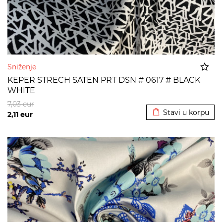
Sniženje
KEPER STRECH SATEN PRT DSN # 0617 # BLACK
WHITE
Dodato u korpu
7,03
eur
Stavi u korpu
2,11
eur