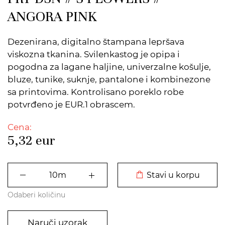
ANGORA PINK
Dezenirana, digitalno štampana lepršava
viskozna tkanina. Svilenkastog je opipa i
pogodna za lagane haljine, univerzalne košulje,
bluze, tunike, suknje, pantalone i kombinezone
sa printovima. Kontrolisano poreklo robe
potvrđeno je EUR.1 obrascem.
Cena:
5,32
eur
DODATO U KORPU
Stavi u korpu
Odaberi količinu
Naruči uzorak