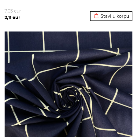
Dodato u korpu
7,03
eur
Stavi u korpu
2,11
eur