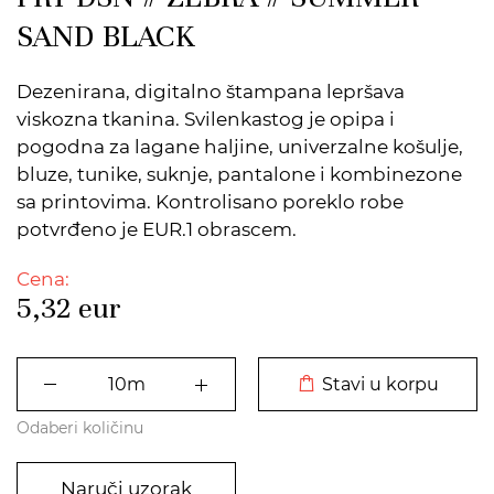
SAND BLACK
Dezenirana, digitalno štampana lepršava
viskozna tkanina. Svilenkastog je opipa i
pogodna za lagane haljine, univerzalne košulje,
bluze, tunike, suknje, pantalone i kombinezone
sa printovima. Kontrolisano poreklo robe
potvrđeno je EUR.1 obrascem.
Cena:
5,32
eur
DODATO U KORPU
Stavi u korpu
Odaberi količinu
Naruči uzorak