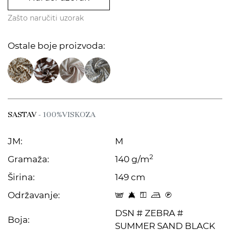
Zašto naručiti uzorak
Ostale boje proizvoda:
SASTAV
- 100%VISKOZA
JM:
M
2
Gramaža:
140 g/m
Širina:
149 cm
Održavanje:
s 8 y p C
DSN # ZEBRA #
Boja:
SUMMER SAND BLACK