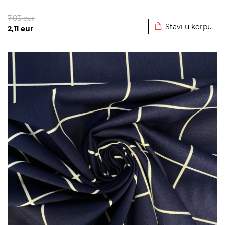
Dodato u korpu
7,03
eur
Stavi u korpu
2,11
eur