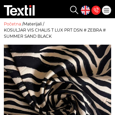
Početna
Materijali
KOSULJAR VIS CHALIS T LUX PRT DSN # ZEBRA #
SUMMER SAND BLACK