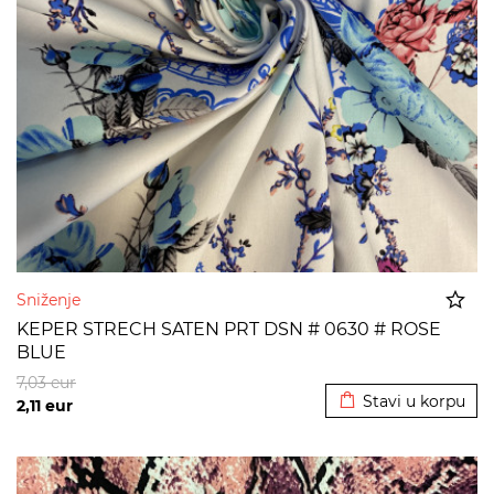
Sniženje
KEPER STRECH SATEN PRT DSN # 0630 # ROSE
BLUE
Dodato u korpu
7,03
eur
Stavi u korpu
2,11
eur