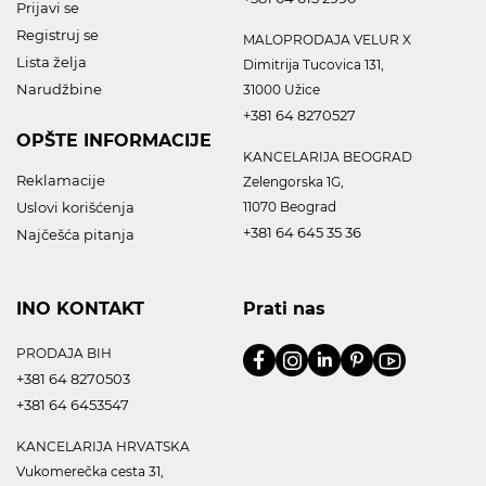
Prijavi se
Registruj se
MALOPRODAJA VELUR X
Lista želja
Dimitrija Tucovica 131,
Narudžbine
31000 Užice
+381 64 8270527
OPŠTE INFORMACIJE
KANCELARIJA BEOGRAD
Reklamacije
Zelengorska 1G,
Uslovi korišćenja
11070 Beograd
+381 64 645 35 36
Najčešća pitanja
INO KONTAKT
Prati nas
PRODAJA BIH
+381 64 8270503
+381 64 6453547
KANCELARIJA HRVATSKA
Vukomerečka cesta 31,