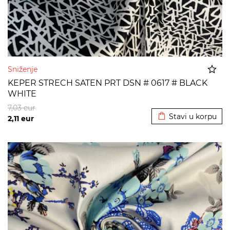
Sniženje
KEPER STRECH SATEN PRT DSN # 0617 # BLACK
WHITE
Dodato u korpu
7,03
eur
Stavi u korpu
2,11
eur