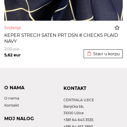
Sniženje
KEPER STRECH SATEN PRT DSN # CHECKS PLAID
NAVY
Dodato u korpu
7,03
eur
Stavi u korpu
5,62
eur
O NAMA
KONTAKT
O nama
CENTRALA UžICE
Kontakt
Banjička bb,
31000 Užice
MOJ NALOG
+381 64 645 3535
+381 64 615 2990