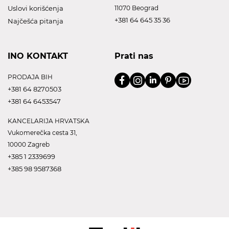
Uslovi korišćenja
11070 Beograd
+381 64 645 35 36
Najčešća pitanja
INO KONTAKT
Prati nas
PRODAJA BIH
+381 64 8270503
+381 64 6453547
KANCELARIJA HRVATSKA
Vukomerečka cesta 31,
10000 Zagreb
+385 1 2339699
+385 98 9587368