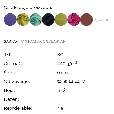
Ostale boje proizvoda:
+ još 19
SASTAV
- 97%PAMUK 3%ELASTAN
JM:
KG
2
Gramaža:
440 g/m
Širina:
0 cm
Održavanje:
t 8 Z p C
Boja:
BEŽ
Dezen:
Reorderable:
Ne