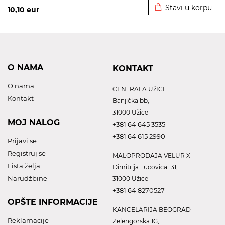
Stavi u korpu
10,10
eur
O NAMA
KONTAKT
O nama
CENTRALA UžICE
Kontakt
Banjička bb,
31000 Užice
MOJ NALOG
+381 64 645 3535
+381 64 615 2990
Prijavi se
Registruj se
MALOPRODAJA VELUR X
Lista želja
Dimitrija Tucovica 131,
Narudžbine
31000 Užice
+381 64 8270527
OPŠTE INFORMACIJE
KANCELARIJA BEOGRAD
Reklamacije
Zelengorska 1G,