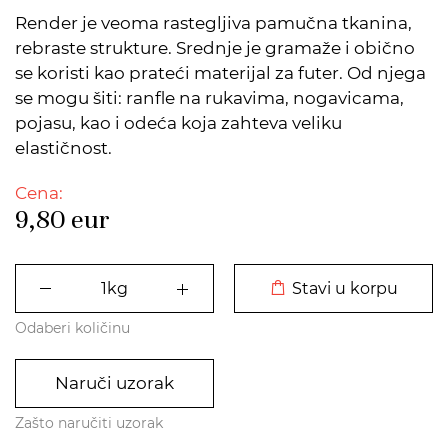
Render je veoma rastegljiva pamučna tkanina,
rebraste strukture. Srednje je gramaže i obično
se koristi kao prateći materijal za futer. Od njega
se mogu šiti: ranfle na rukavima, nogavicama,
pojasu, kao i odeća koja zahteva veliku
elastičnost.
Cena:
9,80
eur
DODATO U KORPU
Stavi u korpu
Odaberi količinu
Naruči uzorak
Zašto naručiti uzorak