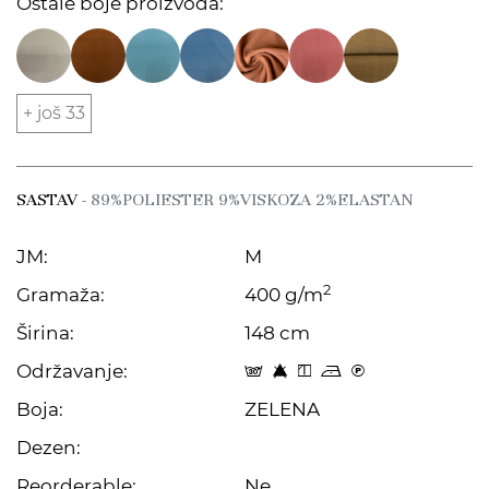
Ostale boje proizvoda:
+ još 33
SASTAV
- 89%POLIESTER 9%VISKOZA 2%ELASTAN
JM:
M
2
Gramaža:
400 g/m
Širina:
148 cm
Održavanje:
s 8 y o C
Boja:
ZELENA
Dezen:
Reorderable:
Ne