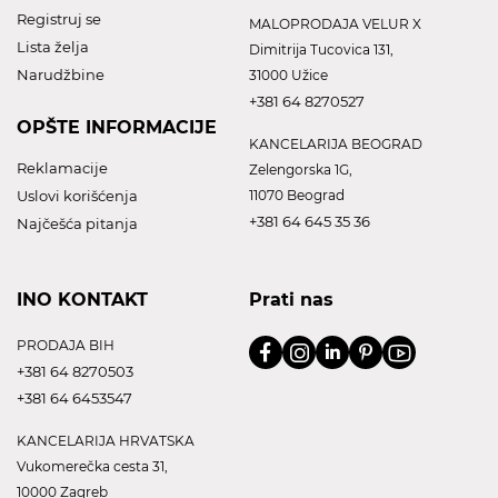
Registruj se
MALOPRODAJA VELUR X
Lista želja
Dimitrija Tucovica 131,
Narudžbine
31000 Užice
+381 64 8270527
OPŠTE INFORMACIJE
KANCELARIJA BEOGRAD
Reklamacije
Zelengorska 1G,
Uslovi korišćenja
11070 Beograd
+381 64 645 35 36
Najčešća pitanja
INO KONTAKT
Prati nas
PRODAJA BIH
+381 64 8270503
+381 64 6453547
KANCELARIJA HRVATSKA
Vukomerečka cesta 31,
10000 Zagreb