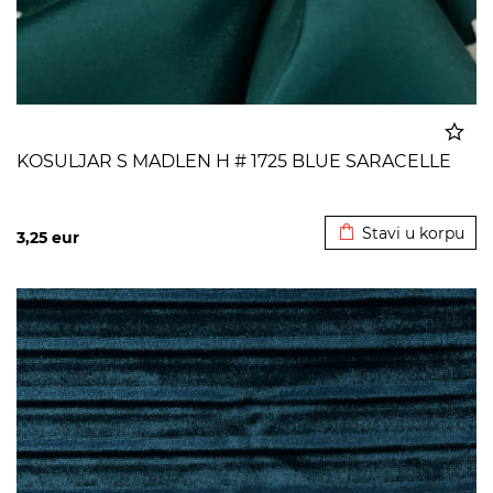
KOSULJAR S MADLEN H # 1725 BLUE SARACELLE
Dodato u korpu
Stavi u korpu
3,25
eur