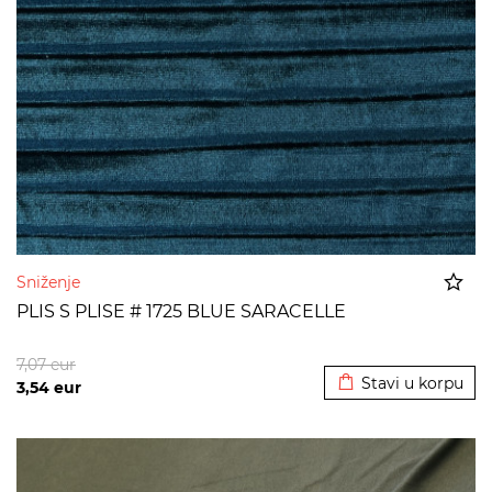
Sniženje
PLIS S PLISE # 1725 BLUE SARACELLE
Dodato u korpu
7,07
eur
Stavi u korpu
3,54
eur