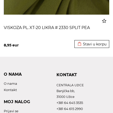
VISKOZA PL. XT-20 LIKRA # 2330 SPLIT PEA
Dodato u korpu
Stavi u korpu
8,95
eur
O NAMA
KONTAKT
O nama
CENTRALA UžICE
Kontakt
Banjička bb,
31000 Užice
MOJ NALOG
+381 64 645 3535
+381 64 615 2990
Prijavi se