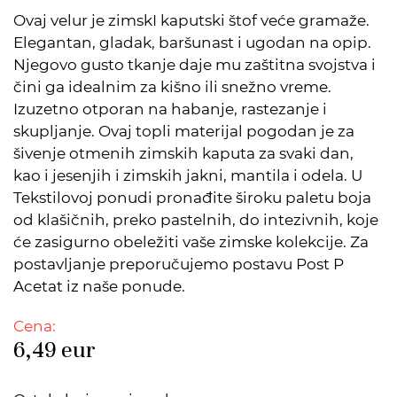
Ovaj velur je zimskI kaputski štof veće gramaže.
Elegantan, gladak, baršunast i ugodan na opip.
Njegovo gusto tkanje daje mu zaštitna svojstva i
čini ga idealnim za kišno ili snežno vreme.
Izuzetno otporan na habanje, rastezanje i
skupljanje. Ovaj topli materijal pogodan je za
šivenje otmenih zimskih kaputa za svaki dan,
kao i jesenjih i zimskih jakni, mantila i odela. U
Tekstilovoj ponudi pronađite široku paletu boja
od klašičnih, preko pastelnih, do intezivnih, koje
će zasigurno obeležiti vaše zimske kolekcije. Za
postavljanje preporučujemo postavu Post P
Acetat iz naše ponude.
Cena:
6,49
eur