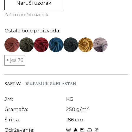
Naruči uzorak
Zašto naručiti uzorak
Ostale boje proizvoda:
+ još 76
SASTAV
- 95%PAMUK 5%ELASTAN
JM:
KG
2
Gramaža:
250 g/m
Širina:
186 cm
Održavanje:
t 8 Z p C