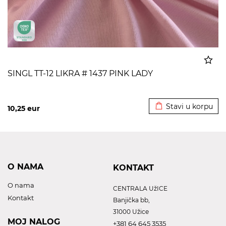
SINGL TT-12 LIKRA # 1437 PINK LADY
Dodato u korpu
Stavi u korpu
10,25
eur
O NAMA
KONTAKT
O nama
CENTRALA UžICE
Kontakt
Banjička bb,
31000 Užice
MOJ NALOG
+381 64 645 3535