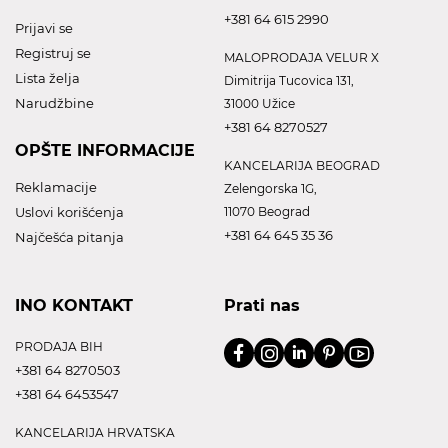
+381 64 615 2990
Prijavi se
Registruj se
MALOPRODAJA VELUR X
Lista želja
Dimitrija Tucovica 131,
Narudžbine
31000 Užice
+381 64 8270527
OPŠTE INFORMACIJE
KANCELARIJA BEOGRAD
Reklamacije
Zelengorska 1G,
Uslovi korišćenja
11070 Beograd
+381 64 645 35 36
Najčešća pitanja
INO KONTAKT
Prati nas
PRODAJA BIH
+381 64 8270503
+381 64 6453547
KANCELARIJA HRVATSKA