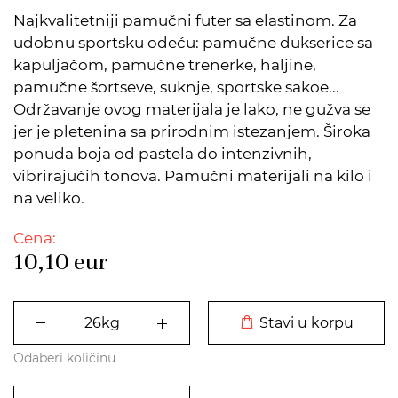
Najkvalitetniji pamučni futer sa elastinom. Za
udobnu sportsku odeću: pamučne dukserice sa
kapuljačom, pamučne trenerke, haljine,
pamučne šortseve, suknje, sportske sakoe...
Održavanje ovog materijala je lako, ne gužva se
jer je pletenina sa prirodnim istezanjem. Široka
ponuda boja od pastela do intenzivnih,
vibrirajućih tonova. Pamučni materijali na kilo i
na veliko.
Cena:
10,10
eur
DODATO U KORPU
Stavi u korpu
Odaberi količinu