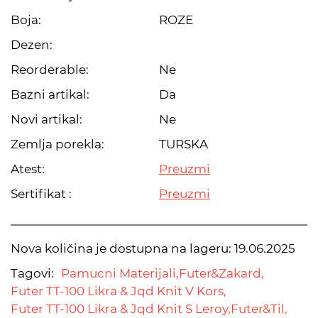
Boja:
ROZE
Dezen:
Reorderable:
Ne
Bazni artikal:
Da
Novi artikal:
Ne
Zemlja porekla:
TURSKA
Atest:
Preuzmi
Sertifikat :
Preuzmi
Nova količina je dostupna na lageru:
19.06.2025
Tagovi:
Pamucni Materijali,
Futer&Zakard,
Futer TT-100 Likra & Jqd Knit V Kors,
Futer TT-100 Likra & Jqd Knit S Leroy,
Futer&Til,