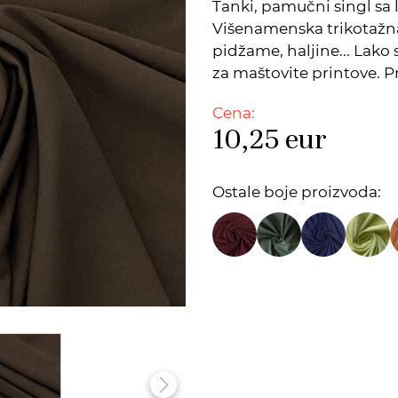
Tanki, pamučni singl sa
Višenamenska trikotažna 
pidžame, haljine... Lako
za maštovite printove. 
Cena:
10,25
eur
Ostale boje proizvoda: