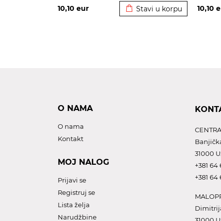
10,10
eur
10,10
e
Stavi u korpu
O NAMA
KONT
O nama
CENTRA
Kontakt
Banjičk
31000 U
MOJ NALOG
+381 64 
+381 64 
Prijavi se
Registruj se
MALOPR
Lista želja
Dimitrij
Narudžbine
31000 U