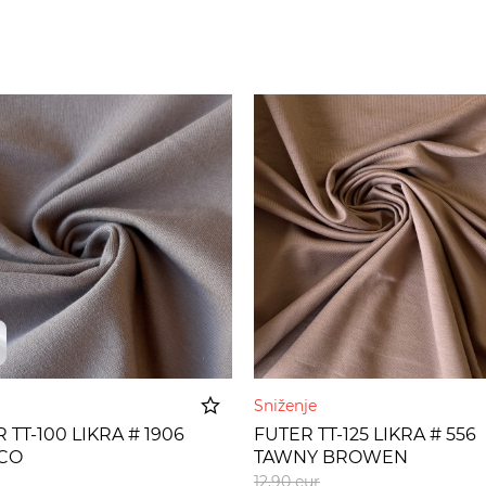
Sniženje
 TT-100 LIKRA # 1906
FUTER TT-125 LIKRA # 556
CO
TAWNY BROWEN
Dodato u korpu
Dodato u 
12,90
eur