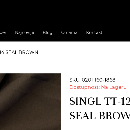
der
Najnovije
Blog
O nama
Kontakt
 614 SEAL BROWN
SKU: 02011160-1868
Dostupnost: Na Lageru
SINGL TT-12
SEAL BRO