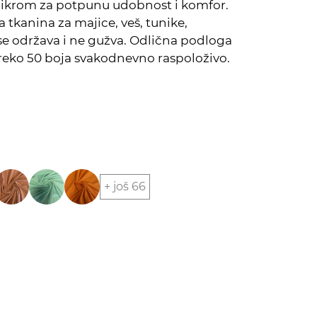
 likrom za potpunu udobnost i komfor.
tkanina za majice, veš, tunike,
 se održava i ne gužva. Odlična podloga
Preko 50 boja svakodnevno raspoloživo.
+ još 66