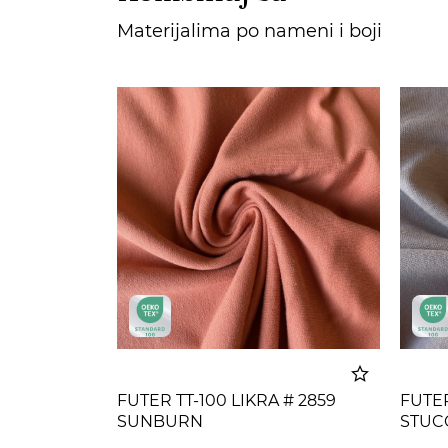
Materijalima po nameni i boji
FUTER TT-100 LIKRA # 2859
FUTER
SUNBURN
STUC
Dodato u korpu