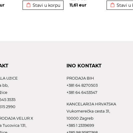
ur
11,61
eur
Stavi u korpu
Stavi u
AKT
INO KONTAKT
LA UžICE
PRODAJA BIH
a bb,
+381 64 8270503
žice
+381 64 6453547
645 3535
KANCELARIJA HRVATSKA
615 2990
Vukomerečka cesta 31,
ODAJA VELUR X
10000 Zagreb
a Tucovica 131,
+385 1 2339699
žice
+385 98 9587368