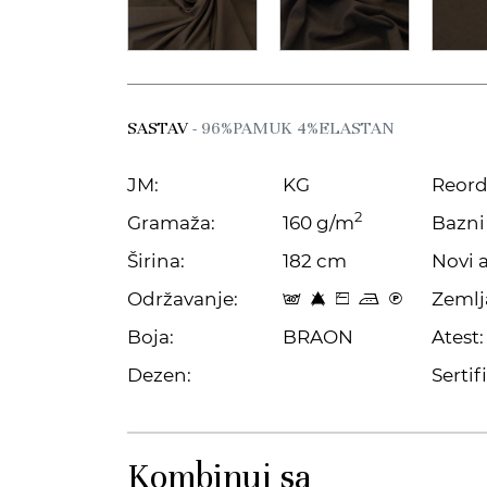
SASTAV
- 96%PAMUK 4%ELASTAN
JM:
KG
Reord
2
Gramaža:
160 g/m
Bazni 
Širina:
182 cm
Novi a
Održavanje:
Zemlj
t 8 Z p C
Boja:
BRAON
Atest:
Dezen:
Sertifi
Kombinuj sa