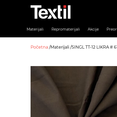
Materijali
Repromaterijali
Akcije
Preor
Početna
Materijali
SINGL TT-12 LIKRA #