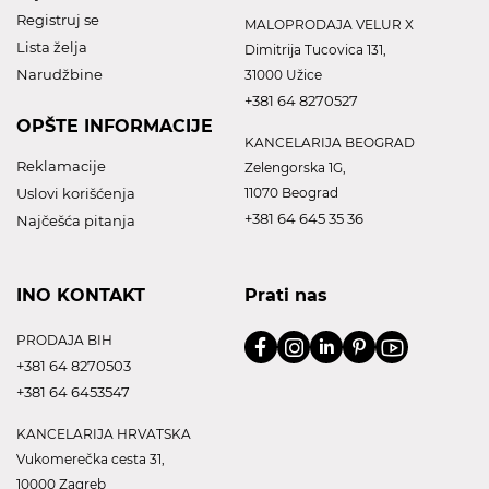
Registruj se
MALOPRODAJA VELUR X
Lista želja
Dimitrija Tucovica 131,
Narudžbine
31000 Užice
+381 64 8270527
OPŠTE INFORMACIJE
KANCELARIJA BEOGRAD
Reklamacije
Zelengorska 1G,
Uslovi korišćenja
11070 Beograd
+381 64 645 35 36
Najčešća pitanja
INO KONTAKT
Prati nas
PRODAJA BIH
+381 64 8270503
+381 64 6453547
KANCELARIJA HRVATSKA
Vukomerečka cesta 31,
10000 Zagreb