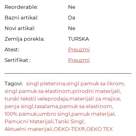
Reorderable:
Ne
Bazni artikal:
Da
Novi artikal:
Ne
Zemlja porekla:
TURSKA
Atest:
Preuzmi
Sertifikat :
Preuzmi
Tagovi:
singl pletenina,
singl pamuk sa likrom,
singl pamuk sa elastinom,
prirodni materijali,
turski tekstil veleprodaja,
materijali za majice,
penja singl,
tasalama,
pamuk sa elastinom,
100% pamuk,
umbro singl,
pamuk materijal,
Pamucni Materijali,
Tanki Singl,
Aktuelni materijali,
OEKO-TEX®,
OEKO TEX