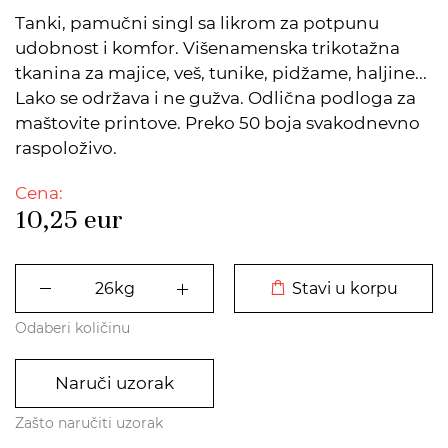
Tanki, pamučni singl sa likrom za potpunu
udobnost i komfor. Višenamenska trikotažna
tkanina za majice, veš, tunike, pidžame, haljine...
Lako se održava i ne gužva. Odlična podloga za
maštovite printove. Preko 50 boja svakodnevno
raspoloživo.
Cena:
10,25
eur
DODATO U KORPU
Stavi u korpu
Odaberi količinu
Naruči uzorak
Zašto naručiti uzorak