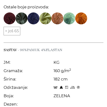
Ostale boje proizvoda:
+ još 65
SASTAV
- 96%PAMUK 4%ELASTAN
JM:
KG
2
Gramaža:
160 g/m
Širina:
182 cm
Održavanje:
t 8 Z p C
Boja:
ZELENA
Dezen: