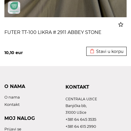
FUTER TT-100 LIKRA # 2911 ABBEY STONE
Dodato u korpu
Stavi u korpu
10,10
eur
O NAMA
KONTAKT
O nama
CENTRALA UžICE
Kontakt
Banjička bb,
31000 Užice
MOJ NALOG
+381 64 645 3535
+381 64 615 2990
Prijavi se