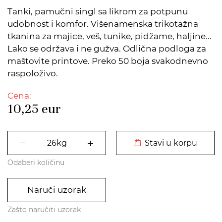
Tanki, pamučni singl sa likrom za potpunu
udobnost i komfor. Višenamenska trikotažna
tkanina za majice, veš, tunike, pidžame, haljine...
Lako se održava i ne gužva. Odlična podloga za
maštovite printove. Preko 50 boja svakodnevno
raspoloživo.
Cena:
10,25
eur
DODATO U KORPU
Stavi u korpu
Odaberi količinu
Naruči uzorak
Zašto naručiti uzorak