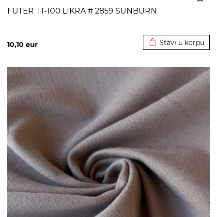
FUTER TT-100 LIKRA # 2859 SUNBURN
Dodato u korpu
Stavi u korpu
10,10
eur