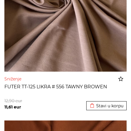
Sniženje
FUTER TT-125 LIKRA # 556 TAWNY BROWEN
Dodato u korpu
12,90
eur
Stavi u korpu
11,61
eur