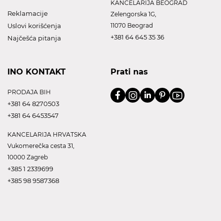
KANCELARIJA BEOGRAD
Reklamacije
Zelengorska 1G,
Uslovi korišćenja
11070 Beograd
+381 64 645 35 36
Najčešća pitanja
INO KONTAKT
Prati nas
PRODAJA BIH
+381 64 8270503
+381 64 6453547
KANCELARIJA HRVATSKA
Vukomerečka cesta 31,
10000 Zagreb
+385 1 2339699
+385 98 9587368