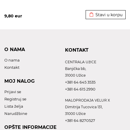
Dodato u korpu
Stavi u korpu
9,80
eur
O NAMA
KONTAKT
O nama
CENTRALA UžICE
Kontakt
Banjička bb,
31000 Užice
MOJ NALOG
+381 64 645 3535
+381 64 615 2990
Prijavi se
Registruj se
MALOPRODAJA VELUR X
Lista želja
Dimitrija Tucovica 131,
Narudžbine
31000 Užice
+381 64 8270527
OPŠTE INFORMACIJE