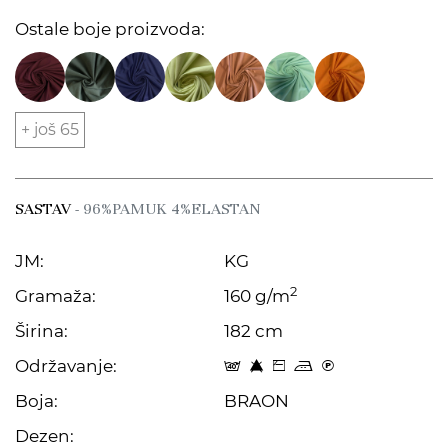
Ostale boje proizvoda:
+ još 65
SASTAV
- 96%PAMUK 4%ELASTAN
JM:
KG
2
Gramaža:
160 g/m
Širina:
182 cm
Održavanje:
t 8 Z p C
Boja:
BRAON
Dezen: