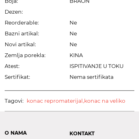
Boja:
BRAON
Dezen:
Reorderable:
Ne
Bazni artikal:
Ne
Novi artikal:
Ne
Zemlja porekla:
KINA
Atest:
ISPITIVANJE U TOKU
Sertifikat:
Nema sertifikata
Tagovi:
konac repromaterijal,
konac na veliko
O NAMA
KONTAKT