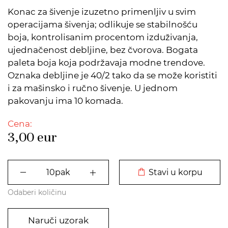
Konac za šivenje izuzetno primenljiv u svim
operacijama šivenja; odlikuje se stabilnošću
boja, kontrolisanim procentom izduživanja,
ujednačenost debljine, bez čvorova. Bogata
paleta boja koja podržavaja modne trendove.
Oznaka debljine je 40/2 tako da se može koristiti
i za mašinsko i ručno šivenje. U jednom
pakovanju ima 10 komada.
Cena:
3,00
eur
DODATO U KORPU
Stavi u korpu
Odaberi količinu
Naruči uzorak