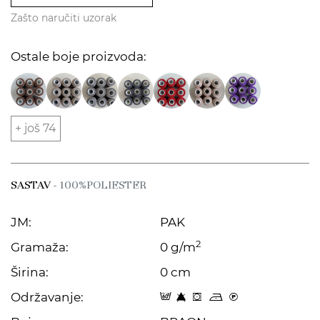
Zašto naručiti uzorak
Ostale boje proizvoda:
+ još 74
SASTAV
- 100%POLIESTER
JM:
PAK
2
Gramaža:
0 g/m
Širina:
0 cm
Održavanje:
9 8 f o C