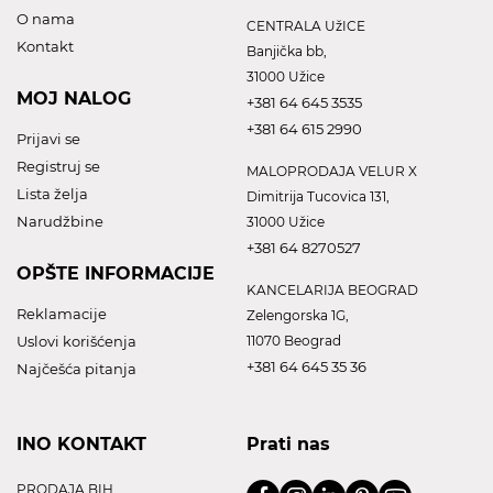
O nama
CENTRALA UžICE
Kontakt
Banjička bb,
31000 Užice
MOJ NALOG
+381 64 645 3535
+381 64 615 2990
Prijavi se
Registruj se
MALOPRODAJA VELUR X
Lista želja
Dimitrija Tucovica 131,
Narudžbine
31000 Užice
+381 64 8270527
OPŠTE INFORMACIJE
KANCELARIJA BEOGRAD
Reklamacije
Zelengorska 1G,
Uslovi korišćenja
11070 Beograd
+381 64 645 35 36
Najčešća pitanja
INO KONTAKT
Prati nas
PRODAJA BIH