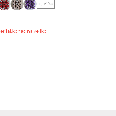
+ još 74
rijal,
konac na veliko