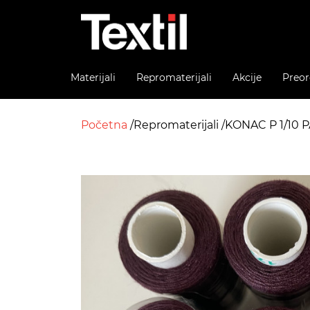
Materijali
Repromaterijali
Akcije
Preor
Početna
Repromaterijali
KONAC P 1/10 