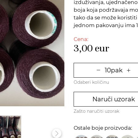
izduživanja, ujednačenos
boja koja podržavaja mo
tako da se može koristiti
jednom pakovanju ima 
Cena:
3,00
eur
Odaberi količinu
Naruči uzorak
Zašto naručiti uzorak
Ostale boje proizvoda: