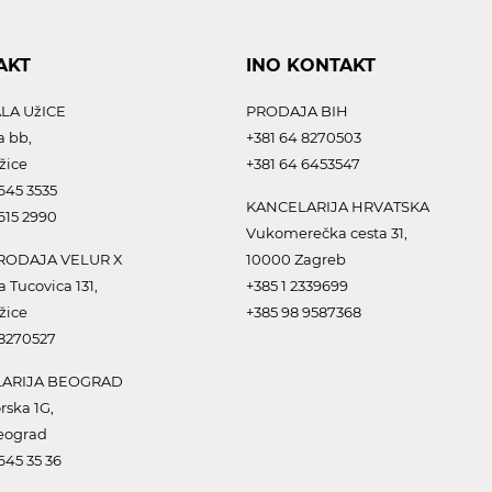
AKT
INO KONTAKT
LA UžICE
PRODAJA BIH
a bb,
+381 64 8270503
žice
+381 64 6453547
645 3535
KANCELARIJA HRVATSKA
615 2990
Vukomerečka cesta 31,
ODAJA VELUR X
10000 Zagreb
a Tucovica 131,
+385 1 2339699
žice
+385 98 9587368
 8270527
ARIJA BEOGRAD
rska 1G,
eograd
645 35 36