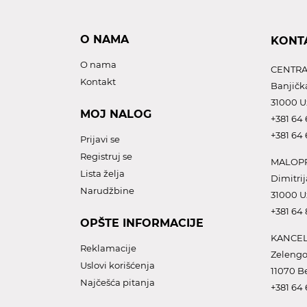
O NAMA
KONT
O nama
CENTRA
Kontakt
Banjičk
31000 U
MOJ NALOG
+381 64 
+381 64 
Prijavi se
Registruj se
MALOPR
Lista želja
Dimitrij
Narudžbine
31000 U
+381 64
OPŠTE INFORMACIJE
KANCEL
Reklamacije
Zelengo
Uslovi korišćenja
11070 B
Najčešća pitanja
+381 64 