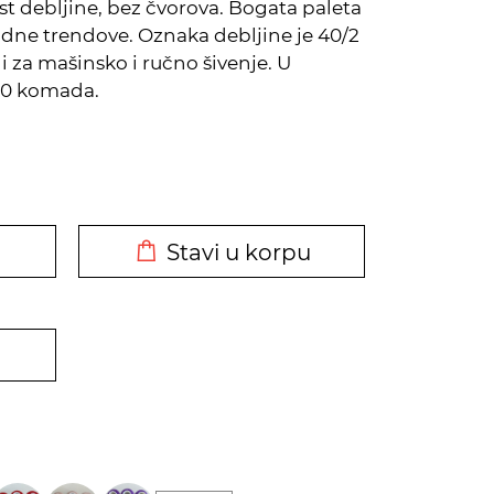
t debljine, bez čvorova. Bogata paleta
dne trendove. Oznaka debljine je 40/2
 i za mašinsko i ručno šivenje. U
10 komada.
DODATO U KORPU
Stavi u korpu