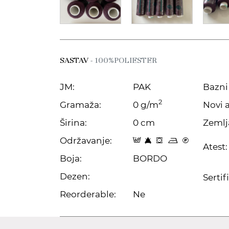
SASTAV
- 100%POLIESTER
JM:
PAK
Bazni 
2
Gramaža:
0 g/m
Novi a
Širina:
0 cm
Zemlj
Održavanje:
9 8 f o C
Atest:
Boja:
BORDO
Dezen:
Sertif
Reorderable:
Ne