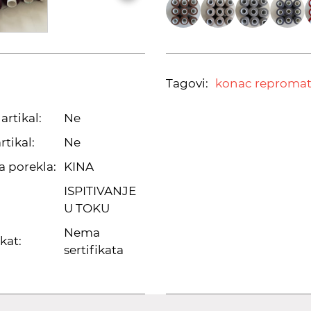
Tagovi:
konac repromate
artikal:
Ne
rtikal:
Ne
a porekla:
KINA
ISPITIVANJE
U TOKU
Nema
ikat:
sertifikata