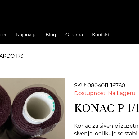
der
Najnovije
Blog
O nama
Kontakt
PARDO 173
SKU: 0804011-16760
Dostupnost: Na Lageru
KONAC P 1/
Konac za šivenje izuzet
šivenja; odlikuje se sta