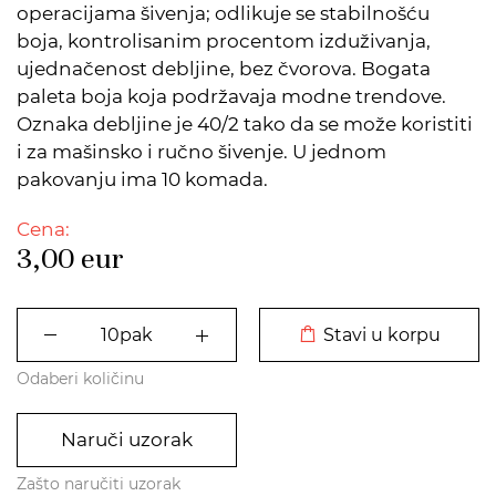
operacijama šivenja; odlikuje se stabilnošću
boja, kontrolisanim procentom izduživanja,
ujednačenost debljine, bez čvorova. Bogata
paleta boja koja podržavaja modne trendove.
Oznaka debljine je 40/2 tako da se može koristiti
i za mašinsko i ručno šivenje. U jednom
pakovanju ima 10 komada.
Cena:
3,00
eur
DODATO U KORPU
Stavi u korpu
Odaberi količinu
Naruči uzorak
Zašto naručiti uzorak