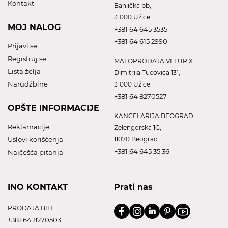
Kontakt
Banjička bb,
31000 Užice
MOJ NALOG
+381 64 645 3535
+381 64 615 2990
Prijavi se
Registruj se
MALOPRODAJA VELUR X
Lista želja
Dimitrija Tucovica 131,
Narudžbine
31000 Užice
+381 64 8270527
OPŠTE INFORMACIJE
KANCELARIJA BEOGRAD
Reklamacije
Zelengorska 1G,
Uslovi korišćenja
11070 Beograd
+381 64 645 35 36
Najčešća pitanja
INO KONTAKT
Prati nas
PRODAJA BIH
+381 64 8270503