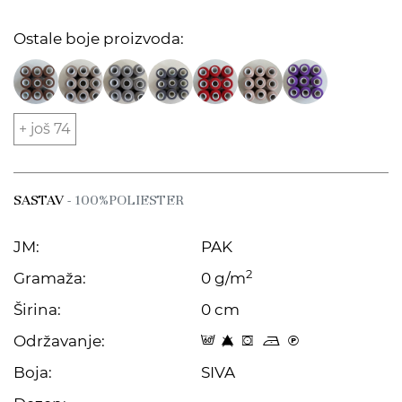
Ostale boje proizvoda:
+ još 74
SASTAV
- 100%POLIESTER
JM:
PAK
2
Gramaža:
0 g/m
Širina:
0 cm
Održavanje:
9 8 f o C
Boja:
SIVA