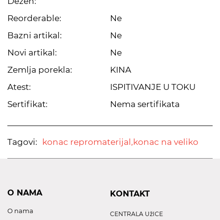
Dezen:
Reorderable:
Ne
Bazni artikal:
Ne
Novi artikal:
Ne
Zemlja porekla:
KINA
Atest:
ISPITIVANJE U TOKU
Sertifikat:
Nema sertifikata
Tagovi:
konac repromaterijal,
konac na veliko
O NAMA
KONTAKT
O nama
CENTRALA UžICE