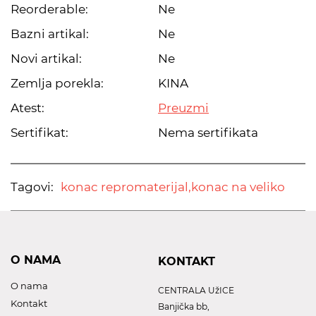
Reorderable:
Ne
Bazni artikal:
Ne
Novi artikal:
Ne
Zemlja porekla:
KINA
Atest:
Preuzmi
Sertifikat:
Nema sertifikata
Tagovi:
konac repromaterijal,
konac na veliko
O NAMA
KONTAKT
O nama
CENTRALA UžICE
Kontakt
Banjička bb,