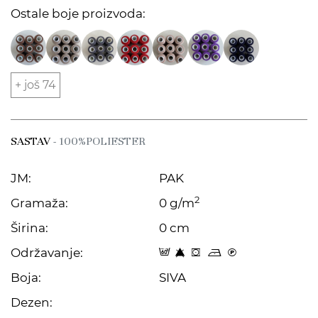
Ostale boje proizvoda:
+ još 74
SASTAV
- 100%POLIESTER
JM:
PAK
2
Gramaža:
0 g/m
Širina:
0 cm
Održavanje:
9 8 f o C
Boja:
SIVA
Dezen: