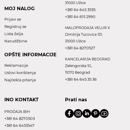
31000 Užice
MOJ NALOG
+381 64 645 3535
+381 64 615 2990
Prijavi se
Registruj se
MALOPRODAJA VELUR X
Lista želja
Dimitrija Tucovica 131,
Narudžbine
31000 Užice
+381 64 8270527
OPŠTE INFORMACIJE
KANCELARIJA BEOGRAD
Reklamacije
Zelengorska 1G,
Uslovi korišćenja
11070 Beograd
+381 64 645 35 36
Najčešća pitanja
INO KONTAKT
Prati nas
PRODAJA BIH
+381 64 8270503
+381 64 6453547