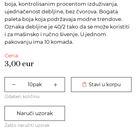
boja, kontrolisanim procentom izduživanja,
ujednačenost debljine, bez čvorova. Bogata
paleta boja koja podržavaja modne trendove.
Oznaka debljine je 40/2 tako da se može koristiti
i za mašinsko i ručno šivenje. U jednom
pakovanju ima 10 komada.
Cena:
3,00
eur
DODATO U KORPU
Stavi u korpu
Odaberi količinu
Naruči uzorak
Zašto naručiti uzorak