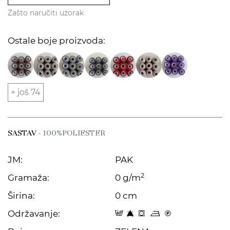
Zašto naručiti uzorak
Ostale boje proizvoda:
+ još 74
SASTAV
- 100%POLIESTER
JM:
PAK
2
Gramaža:
0 g/m
Širina:
0 cm
Održavanje:
9 8 f o C