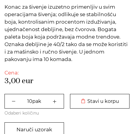
Konac za šivenje izuzetno primenljiv u svim
operacijama šivenja; odlikuje se stabilnošću
boja, kontrolisanim procentom izduživanja,
ujednačenost debljine, bez čvorova. Bogata
paleta boja koja podržavaja modne trendove.
Oznaka debljine je 40/2 tako da se može koristiti
i za mašinsko i ručno šivenje. U jednom
pakovanju ima 10 komada.
Cena:
3,00
eur
DODATO U KORPU
Stavi u korpu
Odaberi količinu
Naruči uzorak