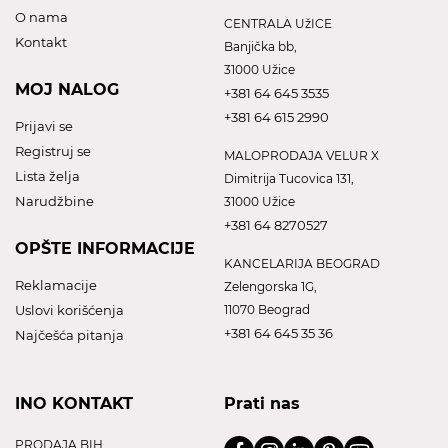
O nama
CENTRALA UžICE
Kontakt
Banjička bb,
31000 Užice
MOJ NALOG
+381 64 645 3535
+381 64 615 2990
Prijavi se
Registruj se
MALOPRODAJA VELUR X
Lista želja
Dimitrija Tucovica 131,
Narudžbine
31000 Užice
+381 64 8270527
OPŠTE INFORMACIJE
KANCELARIJA BEOGRAD
Reklamacije
Zelengorska 1G,
Uslovi korišćenja
11070 Beograd
+381 64 645 35 36
Najčešća pitanja
INO KONTAKT
Prati nas
PRODAJA BIH