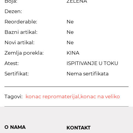
Boja:
ZELENA
Dezen:
Reorderable:
Ne
Bazni artikal:
Ne
Novi artikal:
Ne
Zemlja porekla:
KINA
Atest:
ISPITIVANJE U TOKU
Sertifikat:
Nema sertifikata
Tagovi:
konac repromaterijal,
konac na veliko
O NAMA
KONTAKT