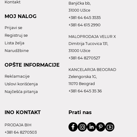
Kontakt
Banjička bb,
31000 Užice
MOJ NALOG
+381 64 645 3535
+381 64 615 2990
Prijavi se
Registruj se
MALOPRODAJA VELUR X
Lista želja
Dimitrija Tucovica 131,
Narudžbine
31000 Užice
+381 64 8270527
OPŠTE INFORMACIJE
KANCELARIJA BEOGRAD
Reklamacije
Zelengorska 1G,
Uslovi korišćenja
11070 Beograd
+381 64 645 35 36
Najčešća pitanja
INO KONTAKT
Prati nas
PRODAJA BIH
+381 64 8270503