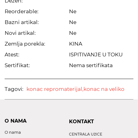
Dezen:
Reorderable:
Ne
Bazni artikal:
Ne
Novi artikal:
Ne
Zemlja porekla:
KINA
Atest:
ISPITIVANJE U TOKU
Sertifikat:
Nema sertifikata
Tagovi:
konac repromaterijal,
konac na veliko
O NAMA
KONTAKT
O nama
CENTRALA UžICE