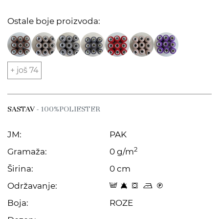
Ostale boje proizvoda:
+ još 74
SASTAV
- 100%POLIESTER
JM:
PAK
2
Gramaža:
0 g/m
Širina:
0 cm
Održavanje:
9 8 f o C
Boja:
ROZE