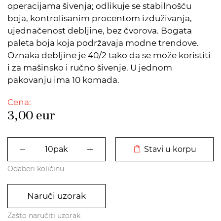
operacijama šivenja; odlikuje se stabilnošću
boja, kontrolisanim procentom izduživanja,
ujednačenost debljine, bez čvorova. Bogata
paleta boja koja podržavaja modne trendove.
Oznaka debljine je 40/2 tako da se može koristiti
i za mašinsko i ručno šivenje. U jednom
pakovanju ima 10 komada.
Cena:
3,00
eur
DODATO U KORPU
Stavi u korpu
Odaberi količinu
Naruči uzorak
Zašto naručiti uzorak