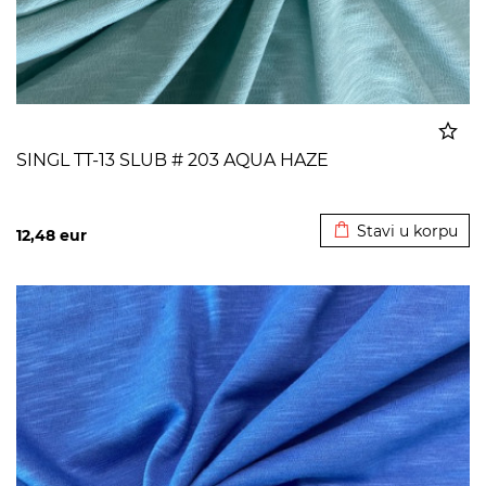
SINGL TT-13 SLUB # 203 AQUA HAZE
Dodato u korpu
Stavi u korpu
12,48
eur