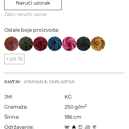
Naruči uzorak
Zašto naručiti uzorak
Ostale boje proizvoda:
+ još 76
SASTAV
- 95%PAMUK 5%ELASTAN
JM:
KG
2
Gramaža:
250 g/m
Širina:
186 cm
Održavanje:
t 8 Z p C