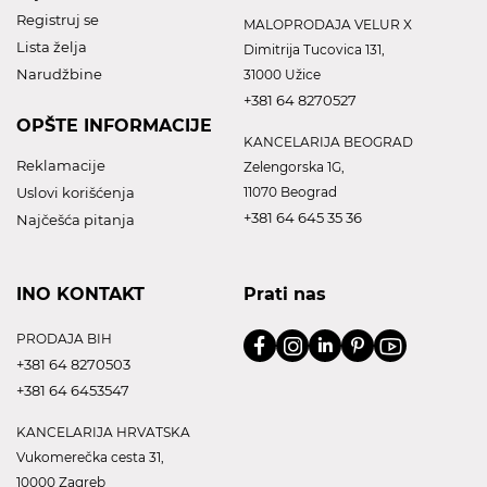
Registruj se
MALOPRODAJA VELUR X
Lista želja
Dimitrija Tucovica 131,
Narudžbine
31000 Užice
+381 64 8270527
OPŠTE INFORMACIJE
KANCELARIJA BEOGRAD
Reklamacije
Zelengorska 1G,
Uslovi korišćenja
11070 Beograd
+381 64 645 35 36
Najčešća pitanja
INO KONTAKT
Prati nas
PRODAJA BIH
+381 64 8270503
+381 64 6453547
KANCELARIJA HRVATSKA
Vukomerečka cesta 31,
10000 Zagreb