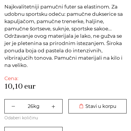
Najkvalitetniji pamučni futer sa elastinom. Za
udobnu sportsku odeću: pamučne dukserice sa
kapuljačom, pamučne trenerke, haljine,
pamučne šortseve, suknje, sportske sakoe...
Održavanje ovog materijala je lako, ne gužva se
jer je pletenina sa prirodnim istezanjem. Široka
ponuda boja od pastela do intenzivnih,
vibrirajućih tonova. Pamučni materijali na kilo i
na veliko.
Cena:
10,10
eur
DODATO U KORPU
Stavi u korpu
Odaberi količinu