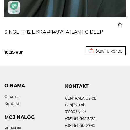
SINGL TT-12 LIKRA # 1497/1 ATLANTIC DEEP
Dodato u korpu
Stavi u korpu
10,25
eur
O NAMA
KONTAKT
O nama
CENTRALA UžICE
Kontakt
Banjička bb,
31000 Užice
MOJ NALOG
+381 64 645 3535
+381 64 615 2990
Prijavi se