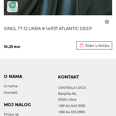
SINGL TT-12 LIKRA # 1497/1 ATLANTIC DEEP
Dodato u korpu
Stavi u korpu
10,25
eur
O NAMA
KONTAKT
O nama
CENTRALA UžICE
Kontakt
Banjička bb,
31000 Užice
MOJ NALOG
+381 64 645 3535
+381 64 615 2990
Prijavi se