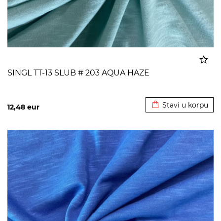
SINGL TT-13 SLUB # 203 AQUA HAZE
Dodato u korpu
Stavi u korpu
12,48
eur