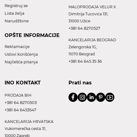
Registruj se
MALOPRODAJA VELUR X
Lista želja
Dimitrija Tucovica 131,
Narudžbine
31000 Užice
+381 64 8270527
OPŠTE INFORMACIJE
KANCELARIJA BEOGRAD
Reklamacije
Zelengorska 1G,
Uslovi korišćenja
11070 Beograd
+381 64 645 35 36
Najčešća pitanja
INO KONTAKT
Prati nas
PRODAJA BIH
+381 64 8270503
+381 64 6453547
KANCELARIJA HRVATSKA
Vukomerečka cesta 31,
10000 Zagreb