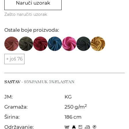
Naruči uzorak
Zašto naručiti uzorak
Ostale boje proizvoda:
+ još 76
SASTAV
- 95%PAMUK 5%ELASTAN
JM:
KG
2
Gramaža:
250 g/m
Širina:
186 cm
Održavanje:
t 8 Z p C