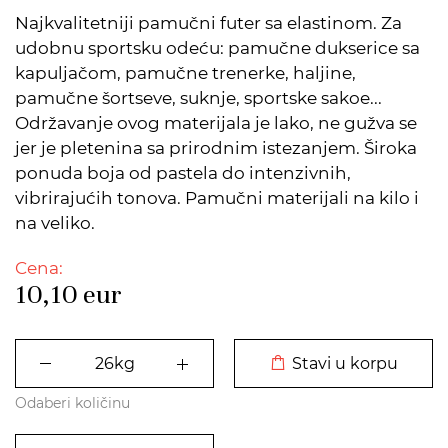
Najkvalitetniji pamučni futer sa elastinom. Za
udobnu sportsku odeću: pamučne dukserice sa
kapuljačom, pamučne trenerke, haljine,
pamučne šortseve, suknje, sportske sakoe...
Održavanje ovog materijala je lako, ne gužva se
jer je pletenina sa prirodnim istezanjem. Široka
ponuda boja od pastela do intenzivnih,
vibrirajućih tonova. Pamučni materijali na kilo i
na veliko.
Cena:
10,10
eur
DODATO U KORPU
Stavi u korpu
Odaberi količinu