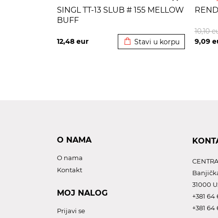
SINGL TT-13 SLUB # 155 MELLOW
RENDE
BUFF
Dodato u korpu
10,10
e
12,48
eur
9,09
e
Stavi u korpu
O NAMA
KONT
O nama
CENTRA
Kontakt
Banjičk
31000 U
MOJ NALOG
+381 64 
+381 64 
Prijavi se