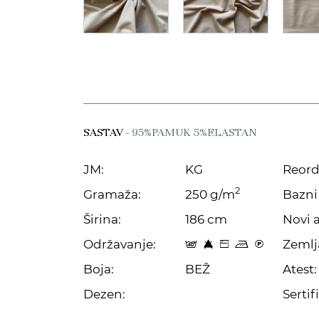
SASTAV
- 95%PAMUK 5%ELASTAN
JM:
KG
Reord
2
Gramaža:
250 g/m
Bazni 
Širina:
186 cm
Novi a
Održavanje:
Zemlj
t 8 Z p C
Boja:
BEŽ
Atest:
Dezen:
Sertifi