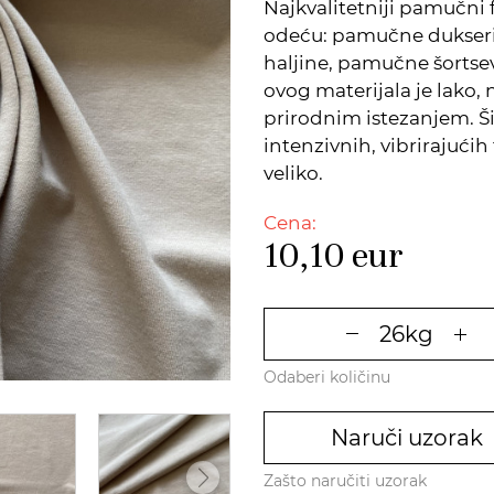
Najkvalitetniji pamučni 
odeću: pamučne dukseri
haljine, pamučne šortsev
ovog materijala je lako, 
prirodnim istezanjem. Š
intenzivnih, vibrirajućih
veliko.
Cena:
10,10
eur
Odaberi količinu
Naruči uzorak
Zašto naručiti uzorak