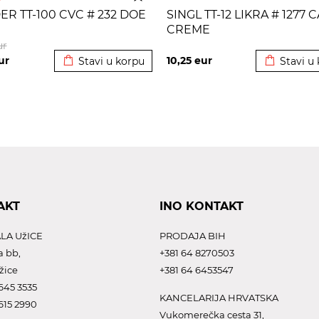
R TT-100 CVC # 232 DOE
SINGL TT-12 LIKRA # 1277 
CREME
Dodato u korpu
Dodato u 
ur
ur
10,25
eur
Stavi u korpu
Stavi u
AKT
INO KONTAKT
LA UžICE
PRODAJA BIH
a bb,
+381 64 8270503
žice
+381 64 6453547
645 3535
KANCELARIJA HRVATSKA
615 2990
Vukomerečka cesta 31,