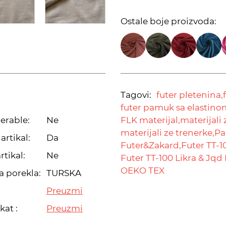
Ostale boje proizvoda:
Tagovi:
futer pletenina,
futer pamuk sa elastino
erable:
Ne
FLK materijal,
materijali 
materijali ze trenerke,
Pa
artikal:
Da
Futer&Zakard,
Futer TT-1
rtikal:
Ne
Futer TT-100 Likra & Jqd 
OEKO TEX
a porekla:
TURSKA
Preuzmi
kat :
Preuzmi