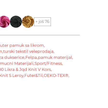
+ još 76
futer pamuk sa likrom,
m,
turski tekstil veleprodaja,
za dukserice,
Felpa,
pamuk materijal,
mucni Materijali,
Sport/Fitness,
00 Likra & Jqd Knit V Kors,
Knit S Leroy,
Futer&Til,
OEKO-TEX®,