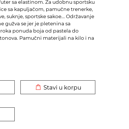
futer sa elastinom. Za udobnu sportsku
ce sa kapuljačom, pamučne trenerke,
e, suknje, sportske sakoe... Održavanje
ne gužva se jer je pletenina sa
iroka ponuda boja od pastela do
 tonova. Pamučni materijali na kilo i na
DODATO U KORPU
Stavi u korpu