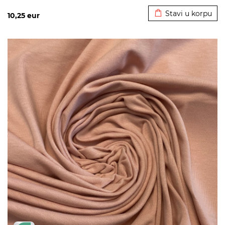
Stavi u korpu
10,25
eur