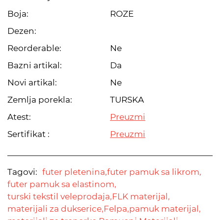
Boja:
ROZE
Dezen:
Reorderable:
Ne
Bazni artikal:
Da
Novi artikal:
Ne
Zemlja porekla:
TURSKA
Atest:
Preuzmi
Sertifikat :
Preuzmi
Tagovi:
futer pletenina,
futer pamuk sa likrom,
futer pamuk sa elastinom,
turski tekstil veleprodaja,
FLK materijal,
materijali za dukserice,
Felpa,
pamuk materijal,