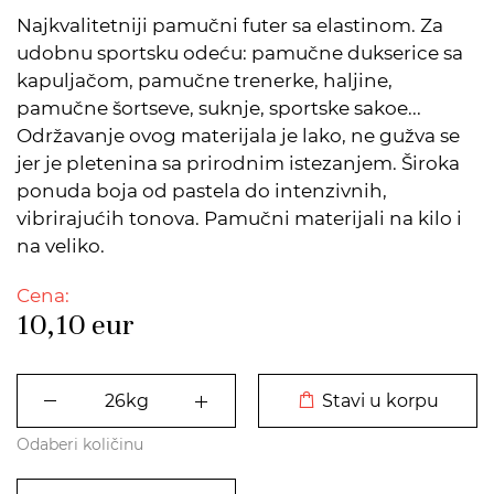
Najkvalitetniji pamučni futer sa elastinom. Za
udobnu sportsku odeću: pamučne dukserice sa
kapuljačom, pamučne trenerke, haljine,
pamučne šortseve, suknje, sportske sakoe...
Održavanje ovog materijala je lako, ne gužva se
jer je pletenina sa prirodnim istezanjem. Široka
ponuda boja od pastela do intenzivnih,
vibrirajućih tonova. Pamučni materijali na kilo i
na veliko.
Cena:
10,10
eur
DODATO U KORPU
Stavi u korpu
Odaberi količinu