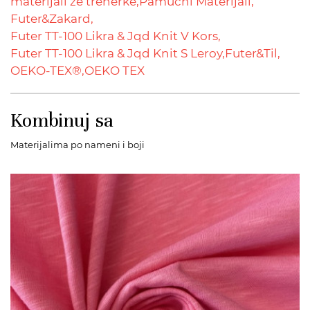
materijali ze trenerke,
Pamucni Materijali,
Futer&Zakard,
Futer TT-100 Likra & Jqd Knit V Kors,
Futer TT-100 Likra & Jqd Knit S Leroy,
Futer&Til,
OEKO-TEX®,
OEKO TEX
Kombinuj sa
Materijalima po nameni i boji