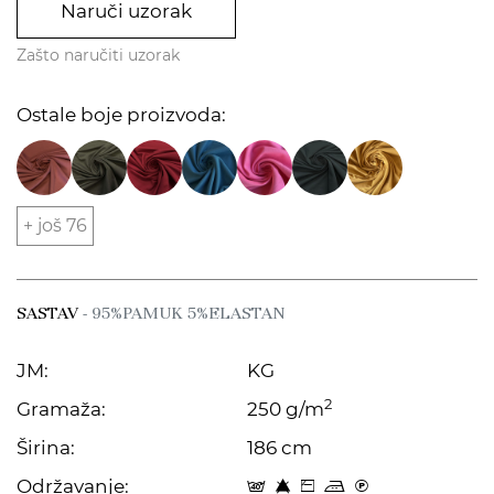
Naruči uzorak
Zašto naručiti uzorak
Ostale boje proizvoda:
+ još 76
SASTAV
- 95%PAMUK 5%ELASTAN
JM:
KG
2
Gramaža:
250 g/m
Širina:
186 cm
Održavanje:
t 8 Z p C