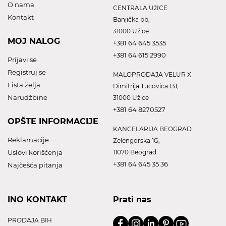
O nama
CENTRALA UžICE
Kontakt
Banjička bb,
31000 Užice
MOJ NALOG
+381 64 645 3535
+381 64 615 2990
Prijavi se
Registruj se
MALOPRODAJA VELUR X
Lista želja
Dimitrija Tucovica 131,
Narudžbine
31000 Užice
+381 64 8270527
OPŠTE INFORMACIJE
KANCELARIJA BEOGRAD
Reklamacije
Zelengorska 1G,
Uslovi korišćenja
11070 Beograd
+381 64 645 35 36
Najčešća pitanja
INO KONTAKT
Prati nas
PRODAJA BIH