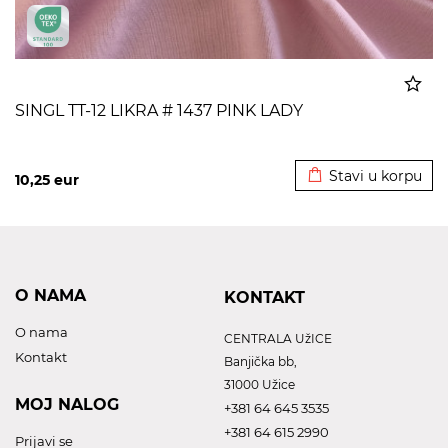
SINGL TT-12 LIKRA # 1437 PINK LADY
Dodato u korpu
Stavi u korpu
10,25
eur
O NAMA
KONTAKT
O nama
CENTRALA UžICE
Kontakt
Banjička bb,
31000 Užice
MOJ NALOG
+381 64 645 3535
+381 64 615 2990
Prijavi se