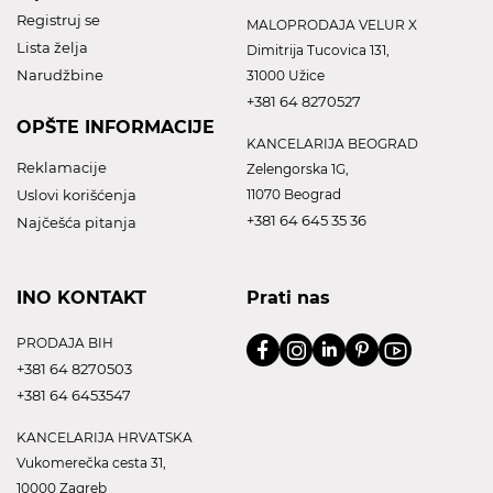
Registruj se
MALOPRODAJA VELUR X
Lista želja
Dimitrija Tucovica 131,
Narudžbine
31000 Užice
+381 64 8270527
OPŠTE INFORMACIJE
KANCELARIJA BEOGRAD
Reklamacije
Zelengorska 1G,
Uslovi korišćenja
11070 Beograd
+381 64 645 35 36
Najčešća pitanja
INO KONTAKT
Prati nas
PRODAJA BIH
+381 64 8270503
+381 64 6453547
KANCELARIJA HRVATSKA
Vukomerečka cesta 31,
10000 Zagreb