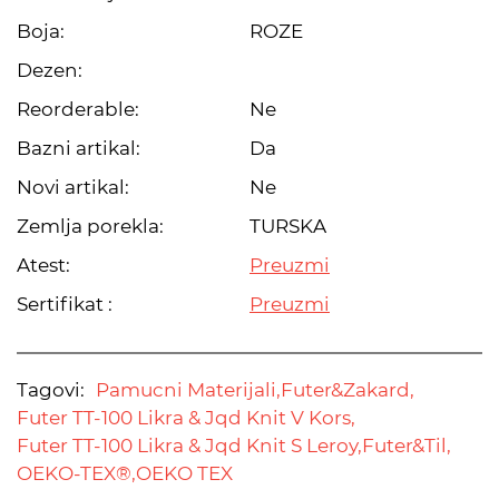
Boja:
ROZE
Dezen:
Reorderable:
Ne
Bazni artikal:
Da
Novi artikal:
Ne
Zemlja porekla:
TURSKA
Atest:
Preuzmi
Sertifikat :
Preuzmi
Tagovi:
Pamucni Materijali,
Futer&Zakard,
Futer TT-100 Likra & Jqd Knit V Kors,
Futer TT-100 Likra & Jqd Knit S Leroy,
Futer&Til,
OEKO-TEX®,
OEKO TEX