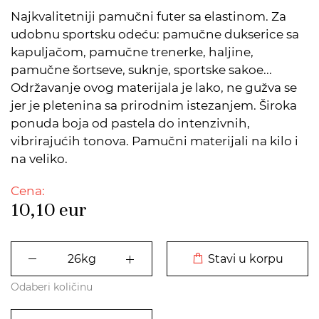
Najkvalitetniji pamučni futer sa elastinom. Za
udobnu sportsku odeću: pamučne dukserice sa
kapuljačom, pamučne trenerke, haljine,
pamučne šortseve, suknje, sportske sakoe...
Održavanje ovog materijala je lako, ne gužva se
jer je pletenina sa prirodnim istezanjem. Široka
ponuda boja od pastela do intenzivnih,
vibrirajućih tonova. Pamučni materijali na kilo i
na veliko.
Cena:
10,10
eur
DODATO U KORPU
Stavi u korpu
Odaberi količinu