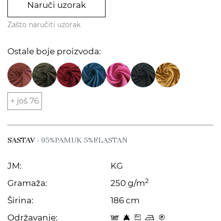
Naruči uzorak
Zašto naručiti uzorak
Ostale boje proizvoda:
+ još 76
SASTAV
- 95%PAMUK 5%ELASTAN
JM:
KG
2
Gramaža:
250 g/m
Širina:
186 cm
Održavanje:
t 8 Z p C