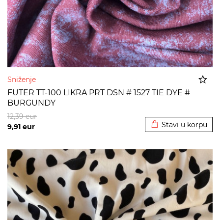
Sniženje
FUTER TT-100 LIKRA PRT DSN # 1527 TIE DYE #
BURGUNDY
Dodato u korpu
12,39
eur
Stavi u korpu
9,91
eur