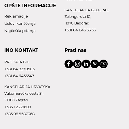
OPŠTE INFORMACIJE
KANCELARIJA BEOGRAD
Reklamacije
Zelengorska 1G,
Uslovi korišćenja
11070 Beograd
+381 64 645 35 36
Najčešća pitanja
INO KONTAKT
Prati nas
PRODAJA BIH
+381 64 8270503
+381 64 6453547
KANCELARIJA HRVATSKA
Vukomerečka cesta 31,
10000 Zagreb
+385 1 2339699
+385 98 9587368