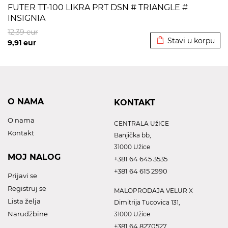
FUTER TT-100 LIKRA PRT DSN # TRIANGLE #
INSIGNIA
Dodato u korpu
12,39
eur
Stavi u korpu
9,91
eur
O NAMA
KONTAKT
O nama
CENTRALA UžICE
Kontakt
Banjička bb,
31000 Užice
MOJ NALOG
+381 64 645 3535
+381 64 615 2990
Prijavi se
Registruj se
MALOPRODAJA VELUR X
Lista želja
Dimitrija Tucovica 131,
Narudžbine
31000 Užice
+381 64 8270527