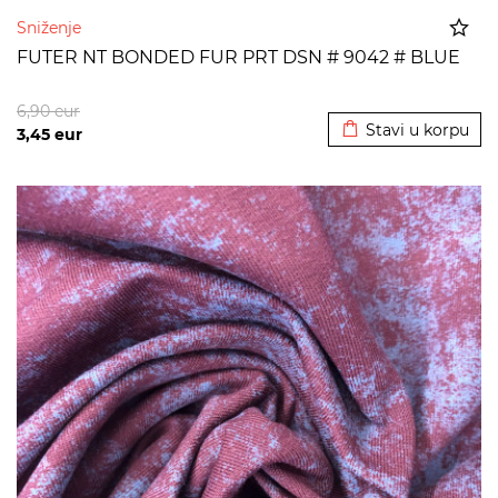
Sniženje
FUTER NT BONDED FUR PRT DSN # 9042 # BLUE
Dodato u korpu
6,90
eur
Stavi u korpu
3,45
eur