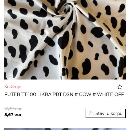
Sniženje
FUTER TT-100 LIKRA PRT DSN # COW # WHITE OFF
Dodato u korpu
12,39
eur
Stavi u korpu
8,67
eur