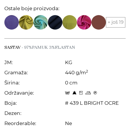
Ostale boje proizvoda:
+ još 19
SASTAV
- 97%PAMUK 3%ELASTAN
JM:
KG
2
Gramaža:
440 g/m
Širina:
0 cm
Održavanje:
t 8 Z p C
Boja:
# 439 L BRIGHT OCRE
Dezen:
Reorderable:
Ne