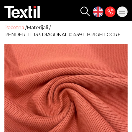
Početna
Materijali
RENDER TT-133 DIAGONAL # 439 L BRIGHT OCRE