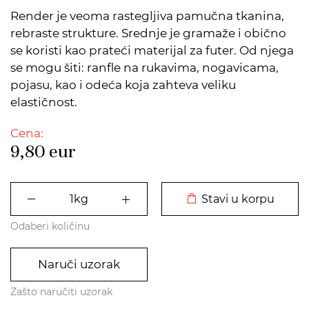
Render je veoma rastegljiva pamučna tkanina,
rebraste strukture. Srednje je gramaže i obično
se koristi kao prateći materijal za futer. Od njega
se mogu šiti: ranfle na rukavima, nogavicama,
pojasu, kao i odeća koja zahteva veliku
elastičnost.
Cena:
9,80
eur
DODATO U KORPU
Stavi u korpu
Odaberi količinu
Naruči uzorak
Zašto naručiti uzorak