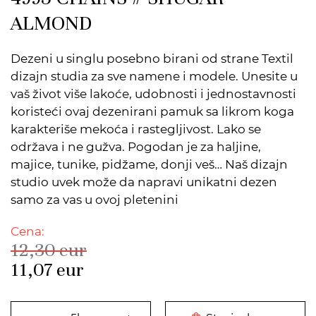
ALMOND
Dezeni u singlu posebno birani od strane Textil
dizajn studia za sve namene i modele. Unesite u
vaš život više lakoće, udobnosti i jednostavnosti
koristeći ovaj dezenirani pamuk sa likrom koga
karakteriše mekoća i rastegljivost. Lako se
održava i ne gužva. Pogodan je za haljine,
majice, tunike, pidžame, donji veš… Naš dizajn
studio uvek može da napravi unikatni dezen
samo za vas u ovoj pletenini
Cena:
12,30
eur
11,07
eur
DODATO U KORPU