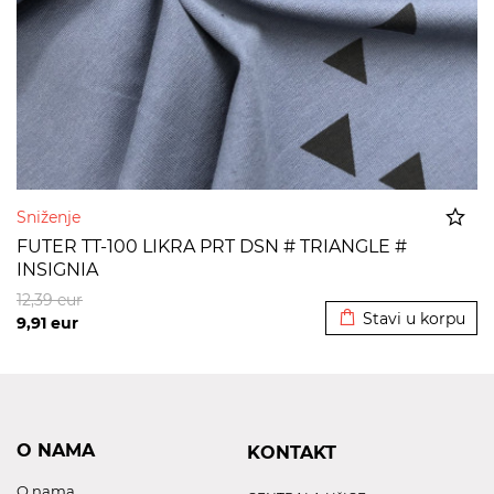
Sniženje
FUTER TT-100 LIKRA PRT DSN # TRIANGLE #
INSIGNIA
Dodato u korpu
12,39
eur
Stavi u korpu
9,91
eur
O NAMA
KONTAKT
O nama