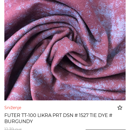
Sniženje
FUTER TT-100 LIKRA PRT DSN # 1527 TIE DYE #
BURGUNDY
Dodato u korpu
12,39
eur