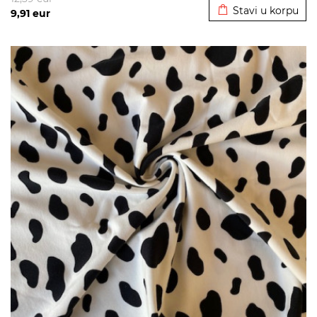
Stavi u korpu
9,91
eur