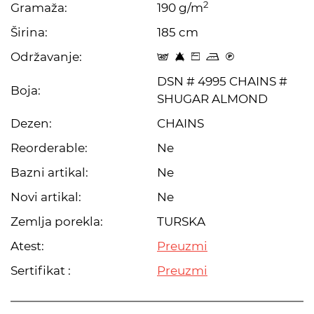
2
Gramaža:
190 g/m
Širina:
185 cm
Održavanje:
t 8 Z p C
DSN # 4995 CHAINS #
Boja:
SHUGAR ALMOND
Dezen:
CHAINS
Reorderable:
Ne
Bazni artikal:
Ne
Novi artikal:
Ne
Zemlja porekla:
TURSKA
Atest:
Preuzmi
Sertifikat :
Preuzmi