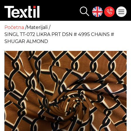
Početna
Materijali
SINGL TT-072 LIKRA PRT DSN # 4995 CHAINS #
SHUGAR ALMOND