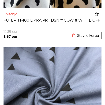
Sniženje
FUTER TT-100 LIKRA PRT DSN # COW # WHITE OFF
Dodato u korpu
12,39
eur
Stavi u korpu
8,67
eur