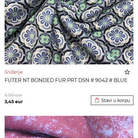
Sniženje
FUTER NT BONDED FUR PRT DSN # 9042 # BLUE
Dodato u korpu
6,90
eur
Stavi u korpu
3,45
eur