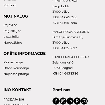
CENTRALA UžICE
Kontakt
Banjička bb,
31000 Užice
MOJ NALOG
+381 64 645 3535
+381 64 615 2990
Prijavi se
Registruj se
MALOPRODAJA VELUR X
Lista želja
Dimitrija Tucovica 131,
Narudžbine
31000 Užice
+381 64 8270527
OPŠTE INFORMACIJE
KANCELARIJA BEOGRAD
Reklamacije
Zelengorska 1G,
Uslovi korišćenja
11070 Beograd
+381 64 645 35 36
Najčešća pitanja
INO KONTAKT
Prati nas
PRODAJA BIH