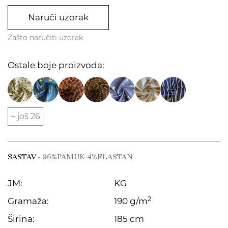
Naruči uzorak
Zašto naručiti uzorak
Ostale boje proizvoda:
+ još 26
SASTAV
- 96%PAMUK 4%ELASTAN
JM:
KG
2
Gramaža:
190 g/m
Širina:
185 cm