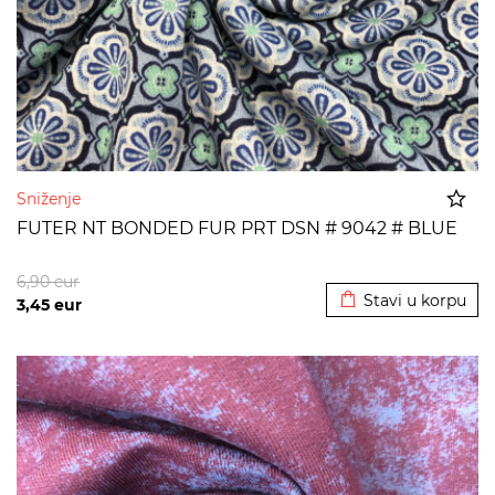
Sniženje
FUTER NT BONDED FUR PRT DSN # 9042 # BLUE
Dodato u korpu
6,90
eur
Stavi u korpu
3,45
eur