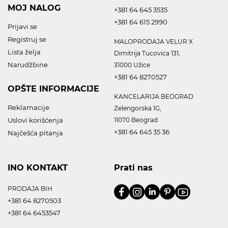
MOJ NALOG
+381 64 645 3535
+381 64 615 2990
Prijavi se
Registruj se
MALOPRODAJA VELUR X
Lista želja
Dimitrija Tucovica 131,
Narudžbine
31000 Užice
+381 64 8270527
OPŠTE INFORMACIJE
KANCELARIJA BEOGRAD
Reklamacije
Zelengorska 1G,
Uslovi korišćenja
11070 Beograd
+381 64 645 35 36
Najčešća pitanja
INO KONTAKT
Prati nas
PRODAJA BIH
+381 64 8270503
+381 64 6453547