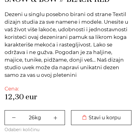
Dezeni u singlu posebno birani od strane Textil
dizajn studia za sve namene i modele. Unesite u
vaš život više lakoće, udobnosti i jednostavnosti
koristeći ovaj dezenirani pamuk sa likrom koga
karakteriše mekoća i rastegljivost. Lako se
održava i ne gužva. Pogodan je za haljine,
majice, tunike, pidžame, donji veš… Naš dizajn
studio uvek može da napravi unikatni dezen
samo za vas u ovoj pletenini
Cena:
12,30
eur
DODATO U KORPU
Stavi u korpu
Odaberi količinu