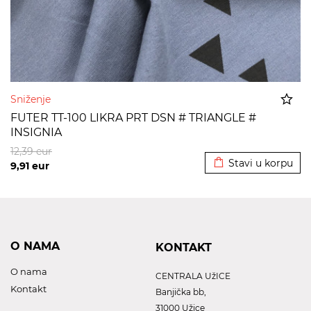
Sniženje
FUTER TT-100 LIKRA PRT DSN # TRIANGLE #
INSIGNIA
Dodato u korpu
12,39
eur
Stavi u korpu
9,91
eur
O NAMA
KONTAKT
O nama
CENTRALA UžICE
Kontakt
Banjička bb,
31000 Užice