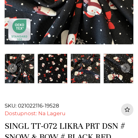
SKU: 021022116-19528
Dostupnost: Na Lageru
SINGL TT-072 LIKRA PRT DSN #
SNOW & BOW # BLACK RED