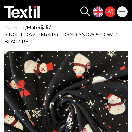
Početna
Materijali
SINGL TT-072 LIKRA PRT DSN # SNOW & BOW #
BLACK RED