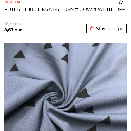
Sniženje
FUTER TT-100 LIKRA PRT DSN # COW # WHITE OFF
Dodato u korpu
12,39
eur
Stavi u korpu
8,67
eur