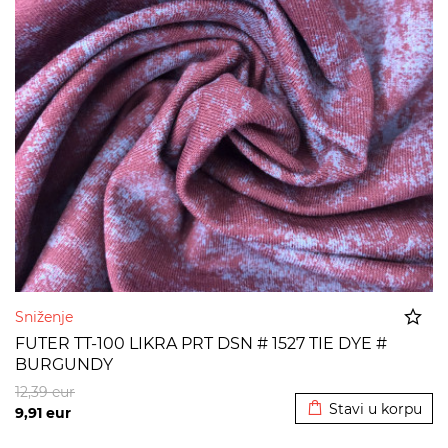
Sniženje
FUTER TT-100 LIKRA PRT DSN # 1527 TIE DYE #
BURGUNDY
Dodato u korpu
12,39
eur
Stavi u korpu
9,91
eur