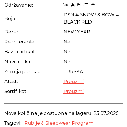
Održavanje:
t 8 Z p C
DSN # SNOW & BOW #
Boja:
BLACK RED
Dezen:
NEW YEAR
Reorderable:
Ne
Bazni artikal:
Ne
Novi artikal:
Ne
Zemlja porekla:
TURSKA
Atest:
Preuzmi
Sertifikat :
Preuzmi
Nova količina je dostupna na lageru:
25.07.2025
Tagovi:
Rublje & Sleepwear Program,