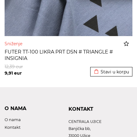
Sniženje
FUTER TT-100 LIKRA PRT DSN # TRIANGLE #
INSIGNIA
Dodato u korpu
12,39
eur
Stavi u korpu
9,91
eur
O NAMA
KONTAKT
O nama
CENTRALA UžICE
Kontakt
Banjička bb,
31000 Užice