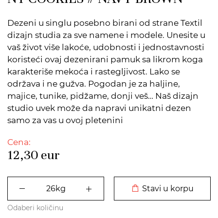
Dezeni u singlu posebno birani od strane Textil
dizajn studia za sve namene i modele. Unesite u
vaš život više lakoće, udobnosti i jednostavnosti
koristeći ovaj dezenirani pamuk sa likrom koga
karakteriše mekoća i rastegljivost. Lako se
održava i ne gužva. Pogodan je za haljine,
majice, tunike, pidžame, donji veš… Naš dizajn
studio uvek može da napravi unikatni dezen
samo za vas u ovoj pletenini
Cena:
12,30
eur
DODATO U KORPU
Stavi u korpu
Odaberi količinu