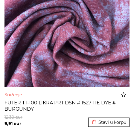
Sniženje
FUTER TT-100 LIKRA PRT DSN # 1527 TIE DYE #
BURGUNDY
Dodato u korpu
12,39
eur
Stavi u korpu
9,91
eur