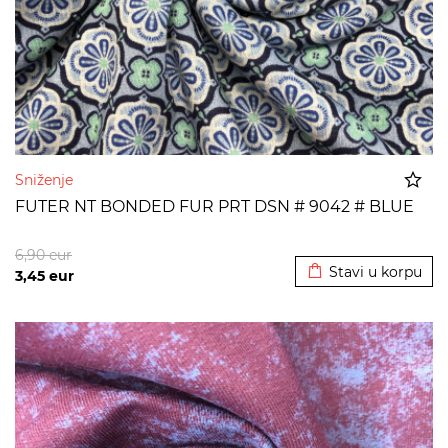
Sniženje
FUTER NT BONDED FUR PRT DSN # 9042 # BLUE
Dodato u korpu
6,90
eur
Stavi u korpu
3,45
eur