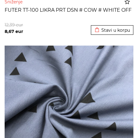
Sniženje
FUTER TT-100 LIKRA PRT DSN # COW # WHITE OFF
Dodato u korpu
12,39
eur
Stavi u korpu
8,67
eur