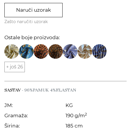
Naruči uzorak
Zašto naručiti uzorak
Ostale boje proizvoda:
+ još 26
SASTAV
- 96%PAMUK 4%ELASTAN
JM:
KG
2
Gramaža:
190 g/m
Širina:
185 cm