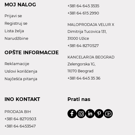
MOJ NALOG
+381 64 645 3535
+381 64 615 2990
Prijavi se
Registruj se
MALOPRODAJA VELUR X
Lista želja
Dimitrija Tucovica 131,
Narudžbine
31000 Užice
+381 64 8270527
OPŠTE INFORMACIJE
KANCELARIJA BEOGRAD
Reklamacije
Zelengorska 1G,
Uslovi korišćenja
11070 Beograd
+381 64 645 35 36
Najčešća pitanja
INO KONTAKT
Prati nas
PRODAJA BIH
+381 64 8270503
+381 64 6453547