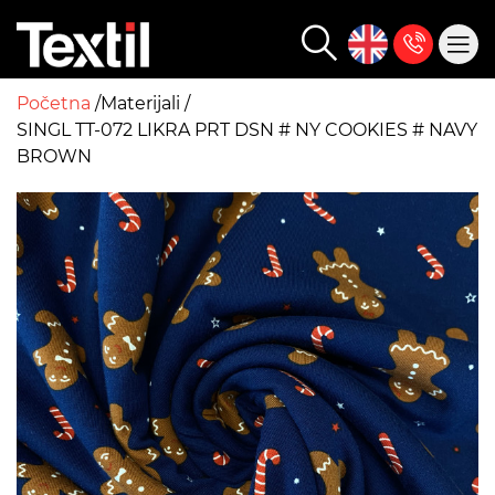
Početna
Materijali
SINGL TT-072 LIKRA PRT DSN # NY COOKIES # NAVY
BROWN