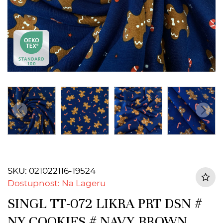
SKU: 021022116-19524
Dostupnost: Na Lageru
SINGL TT-072 LIKRA PRT DSN #
NY COOKIES # NAVY BROWN