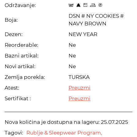
Održavanje:
t 8 Z p C
DSN # NY COOKIES #
Boja:
NAVY BROWN
Dezen:
NEW YEAR
Reorderable:
Ne
Bazni artikal:
Ne
Novi artikal:
Ne
Zemlja porekla:
TURSKA
Atest:
Preuzmi
Sertifikat :
Preuzmi
Nova količina je dostupna na lageru:
25.07.2025
Tagovi:
Rublje & Sleepwear Program,