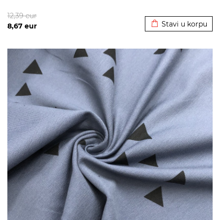
Dodato u korpu
12,39
eur
Stavi u korpu
8,67
eur