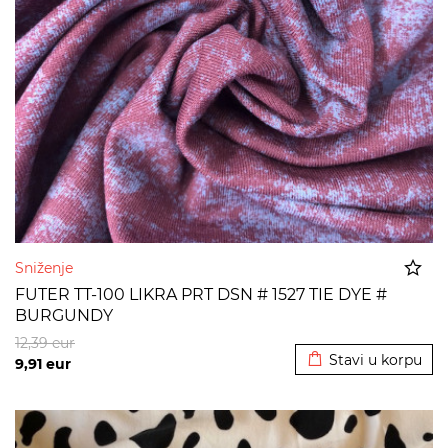
Sniženje
FUTER TT-100 LIKRA PRT DSN # 1527 TIE DYE #
BURGUNDY
Dodato u korpu
12,39
eur
Stavi u korpu
9,91
eur