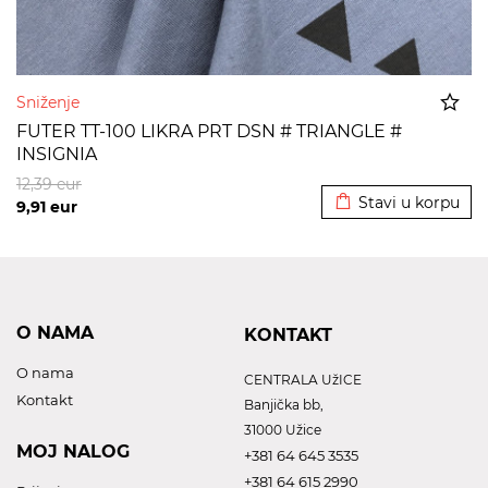
Sniženje
FUTER TT-100 LIKRA PRT DSN # TRIANGLE #
INSIGNIA
Dodato u korpu
12,39
eur
Stavi u korpu
9,91
eur
O NAMA
KONTAKT
O nama
CENTRALA UžICE
Kontakt
Banjička bb,
31000 Užice
MOJ NALOG
+381 64 645 3535
+381 64 615 2990