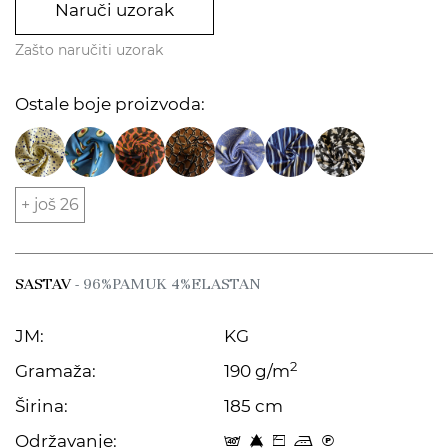
Naruči uzorak
Zašto naručiti uzorak
Ostale boje proizvoda:
+ još 26
SASTAV
- 96%PAMUK 4%ELASTAN
JM:
KG
2
Gramaža:
190 g/m
Širina:
185 cm
Održavanje:
t 8 Z p C