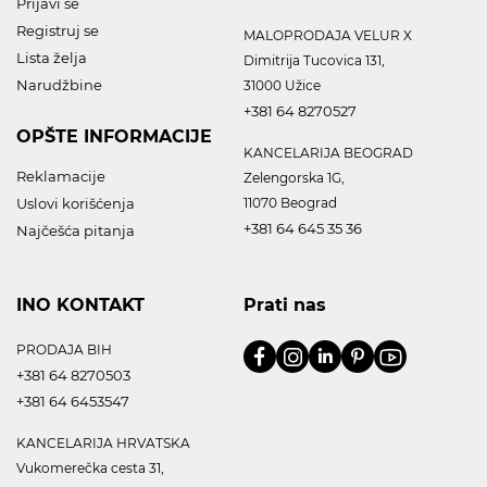
Prijavi se
Registruj se
MALOPRODAJA VELUR X
Lista želja
Dimitrija Tucovica 131,
Narudžbine
31000 Užice
+381 64 8270527
OPŠTE INFORMACIJE
KANCELARIJA BEOGRAD
Reklamacije
Zelengorska 1G,
Uslovi korišćenja
11070 Beograd
+381 64 645 35 36
Najčešća pitanja
INO KONTAKT
Prati nas
PRODAJA BIH
+381 64 8270503
+381 64 6453547
KANCELARIJA HRVATSKA
Vukomerečka cesta 31,