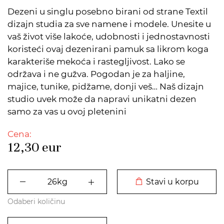
Dezeni u singlu posebno birani od strane Textil
dizajn studia za sve namene i modele. Unesite u
vaš život više lakoće, udobnosti i jednostavnosti
koristeći ovaj dezenirani pamuk sa likrom koga
karakteriše mekoća i rastegljivost. Lako se
održava i ne gužva. Pogodan je za haljine,
majice, tunike, pidžame, donji veš… Naš dizajn
studio uvek može da napravi unikatni dezen
samo za vas u ovoj pletenini
Cena:
12,30
eur
DODATO U KORPU
Stavi u korpu
Odaberi količinu