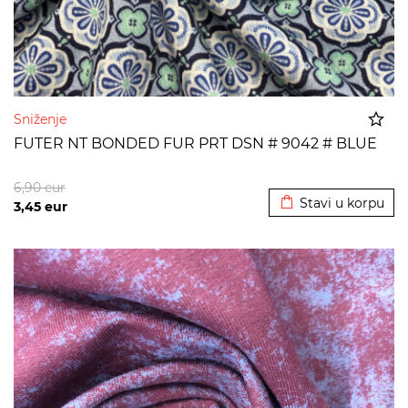
Sniženje
FUTER NT BONDED FUR PRT DSN # 9042 # BLUE
Dodato u korpu
6,90
eur
Stavi u korpu
3,45
eur