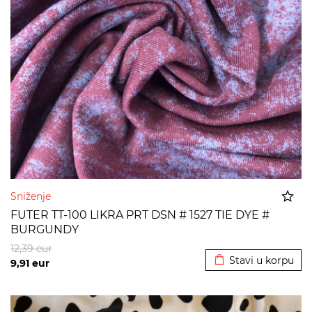
Sniženje
FUTER TT-100 LIKRA PRT DSN # 1527 TIE DYE #
BURGUNDY
Dodato u korpu
12,39
eur
Stavi u korpu
9,91
eur