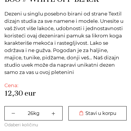
Dezeni u singlu posebno birani od strane Textil
dizajn studia za sve namene i modele. Unesite u
vaš život više lakoće, udobnosti i jednostavnosti
koristeći ovaj dezenirani pamuk sa likrom koga
karakteriše mekoća i rastegljivost. Lako se
održava i ne gužva. Pogodan je za haljine,
majice, tunike, pidžame, donji veš… Naš dizajn
studio uvek može da napravi unikatni dezen
samo za vas u ovoj pletenini
Cena:
12,30
eur
DODATO U KORPU
Stavi u korpu
Odaberi količinu