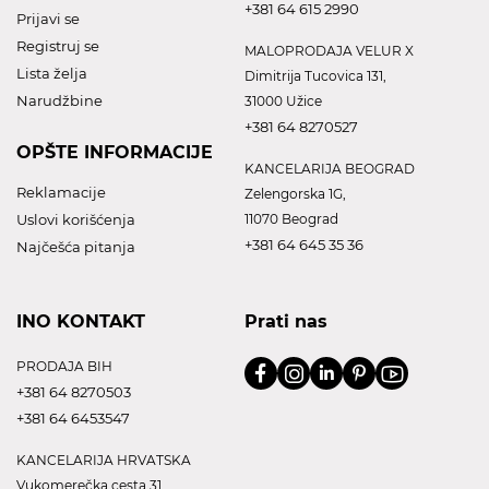
+381 64 615 2990
Prijavi se
Registruj se
MALOPRODAJA VELUR X
Lista želja
Dimitrija Tucovica 131,
Narudžbine
31000 Užice
+381 64 8270527
OPŠTE INFORMACIJE
KANCELARIJA BEOGRAD
Reklamacije
Zelengorska 1G,
Uslovi korišćenja
11070 Beograd
+381 64 645 35 36
Najčešća pitanja
INO KONTAKT
Prati nas
PRODAJA BIH
+381 64 8270503
+381 64 6453547
KANCELARIJA HRVATSKA
Vukomerečka cesta 31,