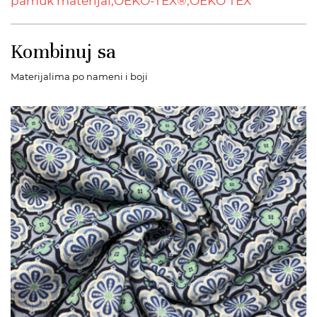
pamuk materijal,
OEKO-TEX®,
OEKO TEX
Kombinuj sa
Materijalima po nameni i boji