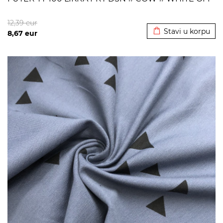
Dodato u korpu
12,39
eur
Stavi u korpu
8,67
eur