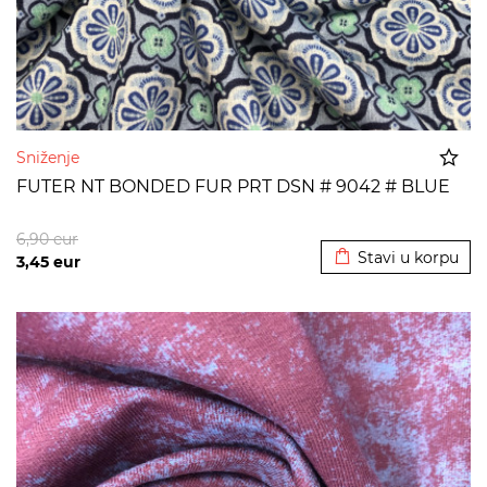
Sniženje
FUTER NT BONDED FUR PRT DSN # 9042 # BLUE
Dodato u korpu
6,90
eur
Stavi u korpu
3,45
eur