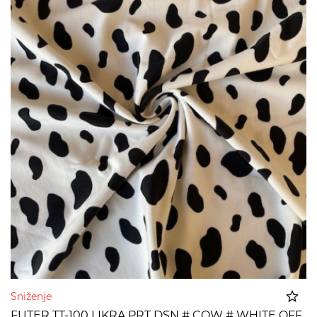
Sniženje
FUTER TT-100 LIKRA PRT DSN # COW # WHITE OFF