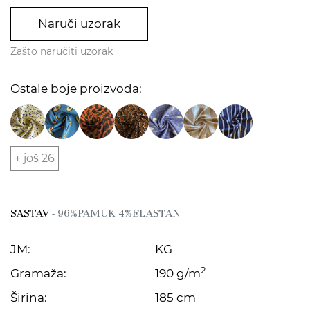
Naruči uzorak
Zašto naručiti uzorak
Ostale boje proizvoda:
+ još 26
SASTAV
- 96%PAMUK 4%ELASTAN
JM:
KG
2
Gramaža:
190 g/m
Širina:
185 cm