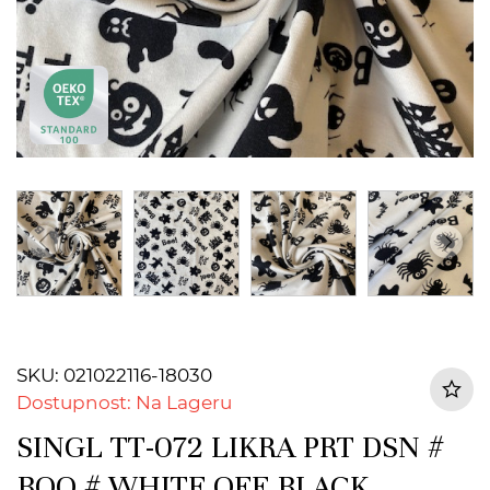
SKU: 021022116-18030
Dostupnost: Na Lageru
SINGL TT-072 LIKRA PRT DSN #
BOO # WHITE OFF BLACK