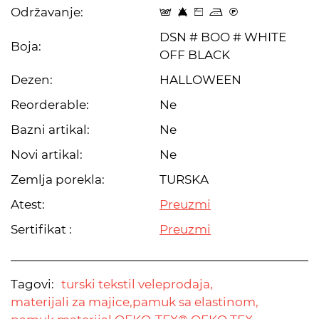
Održavanje:
t 8 Z p C
DSN # BOO # WHITE
Boja:
OFF BLACK
Dezen:
HALLOWEEN
Reorderable:
Ne
Bazni artikal:
Ne
Novi artikal:
Ne
Zemlja porekla:
TURSKA
Atest:
Preuzmi
Sertifikat :
Preuzmi
Tagovi:
turski tekstil veleprodaja,
materijali za majice,
pamuk sa elastinom,