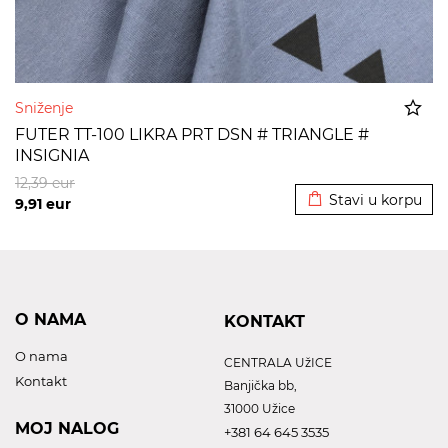
Sniženje
FUTER TT-100 LIKRA PRT DSN # TRIANGLE #
INSIGNIA
Dodato u korpu
12,39
eur
Stavi u korpu
9,91
eur
O NAMA
KONTAKT
O nama
CENTRALA UžICE
Kontakt
Banjička bb,
31000 Užice
MOJ NALOG
+381 64 645 3535