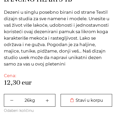
Dezeni u singlu posebno birani od strane Textil
dizajn studia za sve namene i modele. Unesite u
vaš život više lakoće, udobnosti i jednostavnosti
koristeći ovaj dezenirani pamuk sa likrom koga
karakteriše mekoća i rastegljivost. Lako se
održava i ne gužva. Pogodan je za haljine,
majice, tunike, pidžame, donji veš… Naš dizajn
studio uvek može da napravi unikatni dezen
samo za vas u ovoj pletenini
Cena:
12,30
eur
DODATO U KORPU
Stavi u korpu
Odaberi količinu