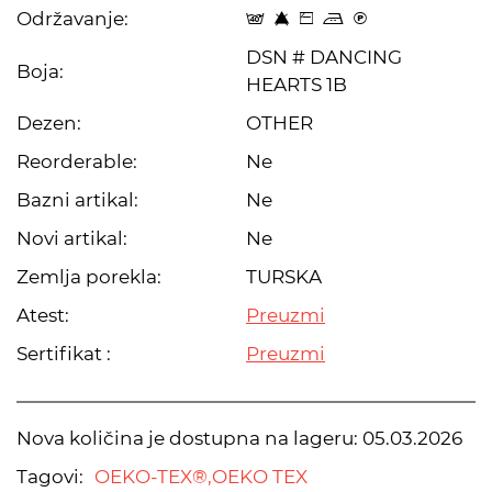
Održavanje:
t 8 Z p C
DSN # DANCING
Boja:
HEARTS 1B
Dezen:
OTHER
Reorderable:
Ne
Bazni artikal:
Ne
Novi artikal:
Ne
Zemlja porekla:
TURSKA
Atest:
Preuzmi
Sertifikat :
Preuzmi
Nova količina je dostupna na lageru:
05.03.2026
Tagovi:
OEKO-TEX®,
OEKO TEX