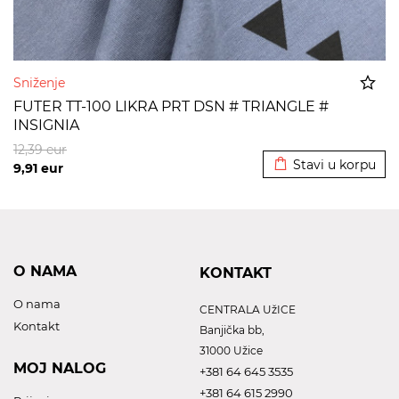
Sniženje
FUTER TT-100 LIKRA PRT DSN # TRIANGLE #
INSIGNIA
Dodato u korpu
12,39
eur
Stavi u korpu
9,91
eur
O NAMA
KONTAKT
O nama
CENTRALA UžICE
Kontakt
Banjička bb,
31000 Užice
MOJ NALOG
+381 64 645 3535
+381 64 615 2990