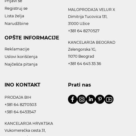
Prijavi se
Registruj se
MALOPRODAJA VELUR X
Lista želja
Dimitrija Tucovica 131,
Narudžbine
31000 Užice
+381 64 8270527
OPŠTE INFORMACIJE
KANCELARIJA BEOGRAD
Reklamacije
Zelengorska 1G,
Uslovi korišćenja
11070 Beograd
+381 64 645 35 36
Najčešća pitanja
INO KONTAKT
Prati nas
PRODAJA BIH
+381 64 8270503
+381 64 6453547
KANCELARIJA HRVATSKA
Vukomerečka cesta 31,