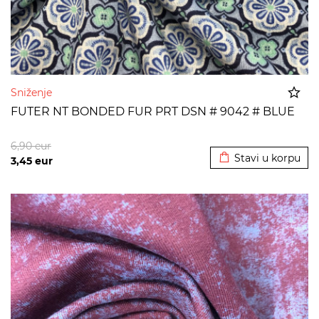
Sniženje
FUTER NT BONDED FUR PRT DSN # 9042 # BLUE
Dodato u korpu
6,90
eur
Stavi u korpu
3,45
eur