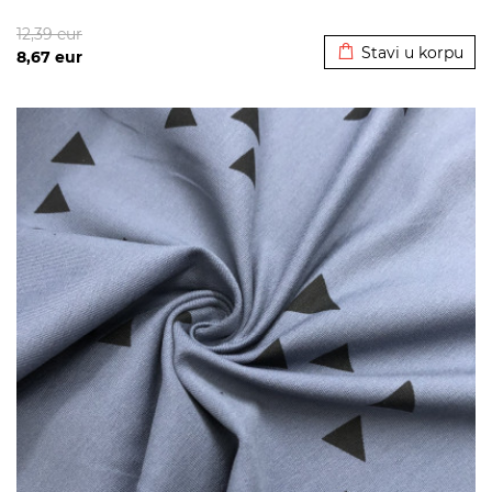
Dodato u korpu
12,39
eur
Stavi u korpu
8,67
eur