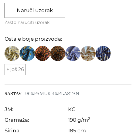
Naruči uzorak
Zašto naručiti uzorak
Ostale boje proizvoda:
+ još 26
SASTAV
- 96%PAMUK 4%ELASTAN
JM:
KG
2
Gramaža:
190 g/m
Širina:
185 cm