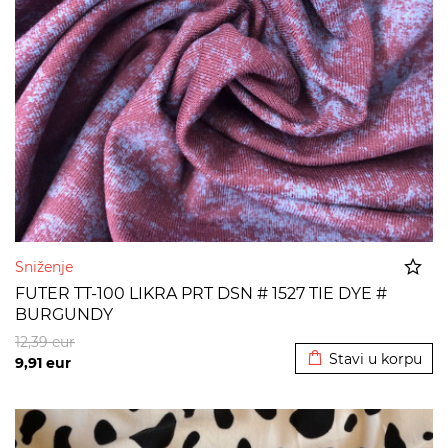
Sniženje
FUTER TT-100 LIKRA PRT DSN # 1527 TIE DYE #
BURGUNDY
Dodato u korpu
12,39
eur
Stavi u korpu
9,91
eur