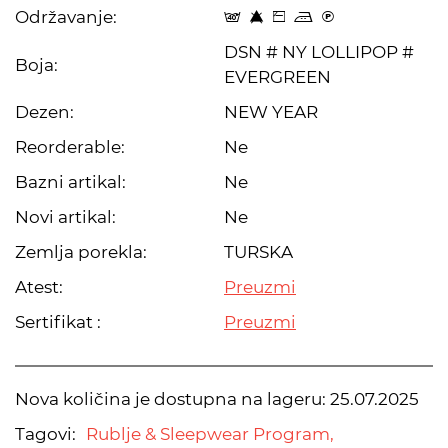
Održavanje:
t 8 Z p C
DSN # NY LOLLIPOP #
Boja:
EVERGREEN
Dezen:
NEW YEAR
Reorderable:
Ne
Bazni artikal:
Ne
Novi artikal:
Ne
Zemlja porekla:
TURSKA
Atest:
Preuzmi
Sertifikat :
Preuzmi
Nova količina je dostupna na lageru:
25.07.2025
Tagovi:
Rublje & Sleepwear Program,