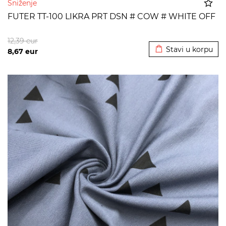
Sniženje
FUTER TT-100 LIKRA PRT DSN # COW # WHITE OFF
Dodato u korpu
12,39
eur
Stavi u korpu
8,67
eur