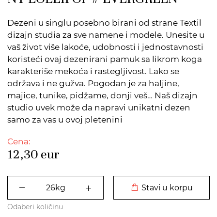
Dezeni u singlu posebno birani od strane Textil
dizajn studia za sve namene i modele. Unesite u
vaš život više lakoće, udobnosti i jednostavnosti
koristeći ovaj dezenirani pamuk sa likrom koga
karakteriše mekoća i rastegljivost. Lako se
održava i ne gužva. Pogodan je za haljine,
majice, tunike, pidžame, donji veš… Naš dizajn
studio uvek može da napravi unikatni dezen
samo za vas u ovoj pletenini
Cena:
12,30
eur
DODATO U KORPU
Stavi u korpu
Odaberi količinu