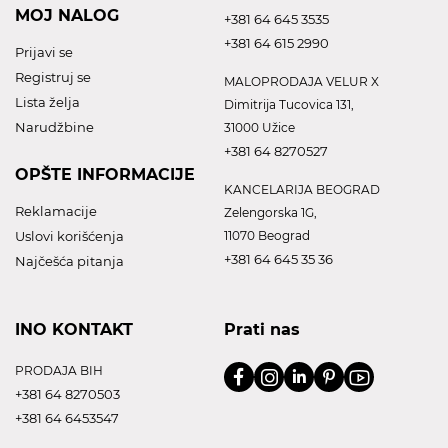
MOJ NALOG
+381 64 645 3535
+381 64 615 2990
Prijavi se
Registruj se
MALOPRODAJA VELUR X
Lista želja
Dimitrija Tucovica 131,
Narudžbine
31000 Užice
+381 64 8270527
OPŠTE INFORMACIJE
KANCELARIJA BEOGRAD
Reklamacije
Zelengorska 1G,
Uslovi korišćenja
11070 Beograd
+381 64 645 35 36
Najčešća pitanja
INO KONTAKT
Prati nas
PRODAJA BIH
+381 64 8270503
+381 64 6453547