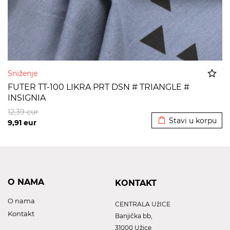
Sniženje
FUTER TT-100 LIKRA PRT DSN # TRIANGLE #
INSIGNIA
Dodato u korpu
12,39
eur
Stavi u korpu
9,91
eur
O NAMA
KONTAKT
O nama
CENTRALA UžICE
Kontakt
Banjička bb,
31000 Užice