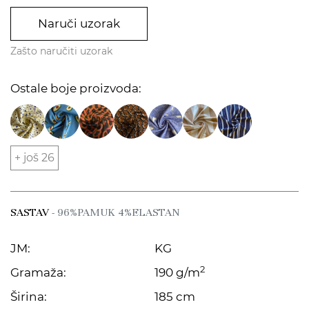
Naruči uzorak
Zašto naručiti uzorak
Ostale boje proizvoda:
+ još 26
SASTAV
- 96%PAMUK 4%ELASTAN
JM:
KG
2
Gramaža:
190 g/m
Širina:
185 cm