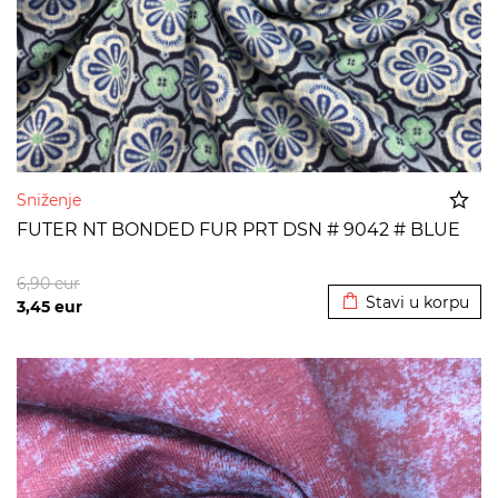
Sniženje
FUTER NT BONDED FUR PRT DSN # 9042 # BLUE
Dodato u korpu
6,90
eur
Stavi u korpu
3,45
eur