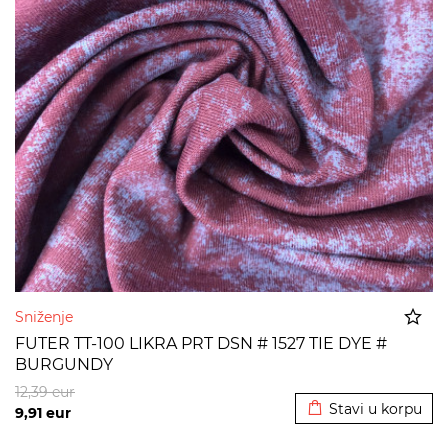
Sniženje
FUTER TT-100 LIKRA PRT DSN # 1527 TIE DYE #
BURGUNDY
Dodato u korpu
12,39
eur
Stavi u korpu
9,91
eur