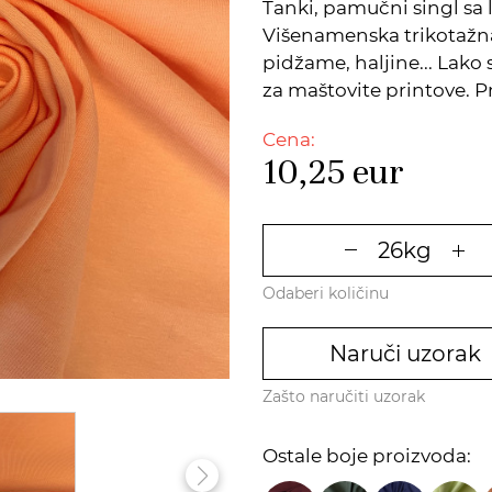
Tanki, pamučni singl sa
Višenamenska trikotažna 
pidžame, haljine... Lako
za maštovite printove. 
Cena:
10,25
eur
Odaberi količinu
Naruči uzorak
Zašto naručiti uzorak
Ostale boje proizvoda: