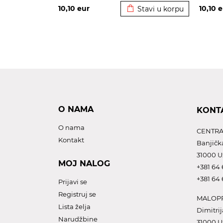
10,10
eur
10,10
e
Stavi u korpu
O NAMA
KONT
O nama
CENTRA
Kontakt
Banjičk
31000 U
MOJ NALOG
+381 64 
+381 64 
Prijavi se
Registruj se
MALOPR
Lista želja
Dimitrij
Narudžbine
31000 U