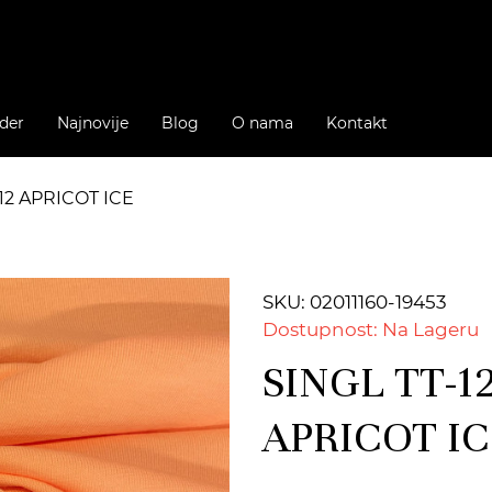
der
Najnovije
Blog
O nama
Kontakt
812 APRICOT ICE
SKU: 02011160-19453
Dostupnost: Na Lageru
SINGL TT-12
APRICOT I