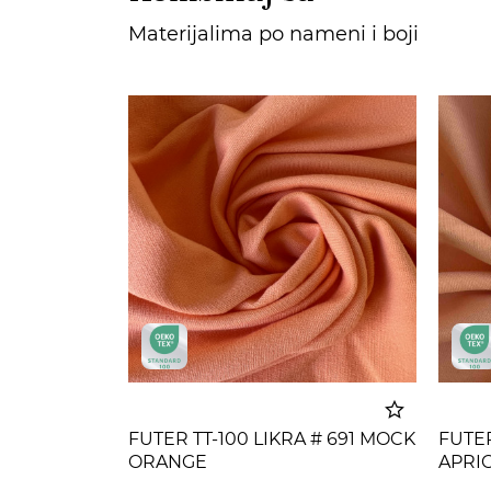
Materijalima po nameni i boji
FUTER TT-100 LIKRA # 691 MOCK
FUTER
ORANGE
APRI
Dodato u korpu