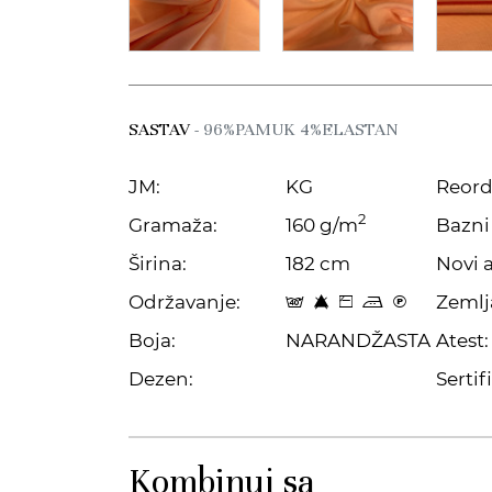
SASTAV
- 96%PAMUK 4%ELASTAN
JM:
KG
Reord
2
Gramaža:
160 g/m
Bazni 
Širina:
182 cm
Novi a
Održavanje:
Zemlj
t 8 Z p C
Boja:
NARANDŽASTA
Atest:
Dezen:
Sertifi
Kombinuj sa