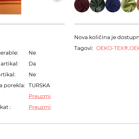
Nova količina je dostup
Tagovi:
OEKO-TEX®,
OE
erable:
Ne
artikal:
Da
rtikal:
Ne
a porekla:
TURSKA
Preuzmi
kat :
Preuzmi