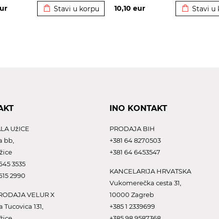
ur
10,10
eur
Stavi u korpu
Stavi u
AKT
INO KONTAKT
LA UžICE
PRODAJA BIH
a bb,
+381 64 8270503
žice
+381 64 6453547
645 3535
KANCELARIJA HRVATSKA
615 2990
Vukomerečka cesta 31,
ODAJA VELUR X
10000 Zagreb
a Tucovica 131,
+385 1 2339699
žice
+385 98 9587368