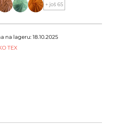
+ još 65
na na lageru:
18.10.2025
KO TEX