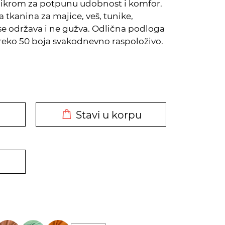
 likrom za potpunu udobnost i komfor.
tkanina za majice, veš, tunike,
 se održava i ne gužva. Odlična podloga
Preko 50 boja svakodnevno raspoloživo.
DODATO U KORPU
Stavi u korpu