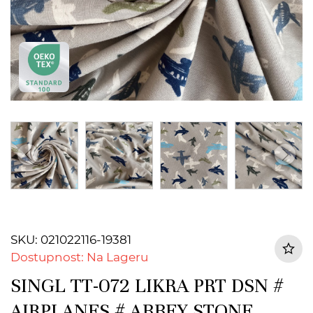
SKU: 021022116-19381
Dostupnost: Na Lageru
SINGL TT-072 LIKRA PRT DSN #
AIRPLANES # ABBEY STONE