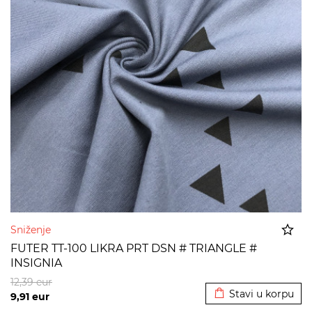
Sniženje
FUTER TT-100 LIKRA PRT DSN # TRIANGLE #
INSIGNIA
Dodato u korpu
12,39
eur
Stavi u korpu
9,91
eur