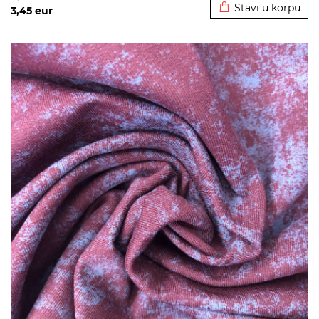
Stavi u korpu
3,45
eur