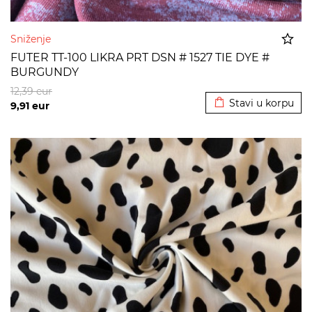
Sniženje
FUTER TT-100 LIKRA PRT DSN # 1527 TIE DYE #
BURGUNDY
Dodato u korpu
12,39
eur
Stavi u korpu
9,91
eur