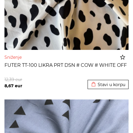
Sniženje
FUTER TT-100 LIKRA PRT DSN # COW # WHITE OFF
Dodato u korpu
12,39
eur
Stavi u korpu
8,67
eur