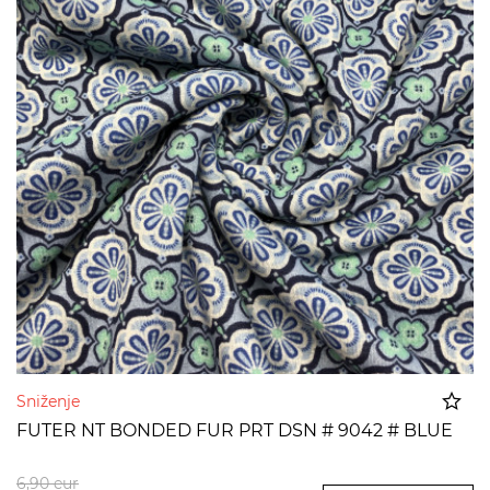
Sniženje
FUTER NT BONDED FUR PRT DSN # 9042 # BLUE
Dodato u korpu
6,90
eur