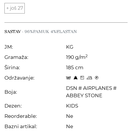
+ još 27
SASTAV
- 96%PAMUK 4%ELASTAN
JM:
KG
2
Gramaža:
190 g/m
Širina:
185 cm
Održavanje:
t 8 Z p C
DSN # AIRPLANES #
Boja:
ABBEY STONE
Dezen:
KIDS
Reorderable:
Ne
Bazni artikal:
Ne