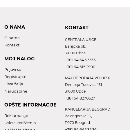
O NAMA
KONTAKT
O nama
CENTRALA UžICE
Kontakt
Banjička bb,
31000 Užice
MOJ NALOG
+381 64 645 3535
+381 64 615 2990
Prijavi se
Registruj se
MALOPRODAJA VELUR X
Lista želja
Dimitrija Tucovica 131,
Narudžbine
31000 Užice
+381 64 8270527
OPŠTE INFORMACIJE
KANCELARIJA BEOGRAD
Reklamacije
Zelengorska 1G,
Uslovi korišćenja
11070 Beograd
+381 64 645 35 36