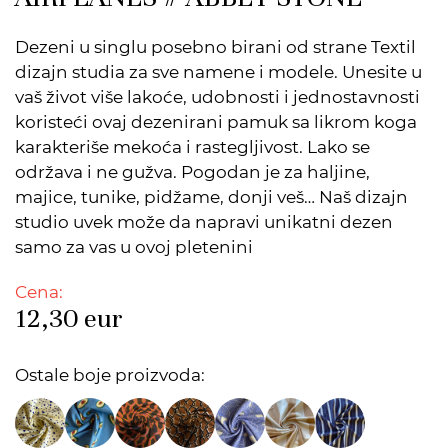
Dezeni u singlu posebno birani od strane Textil
dizajn studia za sve namene i modele. Unesite u
vaš život više lakoće, udobnosti i jednostavnosti
koristeći ovaj dezenirani pamuk sa likrom koga
karakteriše mekoća i rastegljivost. Lako se
održava i ne gužva. Pogodan je za haljine,
majice, tunike, pidžame, donji veš… Naš dizajn
studio uvek može da napravi unikatni dezen
samo za vas u ovoj pletenini
Cena:
12,30
eur
Ostale boje proizvoda: