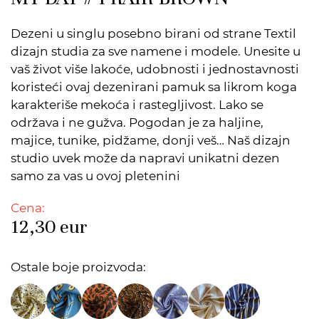
Dezeni u singlu posebno birani od strane Textil
dizajn studia za sve namene i modele. Unesite u
vaš život više lakoće, udobnosti i jednostavnosti
koristeći ovaj dezenirani pamuk sa likrom koga
karakteriše mekoća i rastegljivost. Lako se
održava i ne gužva. Pogodan je za haljine,
majice, tunike, pidžame, donji veš… Naš dizajn
studio uvek može da napravi unikatni dezen
samo za vas u ovoj pletenini
Cena:
12,30
eur
Ostale boje proizvoda: