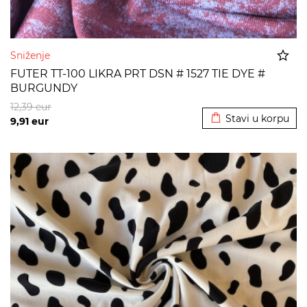
Sniženje
FUTER TT-100 LIKRA PRT DSN # 1527 TIE DYE #
BURGUNDY
Dodato u korpu
12,39
eur
Stavi u korpu
9,91
eur