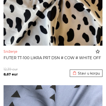
Sniženje
FUTER TT-100 LIKRA PRT DSN # COW # WHITE OFF
Dodato u korpu
12,39
eur
Stavi u korpu
8,67
eur