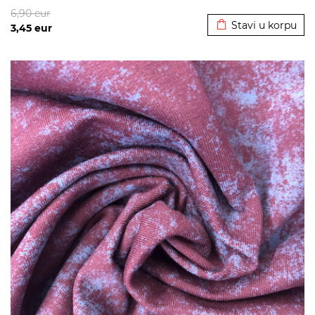
Dodato u korpu
6,90
eur
Stavi u korpu
3,45
eur