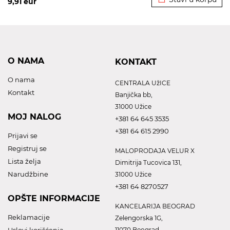
9,91
eur
O NAMA
KONTAKT
O nama
CENTRALA UžICE
Kontakt
Banjička bb,
31000 Užice
MOJ NALOG
+381 64 645 3535
+381 64 615 2990
Prijavi se
Registruj se
MALOPRODAJA VELUR X
Lista želja
Dimitrija Tucovica 131,
Narudžbine
31000 Užice
+381 64 8270527
OPŠTE INFORMACIJE
KANCELARIJA BEOGRAD
Reklamacije
Zelengorska 1G,
11070 Beograd