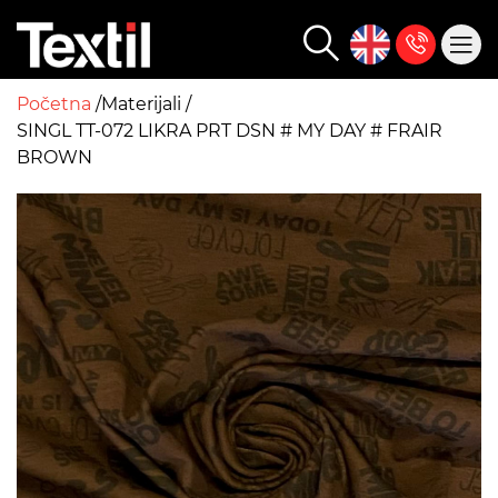
Početna
Materijali
SINGL TT-072 LIKRA PRT DSN # MY DAY # FRAIR
BROWN