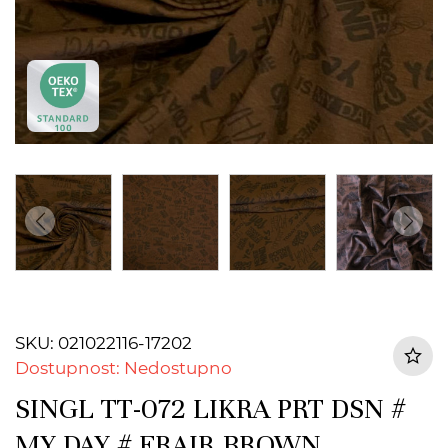
SKU: 021022116-17202
Dostupnost: Nedostupno
SINGL TT-072 LIKRA PRT DSN #
MY DAY # FRAIR BROWN