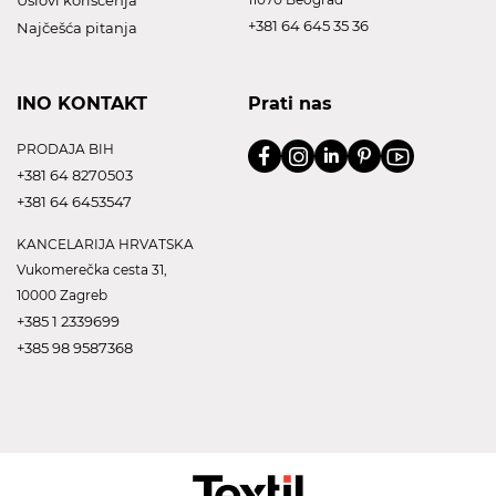
Uslovi korišćenja
+381 64 645 35 36
Najčešća pitanja
INO KONTAKT
Prati nas
PRODAJA BIH
+381 64 8270503
+381 64 6453547
KANCELARIJA HRVATSKA
Vukomerečka cesta 31,
10000 Zagreb
+385 1 2339699
+385 98 9587368