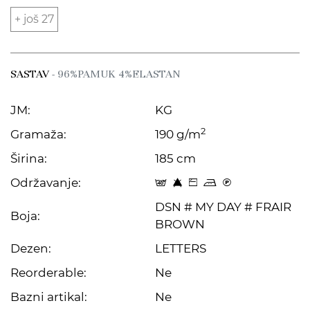
+ još 27
SASTAV
- 96%PAMUK 4%ELASTAN
JM:
KG
2
Gramaža:
190 g/m
Širina:
185 cm
Održavanje:
t 8 Z p C
DSN # MY DAY # FRAIR
Boja:
BROWN
Dezen:
LETTERS
Reorderable:
Ne
Bazni artikal:
Ne