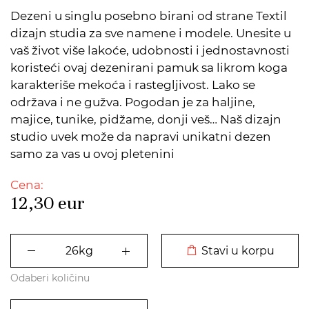
Dezeni u singlu posebno birani od strane Textil
dizajn studia za sve namene i modele. Unesite u
vaš život više lakoće, udobnosti i jednostavnosti
koristeći ovaj dezenirani pamuk sa likrom koga
karakteriše mekoća i rastegljivost. Lako se
održava i ne gužva. Pogodan je za haljine,
majice, tunike, pidžame, donji veš… Naš dizajn
studio uvek može da napravi unikatni dezen
samo za vas u ovoj pletenini
Cena:
12,30
eur
DODATO U KORPU
Stavi u korpu
Odaberi količinu