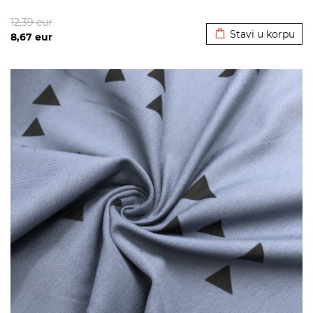
Dodato u korpu
12,39
eur
Stavi u korpu
8,67
eur