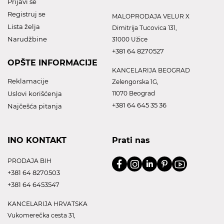
Prijavi se
Registruj se
MALOPRODAJA VELUR X
Lista želja
Dimitrija Tucovica 131,
Narudžbine
31000 Užice
+381 64 8270527
OPŠTE INFORMACIJE
KANCELARIJA BEOGRAD
Reklamacije
Zelengorska 1G,
Uslovi korišćenja
11070 Beograd
+381 64 645 35 36
Najčešća pitanja
INO KONTAKT
Prati nas
PRODAJA BIH
+381 64 8270503
+381 64 6453547
KANCELARIJA HRVATSKA
Vukomerečka cesta 31,