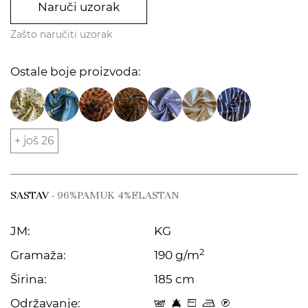
Naruči uzorak
Zašto naručiti uzorak
Ostale boje proizvoda:
+ još 26
SASTAV
- 96%PAMUK 4%ELASTAN
JM:
KG
2
Gramaža:
190 g/m
Širina:
185 cm
Održavanje:
t 8 Z p C