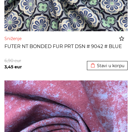
Sniženje
FUTER NT BONDED FUR PRT DSN # 9042 # BLUE
Dodato u korpu
6,90
eur
Stavi u korpu
3,45
eur