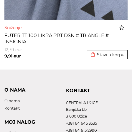
Sniženje
FUTER TT-100 LIKRA PRT DSN # TRIANGLE #
INSIGNIA
Dodato u korpu
12,39
eur
Stavi u korpu
9,91
eur
O NAMA
KONTAKT
O nama
CENTRALA UžICE
Kontakt
Banjička bb,
31000 Užice
MOJ NALOG
+381 64 645 3535
+381 64 615 2990