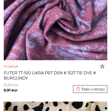
Sniženje
FUTER TT-100 LIKRA PRT DSN # 1527 TIE DYE #
BURGUNDY
Dodato u korpu
12,39
eur
Stavi u korpu
9,91
eur