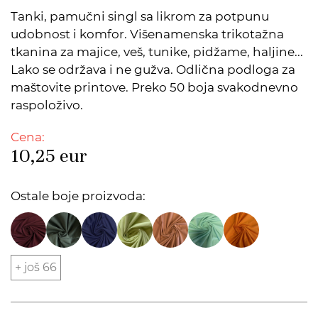
Tanki, pamučni singl sa likrom za potpunu
udobnost i komfor. Višenamenska trikotažna
tkanina za majice, veš, tunike, pidžame, haljine...
Lako se održava i ne gužva. Odlična podloga za
maštovite printove. Preko 50 boja svakodnevno
raspoloživo.
Cena:
10,25
eur
Ostale boje proizvoda:
+ još 66