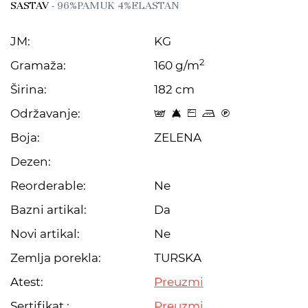
SASTAV
- 96%PAMUK 4%ELASTAN
JM:
KG
2
Gramaža:
160 g/m
Širina:
182 cm
Održavanje:
t 8 Z p C
Boja:
ZELENA
Dezen:
Reorderable:
Ne
Bazni artikal:
Da
Novi artikal:
Ne
Zemlja porekla:
TURSKA
Atest:
Preuzmi
Sertifikat :
Preuzmi