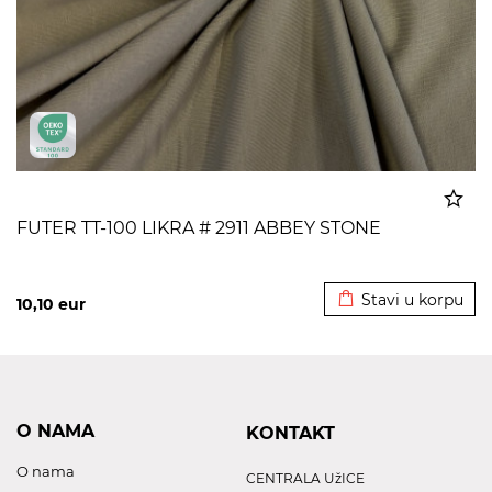
FUTER TT-100 LIKRA # 2911 ABBEY STONE
Dodato u korpu
Stavi u korpu
10,10
eur
O NAMA
KONTAKT
O nama
CENTRALA UžICE