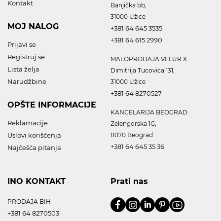
Kontakt
Banjička bb,
31000 Užice
MOJ NALOG
+381 64 645 3535
+381 64 615 2990
Prijavi se
Registruj se
MALOPRODAJA VELUR X
Lista želja
Dimitrija Tucovica 131,
Narudžbine
31000 Užice
+381 64 8270527
OPŠTE INFORMACIJE
KANCELARIJA BEOGRAD
Reklamacije
Zelengorska 1G,
Uslovi korišćenja
11070 Beograd
+381 64 645 35 36
Najčešća pitanja
INO KONTAKT
Prati nas
PRODAJA BIH
+381 64 8270503