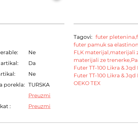
Tagovi:
futer pletenina,
futer pamuk sa elastino
erable:
Ne
FLK materijal,
materijali 
materijali ze trenerke,
Pa
artikal:
Da
Futer TT-100 Likra & Jqd 
rtikal:
Ne
Futer TT-100 Likra & Jqd 
OEKO TEX
a porekla:
TURSKA
Preuzmi
kat :
Preuzmi