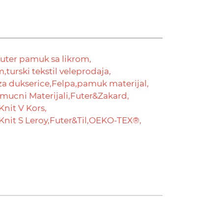
futer pamuk sa likrom,
m,
turski tekstil veleprodaja,
za dukserice,
Felpa,
pamuk materijal,
mucni Materijali,
Futer&Zakard,
Knit V Kors,
Knit S Leroy,
Futer&Til,
OEKO-TEX®,