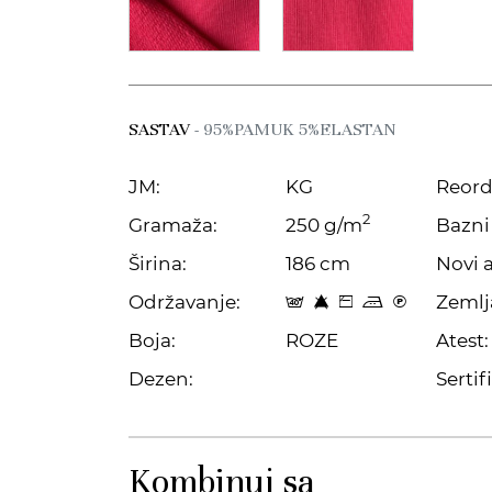
SASTAV
- 95%PAMUK 5%ELASTAN
JM:
KG
Reord
2
Gramaža:
250 g/m
Bazni 
Širina:
186 cm
Novi a
Održavanje:
Zemlj
t 8 Z p C
Boja:
ROZE
Atest:
Dezen:
Sertifi
Kombinuj sa