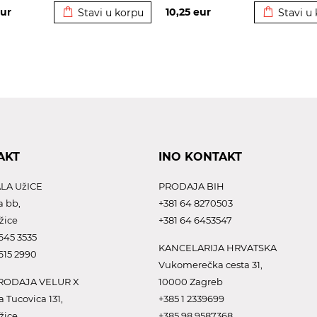
ur
10,25
eur
Stavi u korpu
Stavi u
AKT
INO KONTAKT
LA UžICE
PRODAJA BIH
a bb,
+381 64 8270503
žice
+381 64 6453547
645 3535
KANCELARIJA HRVATSKA
615 2990
Vukomerečka cesta 31,
ODAJA VELUR X
10000 Zagreb
a Tucovica 131,
+385 1 2339699
žice
+385 98 9587368