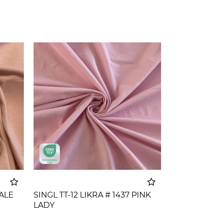
PALE
SINGL TT-12 LIKRA # 1437 PINK
LADY
korpu
Dodato u korpu