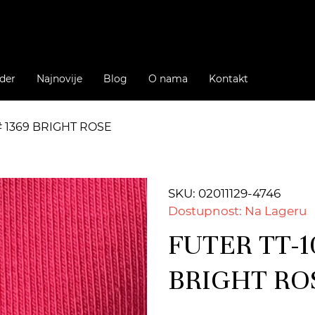
der
Najnovije
Blog
O nama
Kontakt
# 1369 BRIGHT ROSE
SKU: 02011129-4746
Dostupnost: Na Lageru
FUTER TT-1
BRIGHT RO