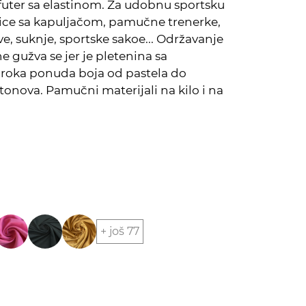
futer sa elastinom. Za udobnu sportsku
ce sa kapuljačom, pamučne trenerke,
e, suknje, sportske sakoe... Održavanje
ne gužva se jer je pletenina sa
iroka ponuda boja od pastela do
 tonova. Pamučni materijali na kilo i na
+ još 77