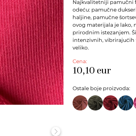
Najkvalitetniji pamučni 
odeću: pamučne dukseri
haljine, pamučne šortsev
ovog materijala je lako, 
prirodnim istezanjem. Š
intenzivnih, vibrirajućih
veliko.
Cena:
10,10
eur
Ostale boje proizvoda: