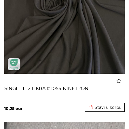
SINGL TT-12 LIKRA # 1054 NINE IRON
Dodato u korpu
Stavi u korpu
10,25
eur