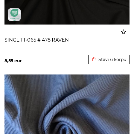
SINGL TT-065 # 478 RAVEN
Dodato u korpu
Stavi u korpu
8,55
eur