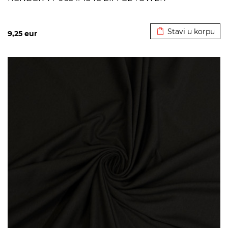
Dodato u korpu
Stavi u korpu
9,25
eur