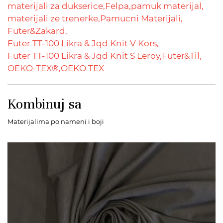
materijali za dukserice,
Felpa,
pamuk materijal,
materijali ze trenerke,
Pamucni Materijali,
Futer&Zakard,
Futer TT-100 Likra & Jqd Knit V Kors,
Futer TT-100 Likra & Jqd Knit S Leroy,
Futer&Til,
OEKO-TEX®,
OEKO TEX
Kombinuj sa
Materijalima po nameni i boji