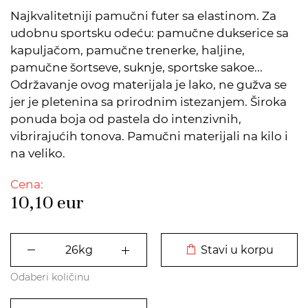
Najkvalitetniji pamučni futer sa elastinom. Za
udobnu sportsku odeću: pamučne dukserice sa
kapuljačom, pamučne trenerke, haljine,
pamučne šortseve, suknje, sportske sakoe...
Održavanje ovog materijala je lako, ne gužva se
jer je pletenina sa prirodnim istezanjem. Široka
ponuda boja od pastela do intenzivnih,
vibrirajućih tonova. Pamučni materijali na kilo i
na veliko.
Cena:
10,10
eur
DODATO U KORPU
Stavi u korpu
Odaberi količinu