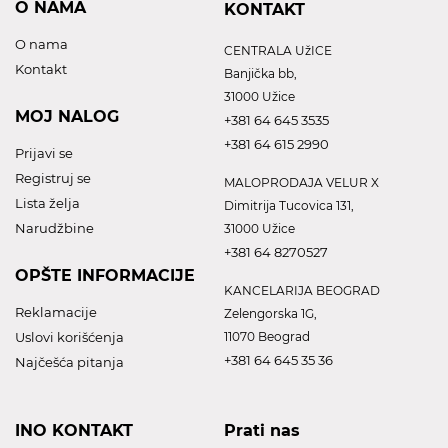
O NAMA
KONTAKT
O nama
CENTRALA UžICE
Kontakt
Banjička bb,
31000 Užice
MOJ NALOG
+381 64 645 3535
+381 64 615 2990
Prijavi se
Registruj se
MALOPRODAJA VELUR X
Lista želja
Dimitrija Tucovica 131,
Narudžbine
31000 Užice
+381 64 8270527
OPŠTE INFORMACIJE
KANCELARIJA BEOGRAD
Reklamacije
Zelengorska 1G,
Uslovi korišćenja
11070 Beograd
+381 64 645 35 36
Najčešća pitanja
INO KONTAKT
Prati nas