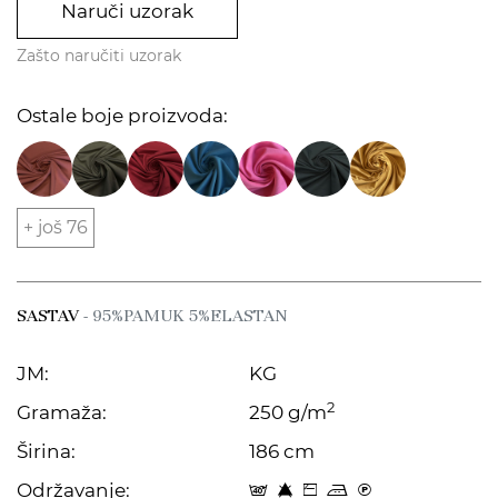
Naruči uzorak
Zašto naručiti uzorak
Ostale boje proizvoda:
+ još 76
SASTAV
- 95%PAMUK 5%ELASTAN
JM:
KG
2
Gramaža:
250 g/m
Širina:
186 cm
Održavanje:
t 8 Z p C