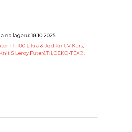
na na lageru:
18.10.2025
ter TT-100 Likra & Jqd Knit V Kors,
Knit S Leroy,
Futer&Til,
OEKO-TEX®,