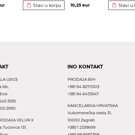
ur
10,25
eur
Stavi u korpu
Stavi u
AKT
INO KONTAKT
LA UžICE
PRODAJA BIH
a bb,
+381 64 8270503
žice
+381 64 6453547
645 3535
KANCELARIJA HRVATSKA
615 2990
Vukomerečka cesta 31,
ODAJA VELUR X
10000 Zagreb
a Tucovica 131,
+385 1 2339699
žice
+385 98 9587368