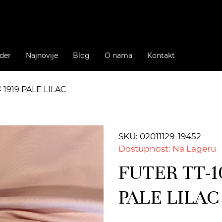
der
Najnovije
Blog
O nama
Kontakt
 1919 PALE LILAC
SKU: 02011129-19452
Dostupnost: Na Lageru
FUTER TT-1
PALE LILAC