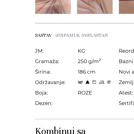
SASTAV
- 95%PAMUK 5%ELASTAN
JM:
KG
Reord
2
Gramaža:
250 g/m
Bazni 
Širina:
186 cm
Novi a
Održavanje:
Zemlj
t 8 Z p C
Boja:
ROZE
Atest:
Dezen:
Sertifi
Kombinuj sa