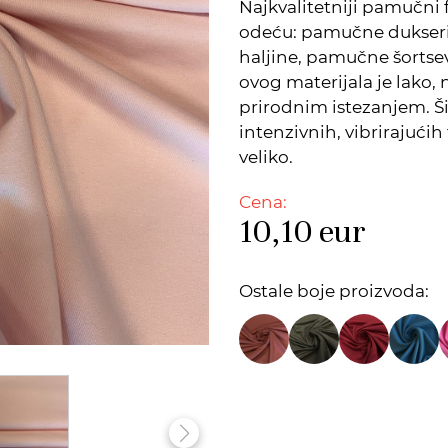
Najkvalitetniji pamučni 
odeću: pamučne dukseri
haljine, pamučne šortsev
ovog materijala je lako, 
prirodnim istezanjem. Š
intenzivnih, vibrirajućih
veliko.
Cena:
10,10
eur
Ostale boje proizvoda: