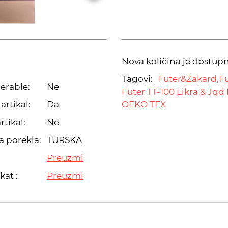
Nova količina je dostup
Tagovi:
Futer&Zakard,
Fu
erable:
Ne
Futer TT-100 Likra & Jqd 
artikal:
Da
OEKO TEX
rtikal:
Ne
a porekla:
TURSKA
Preuzmi
kat :
Preuzmi