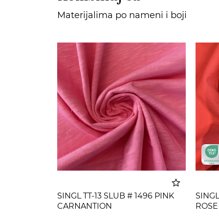
Materijalima po nameni i boji
SINGL TT-13 SLUB # 1496 PINK
SINGL
CARNANTION
ROSE
Dodato u korpu