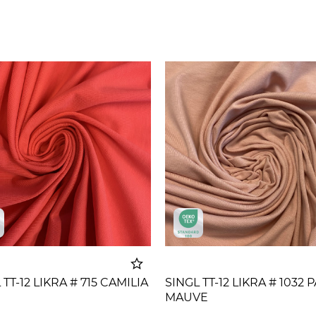
 TT-12 LIKRA # 715 CAMILIA
SINGL TT-12 LIKRA # 1032 
MAUVE
Dodato u korpu
Dodato u 