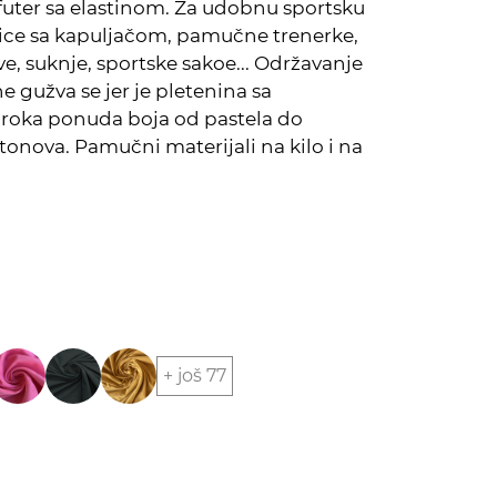
futer sa elastinom. Za udobnu sportsku
ce sa kapuljačom, pamučne trenerke,
e, suknje, sportske sakoe... Održavanje
ne gužva se jer je pletenina sa
iroka ponuda boja od pastela do
 tonova. Pamučni materijali na kilo i na
+ još 77