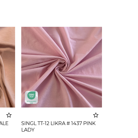
PALE
SINGL TT-12 LIKRA # 1437 PINK
LADY
korpu
Dodato u korpu