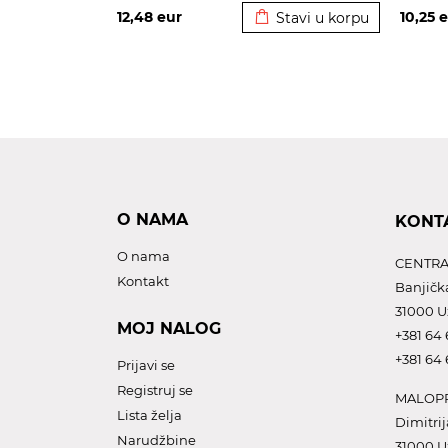
12,48
eur
10,25
e
Stavi u korpu
O NAMA
KONT
O nama
CENTRA
Kontakt
Banjičk
31000 U
MOJ NALOG
+381 64 
+381 64 
Prijavi se
Registruj se
MALOPR
Lista želja
Dimitrij
Narudžbine
31000 U