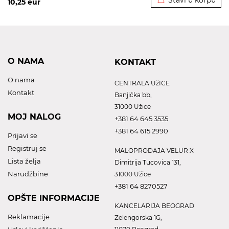
Stavi u korpu
10,25
eur
O NAMA
KONTAKT
O nama
CENTRALA UžICE
Kontakt
Banjička bb,
31000 Užice
MOJ NALOG
+381 64 645 3535
+381 64 615 2990
Prijavi se
Registruj se
MALOPRODAJA VELUR X
Lista želja
Dimitrija Tucovica 131,
Narudžbine
31000 Užice
+381 64 8270527
OPŠTE INFORMACIJE
KANCELARIJA BEOGRAD
Reklamacije
Zelengorska 1G,