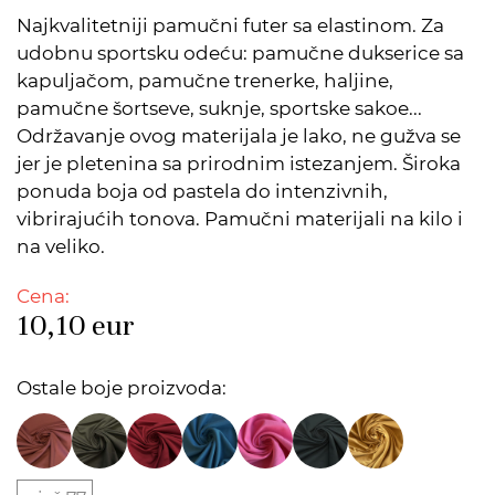
Najkvalitetniji pamučni futer sa elastinom. Za
udobnu sportsku odeću: pamučne dukserice sa
kapuljačom, pamučne trenerke, haljine,
pamučne šortseve, suknje, sportske sakoe...
Održavanje ovog materijala je lako, ne gužva se
jer je pletenina sa prirodnim istezanjem. Široka
ponuda boja od pastela do intenzivnih,
vibrirajućih tonova. Pamučni materijali na kilo i
na veliko.
Cena:
10,10
eur
Ostale boje proizvoda: