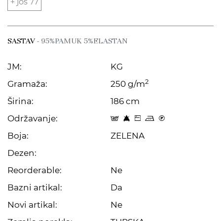
+ još 77
SASTAV
- 95%PAMUK 5%ELASTAN
JM:
KG
2
Gramaža:
250 g/m
Širina:
186 cm
Održavanje:
t 8 Z p C
Boja:
ZELENA
Dezen:
Reorderable:
Ne
Bazni artikal:
Da
Novi artikal:
Ne