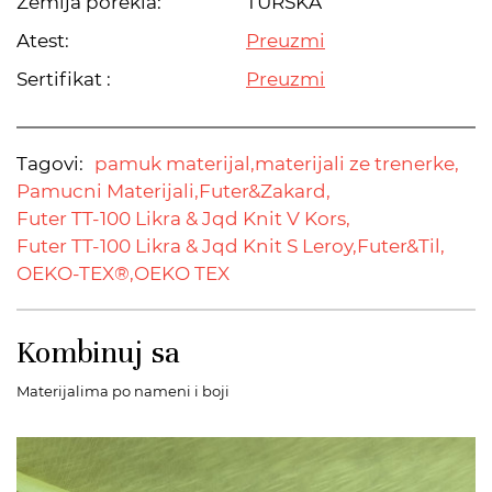
Zemlja porekla:
TURSKA
Atest:
Preuzmi
Sertifikat :
Preuzmi
Tagovi:
pamuk materijal,
materijali ze trenerke,
Pamucni Materijali,
Futer&Zakard,
Futer TT-100 Likra & Jqd Knit V Kors,
Futer TT-100 Likra & Jqd Knit S Leroy,
Futer&Til,
OEKO-TEX®,
OEKO TEX
Kombinuj sa
Materijalima po nameni i boji