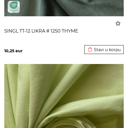
SINGL TT-12 LIKRA # 1250 THYME
Dodato u korpu
Stavi u korpu
10,25
eur