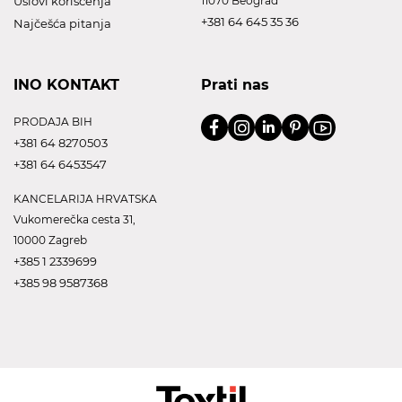
Uslovi korišćenja
11070 Beograd
+381 64 645 35 36
Najčešća pitanja
INO KONTAKT
Prati nas
PRODAJA BIH
+381 64 8270503
+381 64 6453547
KANCELARIJA HRVATSKA
Vukomerečka cesta 31,
10000 Zagreb
+385 1 2339699
+385 98 9587368