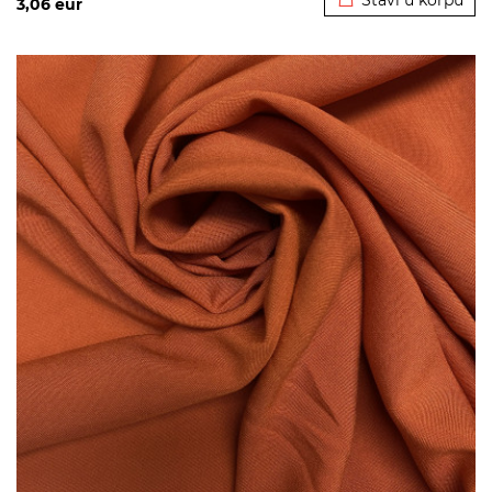
Stavi u korpu
3,06
eur