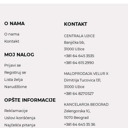
O NAMA
KONTAKT
O nama
CENTRALA UžICE
Kontakt
Banjička bb,
31000 Užice
MOJ NALOG
+381 64 645 3535
+381 64 615 2990
Prijavi se
Registruj se
MALOPRODAJA VELUR X
Lista želja
Dimitrija Tucovica 131,
Narudžbine
31000 Užice
+381 64 8270527
OPŠTE INFORMACIJE
KANCELARIJA BEOGRAD
Reklamacije
Zelengorska 1G,
Uslovi korišćenja
11070 Beograd
+381 64 645 35 36
Najčešća pitanja