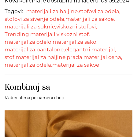
Nova količina je dostupna na lageru:
03.09.2024
Tagovi:
materijali za haljine,
stofovi za odela,
stofovi za sivenje odela,
materijali za sakoe,
materijali za suknje,
viskozni stofovi,
Trending materijali,
viskozni stof,
materijal za odelo,
materijal za sako,
materijal za pantalone,
elegantni materijal,
stof materijal za haljine,
prada materijal cena,
materijal za odela,
materijal za sakoe
Kombinuj sa
Materijalima po nameni i boji