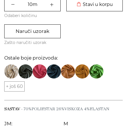
Stavi u korpu
Odaberi količinu
Naruči uzorak
Zašto naručiti uzorak
Ostale boje proizvoda:
+ još 60
SASTAV
- 70%POLIESTAR 26%VISKOZA 4%ELASTAN
JM:
M