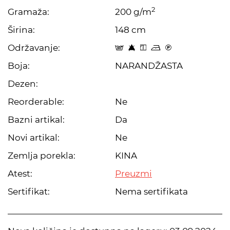
2
Gramaža:
200 g/m
Širina:
148 cm
Održavanje:
s 8 y o C
Boja:
NARANDŽASTA
Dezen:
Reorderable:
Ne
Bazni artikal:
Da
Novi artikal:
Ne
Zemlja porekla:
KINA
Atest:
Preuzmi
Sertifikat:
Nema sertifikata