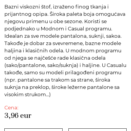
Bazni viskozni štof, izraženo finog tkanja i
prijantnog opipa. Široka paleta boja omogućava
njegovu primenu u obe sezone. Koristi se
podjednako u Modnom i Casual programu.
Idealan za sve modele pantalona, suknji, sakoa.
Takođe je dobar za svevremene, bazne modele
haljina i klasičnih odela. U modnom programu
od njega se najčešće rade klasična odela
(sako/pantalone, sako/suknja) i haljine. U Casualu
takođe, samo su modeli prilagođeni programu
(npr. pantalone sa trakom sa strane, široka
suknja na preklop, široke ležerne pantalone sa
visokim strukom…)
Cena:
3,96
eur
DODATO U KORPU