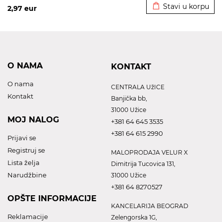
Stavi u korpu
2,97
eur
O NAMA
KONTAKT
O nama
CENTRALA UžICE
Kontakt
Banjička bb,
31000 Užice
MOJ NALOG
+381 64 645 3535
+381 64 615 2990
Prijavi se
Registruj se
MALOPRODAJA VELUR X
Lista želja
Dimitrija Tucovica 131,
Narudžbine
31000 Užice
+381 64 8270527
OPŠTE INFORMACIJE
KANCELARIJA BEOGRAD
Reklamacije
Zelengorska 1G,