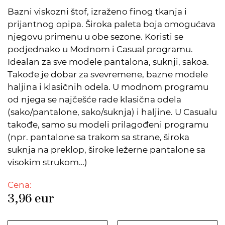
Bazni viskozni štof, izraženo finog tkanja i
prijantnog opipa. Široka paleta boja omogućava
njegovu primenu u obe sezone. Koristi se
podjednako u Modnom i Casual programu.
Idealan za sve modele pantalona, suknji, sakoa.
Takođe je dobar za svevremene, bazne modele
haljina i klasičnih odela. U modnom programu
od njega se najčešće rade klasična odela
(sako/pantalone, sako/suknja) i haljine. U Casualu
takođe, samo su modeli prilagođeni programu
(npr. pantalone sa trakom sa strane, široka
suknja na preklop, široke ležerne pantalone sa
visokim strukom…)
Cena:
3,96
eur
DODATO U KORPU