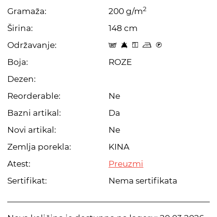
2
Gramaža:
200 g/m
Širina:
148 cm
Održavanje:
s 8 y o C
Boja:
ROZE
Dezen:
Reorderable:
Ne
Bazni artikal:
Da
Novi artikal:
Ne
Zemlja porekla:
KINA
Atest:
Preuzmi
Sertifikat:
Nema sertifikata