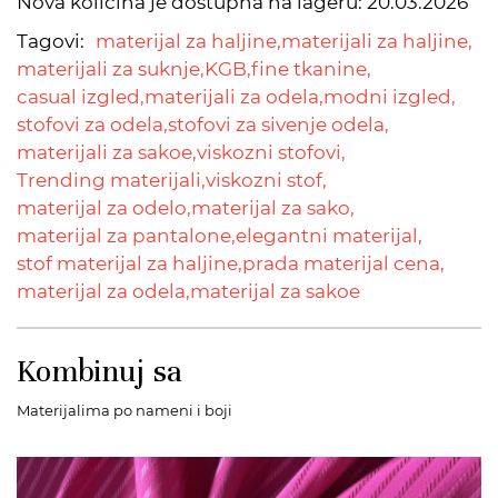
Nova količina je dostupna na lageru:
20.03.2026
Tagovi:
materijal za haljine,
materijali za haljine,
materijali za suknje,
KGB,
fine tkanine,
casual izgled,
materijali za odela,
modni izgled,
stofovi za odela,
stofovi za sivenje odela,
materijali za sakoe,
viskozni stofovi,
Trending materijali,
viskozni stof,
materijal za odelo,
materijal za sako,
materijal za pantalone,
elegantni materijal,
stof materijal za haljine,
prada materijal cena,
materijal za odela,
materijal za sakoe
Kombinuj sa
Materijalima po nameni i boji