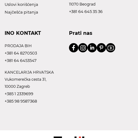
Uslovi korišćenja
11070 Beograd
+381 64 645 35 36
Najčešća pitanja
INO KONTAKT
Prati nas
PRODAJA BIH
+381 64 8270503
+381 64 6453547
KANCELARIJA HRVATSKA
Vukomerečka cesta 31,
10000 Zagreb
+385 1 2339699
+385 98 9587368