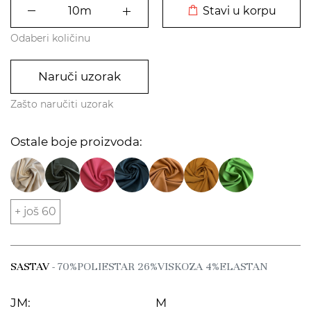
Stavi u korpu
Odaberi količinu
Naruči uzorak
Zašto naručiti uzorak
Ostale boje proizvoda:
+ još 60
SASTAV
- 70%POLIESTAR 26%VISKOZA 4%ELASTAN
JM:
M