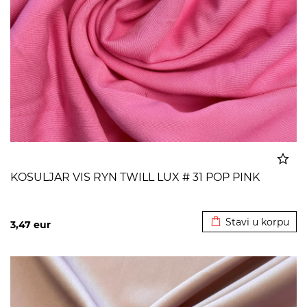
KOSULJAR VIS RYN TWILL LUX # 31 POP PINK
Dodato u korpu
Stavi u korpu
3,47
eur