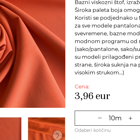
Bazni viskozni štof, izra
Široka paleta boja omo
Koristi se podjednako 
za sve modele pantalona,
svevremene, bazne modele
modnom programu od nje
(sako/pantalone, sako/su
su modeli prilagođeni p
strane, široka suknja na
visokim strukom…)
Cena:
3,96
eur
Odaberi količinu