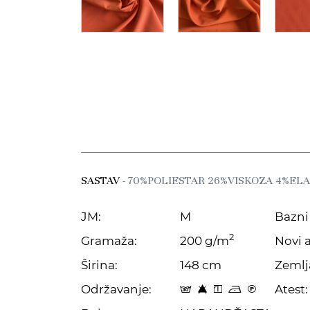
SASTAV
- 70%POLIESTAR 26%VISKOZA 4%EL
JM:
M
Bazni 
2
Gramaža:
200 g/m
Novi a
Širina:
148 cm
Zemlj
Održavanje:
Atest:
s 8 y o C