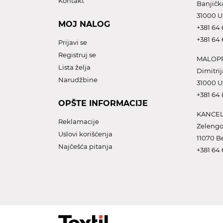
Kontakt
Banjičk
31000 U
MOJ NALOG
+381 64 
+381 64 
Prijavi se
Registruj se
MALOPR
Lista želja
Dimitrij
Narudžbine
31000 U
+381 64
OPŠTE INFORMACIJE
KANCEL
Reklamacije
Zelengo
Uslovi korišćenja
11070 B
Najčešća pitanja
+381 64 