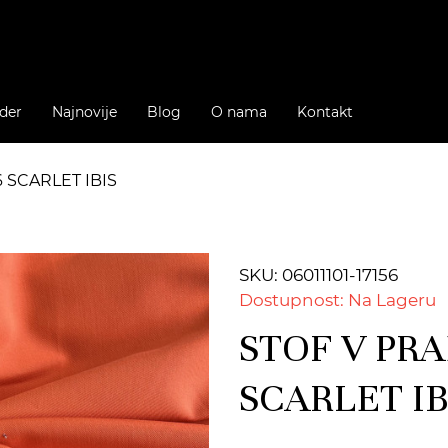
der
Najnovije
Blog
O nama
Kontakt
 SCARLET IBIS
SKU: 06011101-17156
Dostupnost: Na Lageru
STOF V PRA
SCARLET IB