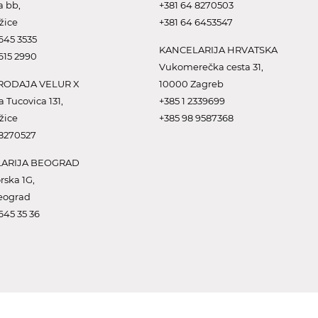
a bb,
+381 64 8270503
žice
+381 64 6453547
645 3535
KANCELARIJA HRVATSKA
615 2990
Vukomerečka cesta 31,
ODAJA VELUR X
10000 Zagreb
a Tucovica 131,
+385 1 2339699
žice
+385 98 9587368
 8270527
ARIJA BEOGRAD
rska 1G,
eograd
645 35 36