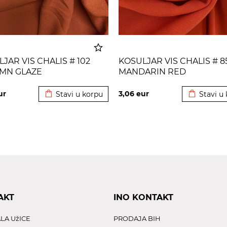
JAR VIS CHALIS # 102
KOSULJAR VIS CHALIS # 8
MN GLAZE
MANDARIN RED
Dodato u korpu
Dodato u 
ur
3,06
eur
Stavi u korpu
Stavi u
AKT
INO KONTAKT
LA UžICE
PRODAJA BIH