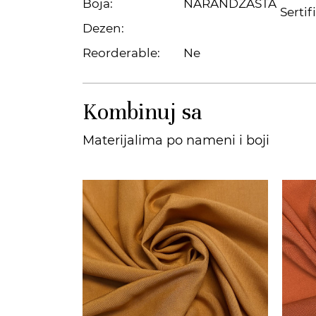
Boja:
NARANDŽASTA
Sertif
Dezen:
Reorderable:
Ne
Kombinuj sa
Materijalima po nameni i boji