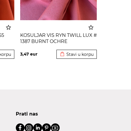
55
KOSULJAR VIS RYN TWILL LUX #
1387 BURNT OCHRE
korpu
Dodato u korpu
3,47
eur
 korpu
Stavi u korpu
Prati nas