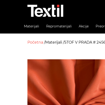
Materijali
Repromaterijali
Akcije
Preor
Početna
Materijali
STOF V PRADA # 2456