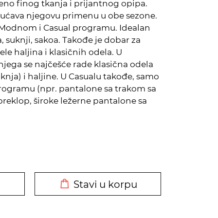
ženo finog tkanja i prijantnog opipa.
gućava njegovu primenu u obe sezone.
u Modnom i Casual programu. Idealan
 suknji, sakoa. Takođe je dobar za
 haljina i klasičnih odela. U
ga se najčešće rade klasična odela
knja) i haljine. U Casualu takođe, samo
rogramu (npr. pantalone sa trakom sa
 preklop, široke ležerne pantalone sa
DODATO U KORPU
Stavi u korpu