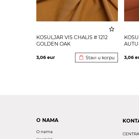
KOSULJAR VIS CHALIS # 1212
KOSUL
GOLDEN OAK
AUTU
Dodato u korpu
3,06
eur
3,06
e
Stavi u korpu
O NAMA
KONT
O nama
CENTRA