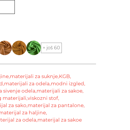
+ još 60
jine,
materijali za suknje,
KGB,
d,
materijali za odela,
modni izgled,
a sivenje odela,
materijali za sakoe,
 materijali,
viskozni stof,
jal za sako,
materijal za pantalone,
materijal za haljine,
erijal za odela,
materijal za sakoe