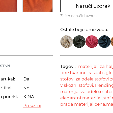
Naruči uzorak
Zašto naručiti uzorak
Ostale boje proizvoda:
ASTAN
Tagovi:
materijali za hal
fine tkanine,
casual izgle
artikal:
Da
stofovi za odela,
stofovi z
viskozni stofovi,
Trending
rtikal:
Ne
materijal za odelo,
materi
a porekla:
KINA
elegantni materijal,
stof 
prada materijal cena,
mat
Preuzmi