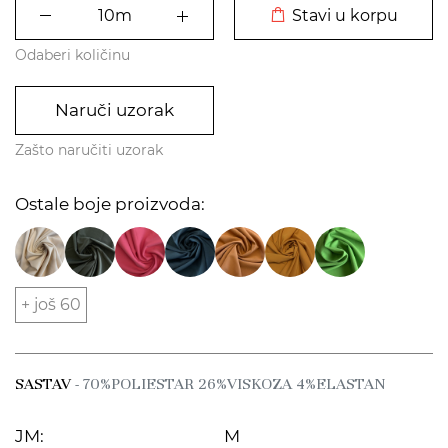
Stavi u korpu
Odaberi količinu
Naruči uzorak
Zašto naručiti uzorak
Ostale boje proizvoda:
+ još 60
SASTAV
- 70%POLIESTAR 26%VISKOZA 4%ELASTAN
JM:
M