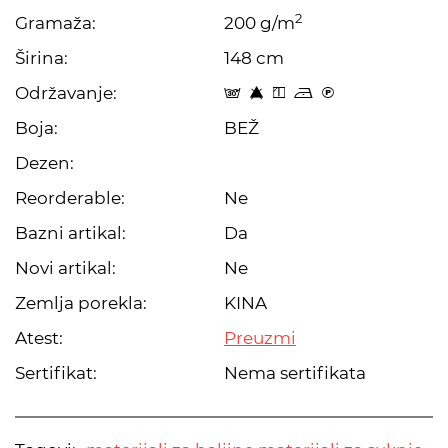
2
Gramaža:
200 g/m
Širina:
148 cm
Održavanje:
s 8 y o C
Boja:
BEŽ
Dezen:
Reorderable:
Ne
Bazni artikal:
Da
Novi artikal:
Ne
Zemlja porekla:
KINA
Atest:
Preuzmi
Sertifikat:
Nema sertifikata