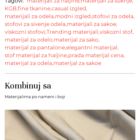
Tagovi:
materijali za haljine,
materijali za suknje,
KGB,
fine tkanine,
casual izgled,
materijali za odela,
modni izgled,
stofovi za odela,
stofovi za sivenje odela,
materijali za sakoe,
viskozni stofovi,
Trending materijali,
viskozni stof,
materijal za odelo,
materijal za sako,
materijal za pantalone,
elegantni materijal,
stof materijal za haljine,
prada materijal cena,
materijal za odela,
materijal za sakoe
Kombinuj sa
Materijalima po nameni i boji