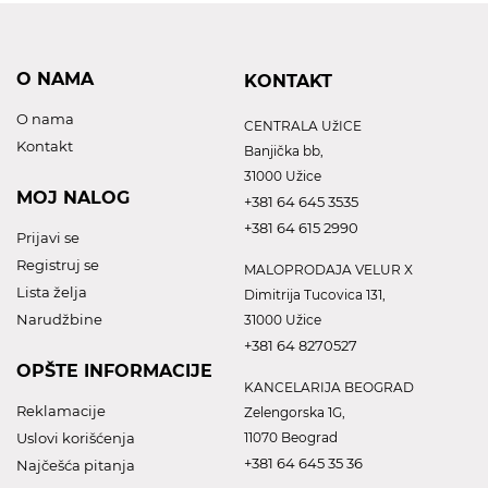
O NAMA
KONTAKT
O nama
CENTRALA UžICE
Kontakt
Banjička bb,
31000 Užice
MOJ NALOG
+381 64 645 3535
+381 64 615 2990
Prijavi se
Registruj se
MALOPRODAJA VELUR X
Lista želja
Dimitrija Tucovica 131,
Narudžbine
31000 Užice
+381 64 8270527
OPŠTE INFORMACIJE
KANCELARIJA BEOGRAD
Reklamacije
Zelengorska 1G,
Uslovi korišćenja
11070 Beograd
+381 64 645 35 36
Najčešća pitanja