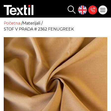
Početna
Materijali
STOF V PRADA # 2362 FENUGREEK