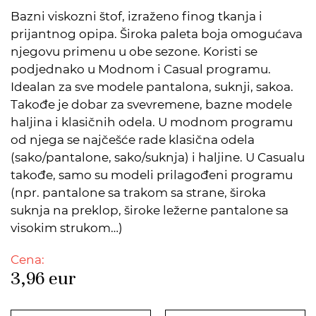
Bazni viskozni štof, izraženo finog tkanja i
prijantnog opipa. Široka paleta boja omogućava
njegovu primenu u obe sezone. Koristi se
podjednako u Modnom i Casual programu.
Idealan za sve modele pantalona, suknji, sakoa.
Takođe je dobar za svevremene, bazne modele
haljina i klasičnih odela. U modnom programu
od njega se najčešće rade klasična odela
(sako/pantalone, sako/suknja) i haljine. U Casualu
takođe, samo su modeli prilagođeni programu
(npr. pantalone sa trakom sa strane, široka
suknja na preklop, široke ležerne pantalone sa
visokim strukom…)
Cena:
3,96
eur
DODATO U KORPU