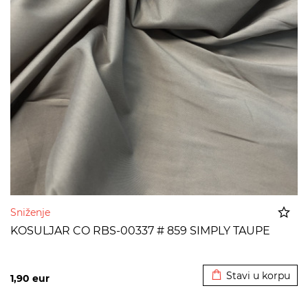
Sniženje
KOSULJAR CO RBS-00337 # 859 SIMPLY TAUPE
Dodato u korpu
Stavi u korpu
1,90
eur