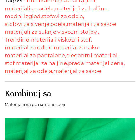
Tagovi:
fine tkanine,
casual izgled,
materijali za odela,
materijali za haljine,
modni izgled,
stofovi za odela,
stofovi za sivenje odela,
materijali za sakoe,
materijali za suknje,
viskozni stofovi,
Trending materijali,
viskozni stof,
materijal za odelo,
materijal za sako,
materijal za pantalone,
elegantni materijal,
stof materijal za haljine,
prada materijal cena,
materijal za odela,
materijal za sakoe
Kombinuj sa
Materijalima po nameni i boji