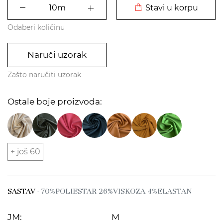
Stavi u korpu
Odaberi količinu
Naruči uzorak
Zašto naručiti uzorak
Ostale boje proizvoda:
+ još 60
SASTAV
- 70%POLIESTAR 26%VISKOZA 4%ELASTAN
JM:
M