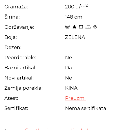
2
Gramaža:
200 g/m
Širina:
148 cm
Održavanje:
s 8 y o C
Boja:
ZELENA
Dezen:
Reorderable:
Ne
Bazni artikal:
Da
Novi artikal:
Ne
Zemlja porekla:
KINA
Atest:
Preuzmi
Sertifikat:
Nema sertifikata