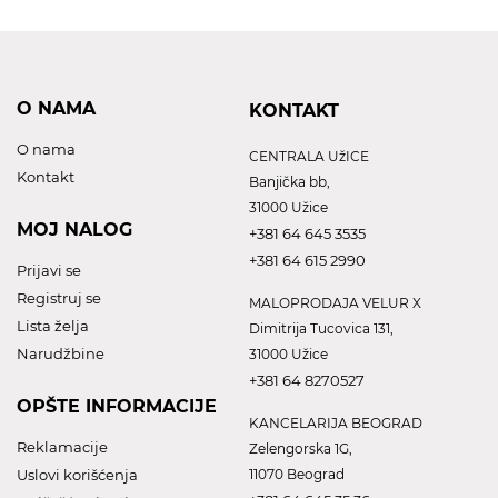
O NAMA
KONTAKT
O nama
CENTRALA UžICE
Kontakt
Banjička bb,
31000 Užice
MOJ NALOG
+381 64 645 3535
+381 64 615 2990
Prijavi se
Registruj se
MALOPRODAJA VELUR X
Lista želja
Dimitrija Tucovica 131,
Narudžbine
31000 Užice
+381 64 8270527
OPŠTE INFORMACIJE
KANCELARIJA BEOGRAD
Reklamacije
Zelengorska 1G,
Uslovi korišćenja
11070 Beograd