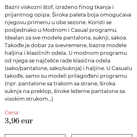
Bazni viskozni štof, izraženo finog tkanja i
prijantnog opipa. Široka paleta boja omogućava
njegovu primenu u obe sezone. Koristi se
podjednako u Modnom i Casual programu.
Idealan za sve modele pantalona, suknji, sakoa.
Takođe je dobar za svevremene, bazne modele
haljina i klasičnih odela. U modnom programu
od njega se najčešće rade klasična odela
(sako/pantalone, sako/suknja) i haljine. U Casualu
takođe, samo su modeli prilagođeni programu
(npr. pantalone sa trakom sa strane, široka
suknja na preklop, široke ležerne pantalone sa
visokim strukom…)
Cena:
3,96
eur
DODATO U KORPU