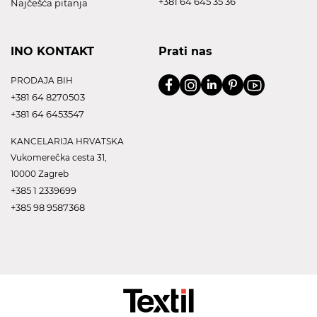
+381 64 645 35 36
Najčešća pitanja
INO KONTAKT
Prati nas
PRODAJA BIH
+381 64 8270503
+381 64 6453547
KANCELARIJA HRVATSKA
Vukomerečka cesta 31,
10000 Zagreb
+385 1 2339699
+385 98 9587368